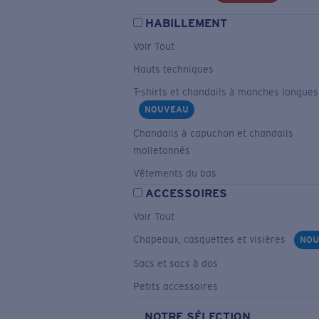
HABILLEMENT
Voir Tout
Hauts techniques
T-shirts et chandails à manches longues
NOUVEAU
Chandails à capuchon et chandails
molletonnés
Vêtements du bas
ACCESSOIRES
Voir Tout
Chapeaux, casquettes et visières
NOU
Sacs et sacs à dos
Petits accessoires
NOTRE SÉLECTION