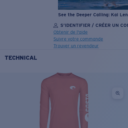
See the Deeper Calling: Kai Le
S’IDENTIFIER / CRÉER UN C
Obtenir de l'aide
Suivre votre commande
Trouver un revendeur
TECHNICAL
OBJECTIF MIS À JOUR
AJOUTÉ AU PANIER!
Prix :
Gratuit
Quantité:
Prix :
Gratuit
Quantité: