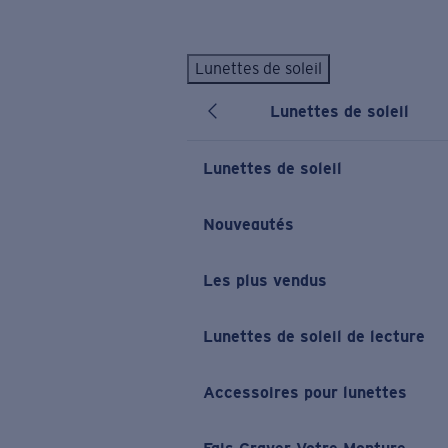
Skip to main content
Lunettes de soleil
LES PLUS RECHERCHÉS
Lunettes de soleil
Lunettes de soleil personnalisées
Nouveau
Meilleures ventes de lunettes de soleil
Lunettes de soleil
Nouveaux modèles solaires
LIENS UTILES
Nouveautés
Verres de rechange
Les plus vendus
Garantie et Réparations
Lunettes correctrices
Lunettes de soleil de lecture
Accessoires pour lunettes