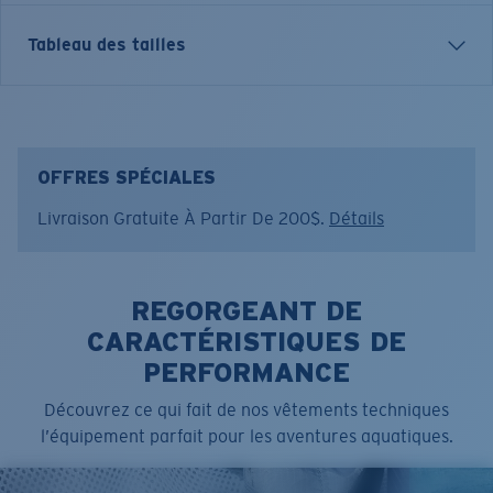
T-SHIRT MANCHES LONGUES TECHNICAL CREW
Tableau des tailles
Nom du modèle:
Technical
Article n°.:
TECHCREW 13SAL
Couleur:
Saumon
Taille:
XL
OFFRES SPÉCIALES
Livraison Gratuite À Partir De 200$.
Détails
REGORGEANT DE
CARACTÉRISTIQUES DE
PERFORMANCE
Découvrez ce qui fait de nos vêtements techniques
l’équipement parfait pour les aventures aquatiques.