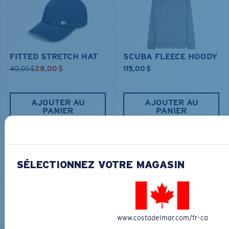
FITTED STRETCH HAT
SCUBA FLEECE HOODY
40,00 $
28,00 $
115,00 $
AJOUTER AU
AJOUTER AU
PANIER
PANIER
COURONNEZ VOTRE AVENTURE
SÉLECTIONNEZ VOTRE MAGASIN
AVEC LES LUNETTES DE SOLEIL
PARFAITES
Découvrez des lunettes conçues pour chaque aventure
sur l’eau
www.costadelmar.com/fr-ca