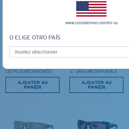
www.costadelmar.com/en-us
O ELIGE OTRO PAÍS
MATÉRIAU BIOSOURCÉ
PRO SERIES
BRINE II
FANTAIL PRO
231,00 $
366,00 $
LES PLUS RECHERCHÉES
GRAVURE DISPONIBLE
AJOUTER AU
AJOUTER AU
PANIER
PANIER