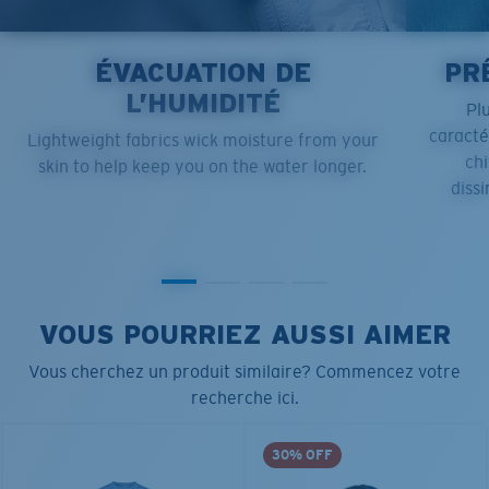
ÉVACUATION DE
PR
L’HUMIDITÉ
Pl
caract
Lightweight fabrics wick moisture from your
chi
skin to help keep you on the water longer.
dissi
VOUS POURRIEZ AUSSI AIMER
Vous cherchez un produit similaire? Commencez votre
recherche ici.
30% OFF