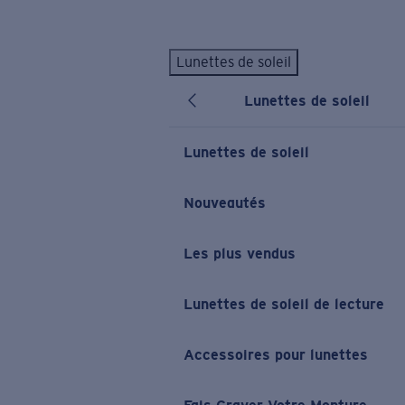
Skip to main content
Lunettes de soleil
LES PLUS RECHERCHÉS
Lunettes de soleil
Lunettes de soleil personnalisées
Nouveau
Meilleures ventes de lunettes de soleil
Lunettes de soleil
Nouveaux modèles solaires
LIENS UTILES
Nouveautés
Verres de rechange
Les plus vendus
Garantie et Réparations
Lunettes correctrices
Lunettes de soleil de lecture
Accessoires pour lunettes