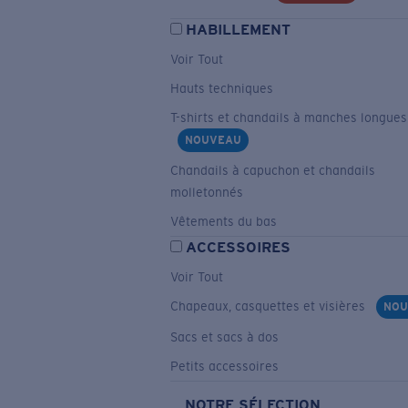
HABILLEMENT
Voir Tout
Hauts techniques
T-shirts et chandails à manches longues
NOUVEAU
Chandails à capuchon et chandails
molletonnés
Vêtements du bas
ACCESSOIRES
Voir Tout
Chapeaux, casquettes et visières
NOU
Sacs et sacs à dos
Petits accessoires
NOTRE SÉLECTION