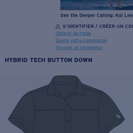
See the Deeper Calling: Kai Le
S’IDENTIFIER / CRÉER UN C
Obtenir de l'aide
Suivre votre commande
Trouver un revendeur
HYBRID TECH BUTTON DOWN
OBJECTIF MIS À JOUR
AJOUTÉ AU PANIER!
Prix :
Gratuit
Quantité:
Prix :
Gratuit
Quantité: