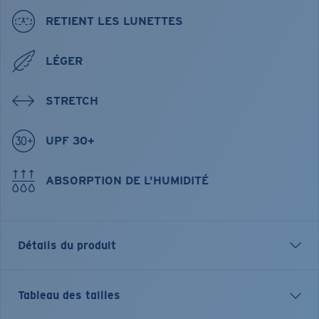
RETIENT LES LUNETTES
LÉGER
STRETCH
UPF 30+
ABSORPTION DE L'HUMIDITÉ
Détails du produit
Chemise technique boutonnée Hybrid Performance à
Tableau des tailles
manches courtes