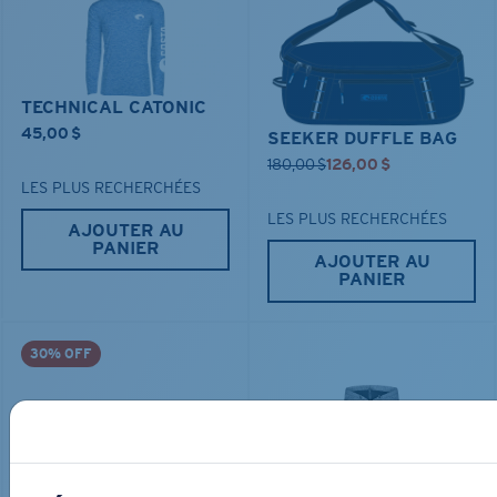
TECHNICAL CATONIC
45,00 $
SEEKER DUFFLE BAG
180,00 $
126,00 $
LES PLUS RECHERCHÉES
LES PLUS RECHERCHÉES
AJOUTER AU
PANIER
AJOUTER AU
PANIER
30% OFF