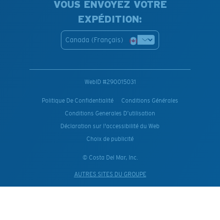
VOUS ENVOYEZ VOTRE
EXPÉDITION:
Canada (Français)
WebID #
290015031
Politique De Confidentialité
Conditions Générales
Conditions Generales D’utilisation
Déclaration sur l'accessibilité du Web
Choix de publicité
© Costa Del Mar, Inc.
AUTRES SITES DU GROUPE