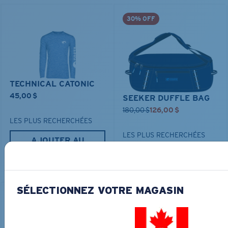
30% OFF
TECHNICAL CATONIC
45,00 $
SEEKER DUFFLE BAG
180,00 $
126,00 $
LES PLUS RECHERCHÉES
LES PLUS RECHERCHÉES
AJOUTER AU
PANIER
AJOUTER AU
PANIER
SÉLECTIONNEZ VOTRE MAGASIN
30% OFF