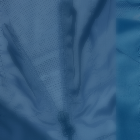
Couleur:
Noir chiné
Taille:
S
SIZES
1. CHEST
2. HIPS LENGTH
3. SLEEVE LENGTH
S
20
27 3/4
26
M
21
28 3/4
26 1/2
L
22
29 3/4
27
XL
23
30 3/4
27 1/2
2XL
24
31 3/4
28