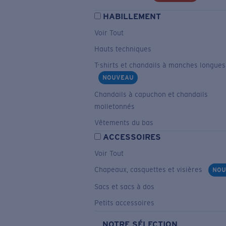
HABILLEMENT
Voir Tout
Hauts techniques
T-shirts et chandails à manches longues
NOUVEAU
Chandails à capuchon et chandails
molletonnés
Vêtements du bas
ACCESSOIRES
Voir Tout
Chapeaux, casquettes et visières
NOU
Sacs et sacs à dos
Petits accessoires
NOTRE SÉLECTION