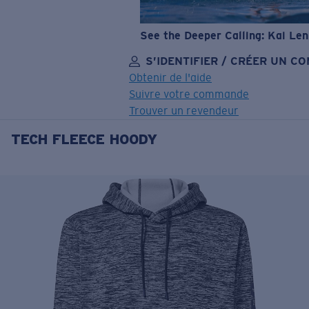
See the Deeper Calling: Kai Le
S’IDENTIFIER / CRÉER UN C
Obtenir de l'aide
Suivre votre commande
Trouver un revendeur
TECH FLEECE HOODY
OBJECTIF MIS À JOUR
AJOUTÉ AU PANIER!
Prix :
Gratuit
Quantité:
Prix :
Gratuit
Quantité: