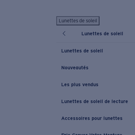
Skip to main content
Lunettes de soleil
LES PLUS RECHERCHÉS
Lunettes de soleil
Lunettes de soleil personnalisées
Nouveau
Meilleures ventes de lunettes de soleil
Lunettes de soleil
Nouveaux modèles solaires
LIENS UTILES
Nouveautés
Verres de rechange
Les plus vendus
Garantie et Réparations
Lunettes correctrices
Lunettes de soleil de lecture
Accessoires pour lunettes