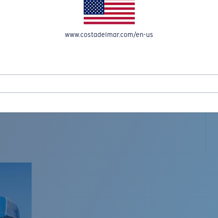
www.costadelmar.com/en-us
L MAR WOVEN
Costa Stories