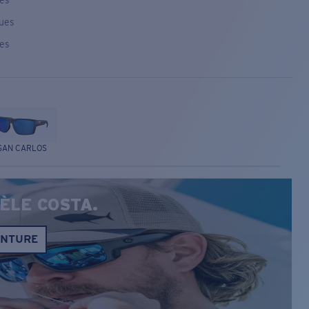
ses
ques
ses
SAN CARLOS
ÈLE COSTA.
ONTURE