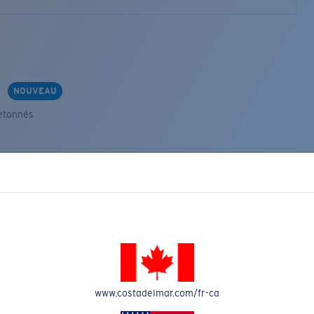
s
NOUVEAU
etonnés
VEAU
www.costadelmar.com/fr-ca