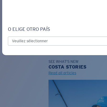
DE
O ELIGE OTRO PAÍS
GRAVURE
Costa Stories
SEE WHAT'S NEW
COSTA
STORIES
Read all articles