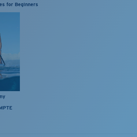
es for Beginners
nny
OMPTE