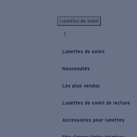
Skip to main content
Lunettes de soleil
LES PLUS RECHERCHÉS
Lunettes de soleil personnalisées
Nouveau
Meilleures ventes de lunettes de soleil
Lunettes de soleil
Nouveaux modèles solaires
LIENS UTILES
Nouveautés
Verres de rechange
Les plus vendus
Garantie et Réparations
Lunettes correctrices
Lunettes de soleil de lecture
Accessoires pour lunettes