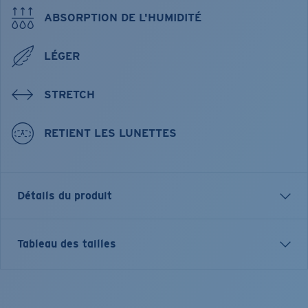
ABSORPTION DE L'HUMIDITÉ
LÉGER
STRETCH
RETIENT LES LUNETTES
Détails du produit
Long Sleeve Tech Hoody
Tableau des tailles
FEATURES
• Relaxed Fit