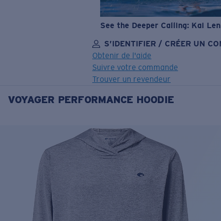
See the Deeper Calling: Kai Le
S’IDENTIFIER / CRÉER UN C
Obtenir de l'aide
Suivre votre commande
Trouver un revendeur
VOYAGER PERFORMANCE HOODIE
OBJECTIF MIS À JOUR
AJOUTÉ AU PANIER!
Prix :
Gratuit
Quantité:
Prix :
Gratuit
Quantité: