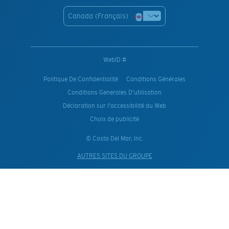
Canada (Français)
WebID #
Politique De Confidentialité
Conditions Générales
Conditions Generales D’utilisation
Déclaration sur l'accessibilité du Web
Choix de publicité
© Costa Del Mar, Inc.
AUTRES SITES DU GROUPE