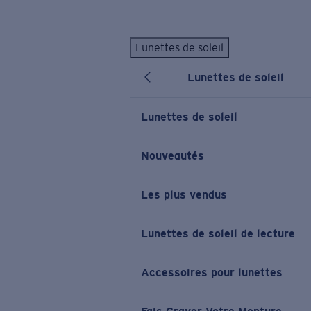
Skip to main content
Lunettes de soleil
LES PLUS RECHERCHÉS
Lunettes de soleil
Lunettes de soleil personnalisées
Nouveau
Meilleures ventes de lunettes de soleil
Lunettes de soleil
Nouveaux modèles solaires
LIENS UTILES
Nouveautés
Verres de rechange
Les plus vendus
Garantie et Réparations
Lunettes correctrices
Lunettes de soleil de lecture
Accessoires pour lunettes