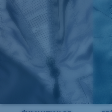
S
20
27 3/4
26
M
21
28 3/4
26 1/2
L
22
29 3/4
27
XL
23
30 3/4
27 1/2
2XL
24
31 3/4
28