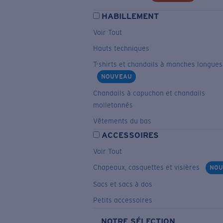
HABILLEMENT
Voir Tout
Hauts techniques
T-shirts et chandails à manches longues
NOUVEAU
Chandails à capuchon et chandails
molletonnés
Vêtements du bas
ACCESSOIRES
Voir Tout
Chapeaux, casquettes et visières
NOU
Sacs et sacs à dos
Petits accessoires
NOTRE SÉLECTION