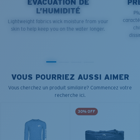
ÉVACUATION DE
PR
L’HUMIDITÉ
Pl
caract
Lightweight fabrics wick moisture from your
chi
skin to help keep you on the water longer.
dissi
VOUS POURRIEZ AUSSI AIMER
Vous cherchez un produit similaire? Commencez votre
recherche ici.
30% OFF