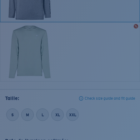
Taille:
Check size guide and fit guide
S
M
L
XL
XXL