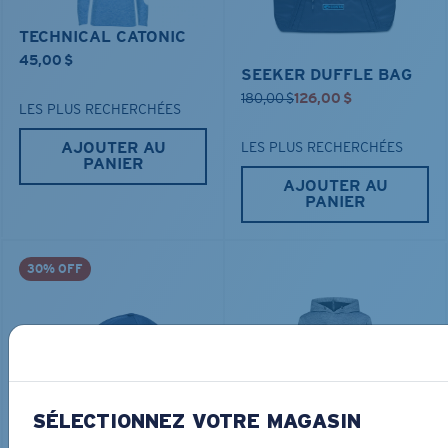
TECHNICAL CATONIC
45,00 $
SEEKER DUFFLE BAG
180,00 $
126,00 $
LES PLUS RECHERCHÉES
AJOUTER AU
LES PLUS RECHERCHÉES
PANIER
AJOUTER AU
PANIER
30% OFF
SÉLECTIONNEZ VOTRE MAGASIN
FITTED STRETCH HAT
SCUBA FLEECE HOODY