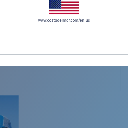
www.costadelmar.com/en-us
L MAR WOVEN
Costa Stories