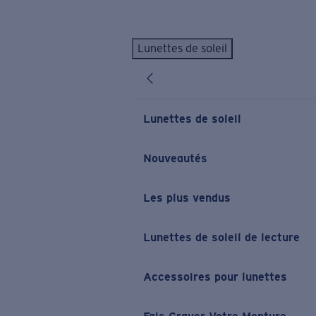
Skip to main content
Lunettes de soleil
LES PLUS RECHERCHÉS
Lunettes de soleil personnalisées
Nouveau
Meilleures ventes de lunettes de soleil
Lunettes de soleil
Nouveaux modèles solaires
LIENS UTILES
Nouveautés
Verres de rechange
Les plus vendus
Garantie et Réparations
Lunettes correctrices
Lunettes de soleil de lecture
Accessoires pour lunettes