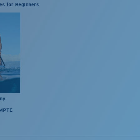
es for Beginners
nny
OMPTE