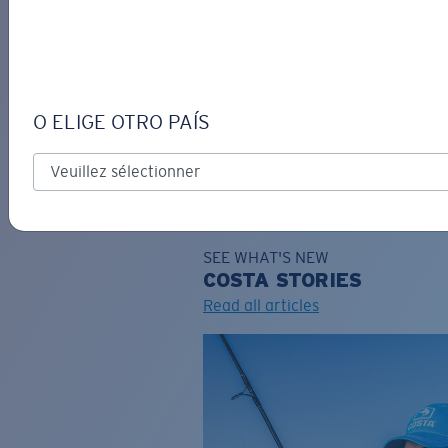
DE
O ELIGE OTRO PAÍS
GRAVURE
Costa Stories
SEE WHAT'S NEW
COSTA
STORIES
Read all articles