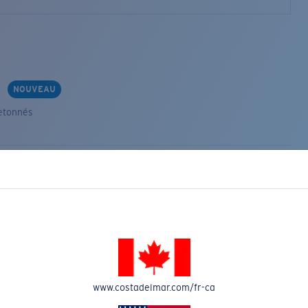
s
NOUVEAU
etonnés
VEAU
www.costadelmar.com/fr-ca