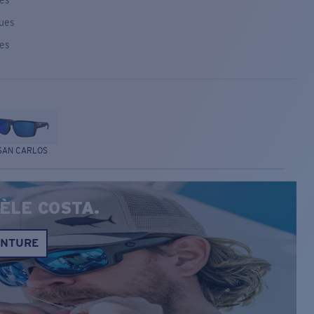
ses
ques
ses
SAN CARLOS
ÈLE COSTA.
ONTURE