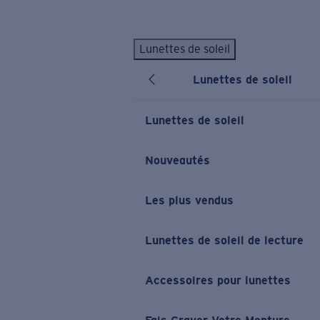
Skip to main content
Lunettes de soleil
LES PLUS RECHERCHÉS
Lunettes de soleil
Lunettes de soleil personnalisées
Nouveau
Meilleures ventes de lunettes de soleil
Lunettes de soleil
Nouveaux modèles solaires
LIENS UTILES
Nouveautés
Verres de rechange
Les plus vendus
Garantie et Réparations
Lunettes correctrices
Lunettes de soleil de lecture
Accessoires pour lunettes