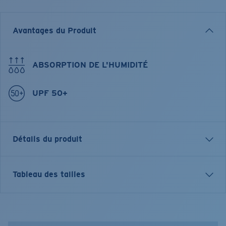
Avantages du Produit
ABSORPTION DE L'HUMIDITÉ
UPF 50+
Détails du produit
T-SHIRT À MANCHES COURTES MC VOYAGER
Tableau des tailles
PERFORMANCE
Nom du modèle:
SS Voyager Performance Shirt
Article n°.:
FQA400897-BAS