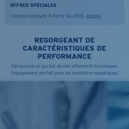
Couleur:
Tide Print Blue
OFFRES SPÉCIALES
Taille:
M
Livraison Gratuite À Partir De 200$.
Détails
REGORGEANT DE
CARACTÉRISTIQUES DE
PERFORMANCE
Découvrez ce qui fait de nos vêtements techniques
l’équipement parfait pour les aventures aquatiques.
SIZES
1. CHEST
2. BODY LENGTH
3. SLEEVE LENGTH