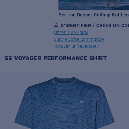
See the Deeper Calling: Kai Le
S’IDENTIFIER / CRÉER UN C
Obtenir de l'aide
Suivre votre commande
Trouver un revendeur
SS VOYAGER PERFORMANCE SHIRT
OBJECTIF MIS À JOUR
AJOUTÉ AU PANIER!
Prix :
Gratuit
Quantité:
Prix :
Gratuit
Quantité: