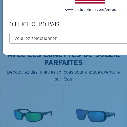
www.costadelmar.com/en-us
AJOUTER AU
AJOUTER AU
PANIER
PANIER
O ELIGE OTRO PAÍS
COURONNEZ VOTRE AVENTURE
AVEC LES LUNETTES DE SOLEIL
PARFAITES
Découvrez des lunettes conçues pour chaque aventure
sur l’eau