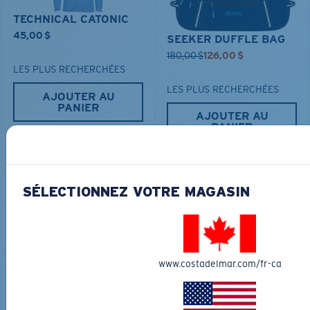
TECHNICAL CATONIC
45,00 $
SEEKER DUFFLE BAG
180,00 $
126,00 $
LES PLUS RECHERCHÉES
LES PLUS RECHERCHÉES
AJOUTER AU
PANIER
AJOUTER AU
PANIER
30% OFF
SÉLECTIONNEZ VOTRE MAGASIN
www.costadelmar.com/fr-ca
FITTED STRETCH HAT
SCUBA FLEECE HOODY
40,00 $
28,00 $
115,00 $