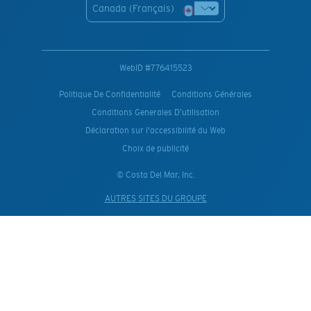
Canada (Français)
WebID #
776415523
Politique De Confidentialité
Conditions Générales
Conditions Generales D’utilisation
Déclaration sur l'accessibilité du Web
Choix de publicité
© Costa Del Mar, Inc.
AUTRES SITES DU GROUPE