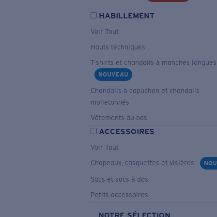
HABILLEMENT
Voir Tout
Hauts techniques
T-shirts et chandails à manches longues
NOUVEAU
Chandails à capuchon et chandails
molletonnés
Vêtements du bas
ACCESSOIRES
Voir Tout
Chapeaux, casquettes et visières
NOU
Sacs et sacs à dos
Petits accessoires
NOTRE SÉLECTION