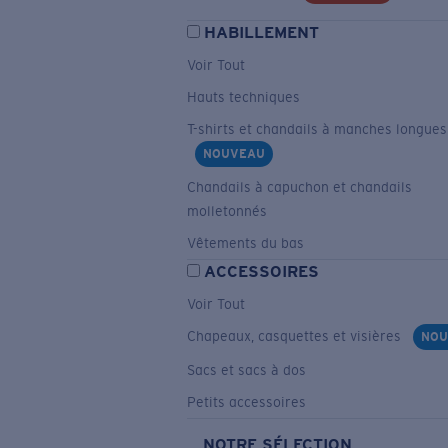
HABILLEMENT
Voir Tout
Hauts techniques
T-shirts et chandails à manches longues
NOUVEAU
Chandails à capuchon et chandails
molletonnés
Vêtements du bas
ACCESSOIRES
Voir Tout
Chapeaux, casquettes et visières
NOU
Sacs et sacs à dos
Petits accessoires
NOTRE SÉLECTION