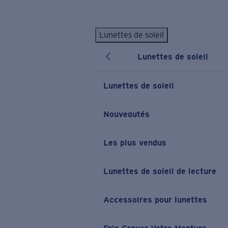
Skip to main content
Lunettes de soleil
LES PLUS RECHERCHÉS
Lunettes de soleil
Lunettes de soleil personnalisées
Nouveau
Meilleures ventes de lunettes de soleil
Lunettes de soleil
Nouveaux modèles solaires
LIENS UTILES
Nouveautés
Verres de rechange
Les plus vendus
Garantie et Réparations
Lunettes correctrices
Lunettes de soleil de lecture
Accessoires pour lunettes