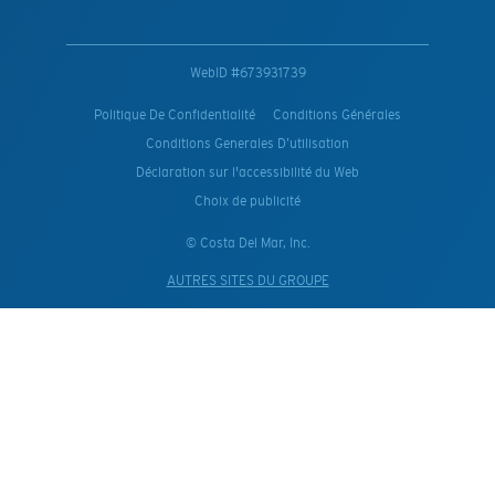
WebID #
673931739
Politique De Confidentialité
Conditions Générales
Conditions Generales D’utilisation
Déclaration sur l'accessibilité du Web
Choix de publicité
© Costa Del Mar, Inc.
AUTRES SITES DU GROUPE