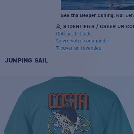
See the Deeper Calling: Kai Le
S’IDENTIFIER / CRÉER UN C
Obtenir de l'aide
Suivre votre commande
Trouver un revendeur
JUMPING SAIL
OBJECTIF MIS À JOUR
AJOUTÉ AU PANIER!
Prix :
Gratuit
Quantité:
Prix :
Gratuit
Quantité: