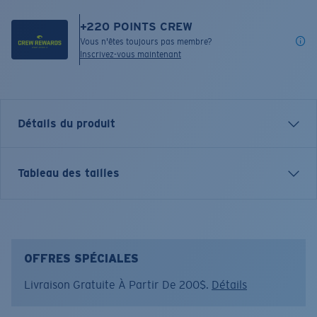
+
220
POINTS CREW
Vous n'êtes toujours pas membre?
Inscrivez-vous maintenant
Détails du produit
Short sleeve crewneck tee
Tableau des tailles
FEATURES
• Comfort colors brand
• 6.1oz, garment-dyed, soft, ringspun cotton
• Side-seamed with rib knit collar & cuffs
OFFRES SPÉCIALES
• Printed graphic on back
Livraison Gratuite À Partir De 200$.
Détails
• Left chest logo printed on front
• 100% Cotton