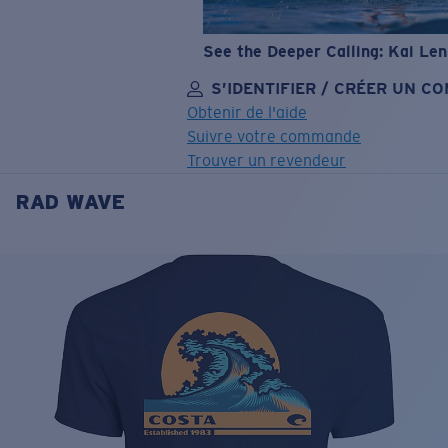
See the Deeper Calling: Kai Le
S’IDENTIFIER / CRÉER UN C
Obtenir de l'aide
Suivre votre commande
Trouver un revendeur
RAD WAVE
OBJECTIF MIS À JOUR
AJOUTÉ AU PANIER!
Prix :
Gratuit
Quantité:
Prix :
Gratuit
Quantité: