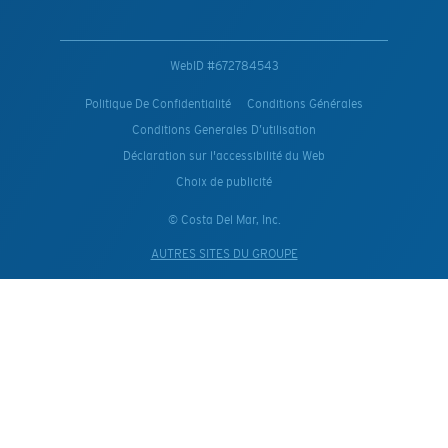
WebID #
672784543
Politique De Confidentialité
Conditions Générales
Conditions Generales D’utilisation
Déclaration sur l'accessibilité du Web
Choix de publicité
© Costa Del Mar, Inc.
AUTRES SITES DU GROUPE