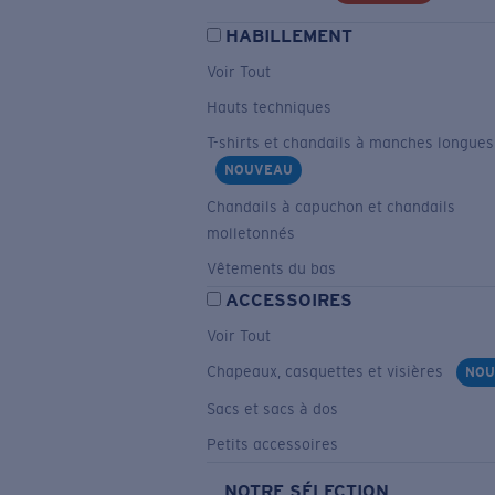
HABILLEMENT
Voir Tout
Hauts techniques
T-shirts et chandails à manches longues
NOUVEAU
Chandails à capuchon et chandails
molletonnés
Vêtements du bas
ACCESSOIRES
Voir Tout
Chapeaux, casquettes et visières
NOU
Sacs et sacs à dos
Petits accessoires
NOTRE SÉLECTION