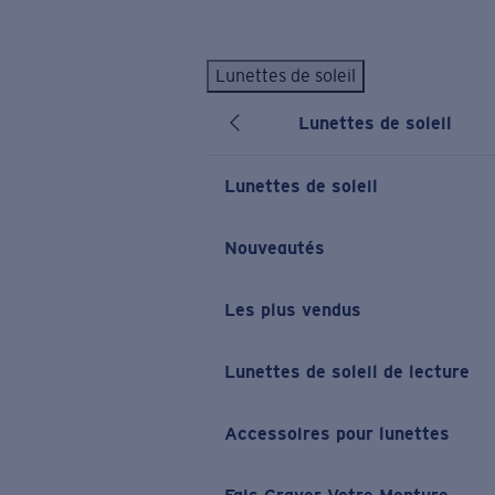
Skip to main content
Lunettes de soleil
LES PLUS RECHERCHÉS
Lunettes de soleil
Lunettes de soleil personnalisées
Nouveau
Meilleures ventes de lunettes de soleil
Lunettes de soleil
Nouveaux modèles solaires
LIENS UTILES
Nouveautés
Verres de rechange
Les plus vendus
Garantie et Réparations
Lunettes correctrices
Lunettes de soleil de lecture
Accessoires pour lunettes