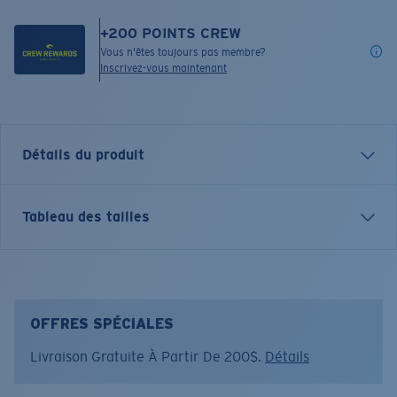
+
200
POINTS CREW
Vous n'êtes toujours pas membre?
Inscrivez-vous maintenant
Détails du produit
Short-sleeve jersey knit crew
Tableau des tailles
FEATURES
• 6oz combed ring-spun cotton
• Printed graphic with added puff print text for
throwback style
OFFRES SPÉCIALES
• Regular adult fit
Livraison Gratuite À Partir De 200$.
Détails
• 100% Cotton
• Machine wash cold, inside out, with like colors.