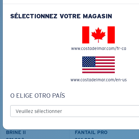
AJOUTER AU
AJOUTER AU
PANIER
PANIER
SÉLECTIONNEZ VOTRE MAGASIN
COURONNEZ VOTRE AVENTURE
AVEC LES LUNETTES DE SOLEIL
www.costadelmar.com/fr-ca
PARFAITES
Découvrez des lunettes conçues pour chaque aventure
sur l’eau
www.costadelmar.com/en-us
O ELIGE OTRO PAÍS
MATÉRIAU BIOSOURCÉ
PRO SERIES
BRINE II
FANTAIL PRO