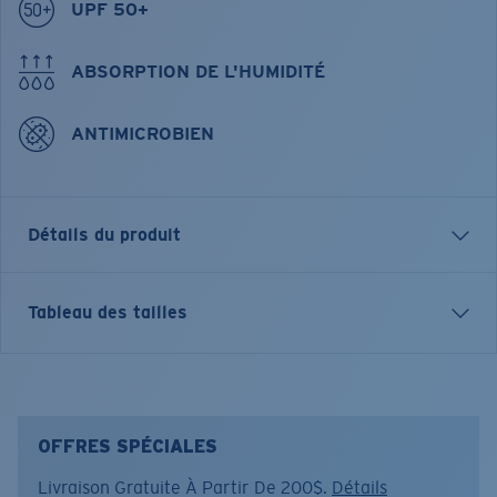
UPF 50+
ABSORPTION DE L'HUMIDITÉ
ANTIMICROBIEN
Détails du produit
Short-sleeve technical crew
Tableau des tailles
FEATURES
• Regular Fit
• Men's Cut
• UPF 50+ Superior Sun Protection
OFFRES SPÉCIALES
• Anti Bacterial Protection
Livraison Gratuite À Partir De 200$.
Détails