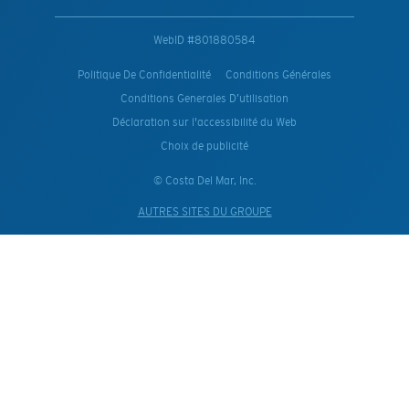
WebID #
801880584
Politique De Confidentialité
Conditions Générales
Conditions Generales D’utilisation
Déclaration sur l'accessibilité du Web
Choix de publicité
© Costa Del Mar, Inc.
AUTRES SITES DU GROUPE