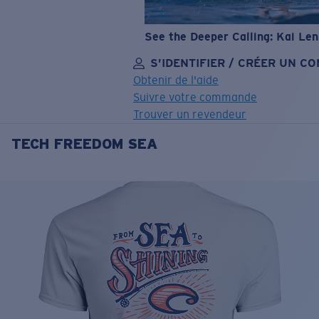
See the Deeper Calling: Kai Le
S’IDENTIFIER / CRÉER UN C
Obtenir de l'aide
Suivre votre commande
Trouver un revendeur
TECH FREEDOM SEA
OBJECTIF MIS À JOUR
AJOUTÉ AU PANIER!
Prix :
Gratuit
Quantité:
Prix :
Gratuit
Quantité: