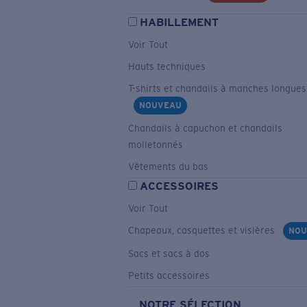
HABILLEMENT
Voir Tout
Hauts techniques
T-shirts et chandails à manches longues
NOUVEAU
Chandails à capuchon et chandails
molletonnés
Vêtements du bas
ACCESSOIRES
Voir Tout
Chapeaux, casquettes et visières
NOU
Sacs et sacs à dos
Petits accessoires
NOTRE SÉLECTION