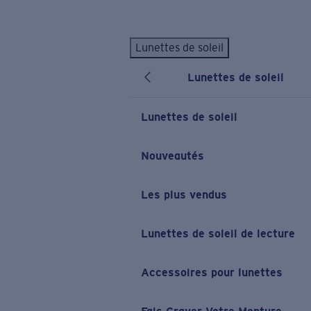
Skip to main content
Lunettes de soleil
LES PLUS RECHERCHÉS
Lunettes de soleil
Lunettes de soleil personnalisées
Nouveau
Meilleures ventes de lunettes de soleil
Lunettes de soleil
Nouveaux modèles solaires
LIENS UTILES
Nouveautés
Verres de rechange
Les plus vendus
Garantie et Réparations
Lunettes correctrices
Lunettes de soleil de lecture
Accessoires pour lunettes