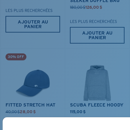
SEEKER DUFFLE BAG
180,00 $
126,00 $
LES PLUS RECHERCHÉES
AJOUTER AU
LES PLUS RECHERCHÉES
PANIER
AJOUTER AU
PANIER
30% OFF
FITTED STRETCH HAT
SCUBA FLEECE HOODY
40,00 $
28,00 $
115,00 $