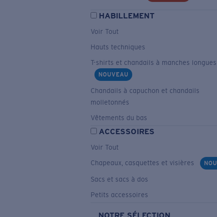
HABILLEMENT
Voir Tout
Hauts techniques
T-shirts et chandails à manches longues
NOUVEAU
Chandails à capuchon et chandails
molletonnés
Vêtements du bas
ACCESSOIRES
Voir Tout
Chapeaux, casquettes et visières
NOU
Sacs et sacs à dos
Petits accessoires
NOTRE SÉLECTION