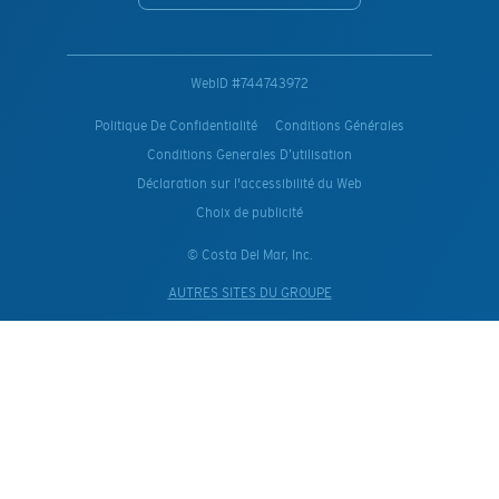
WebID #
744743972
Politique De Confidentialité
Conditions Générales
Conditions Generales D’utilisation
Déclaration sur l'accessibilité du Web
Choix de publicité
© Costa Del Mar, Inc.
AUTRES SITES DU GROUPE