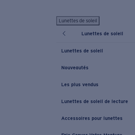
Skip to main content
Lunettes de soleil
LES PLUS RECHERCHÉS
Lunettes de soleil
Lunettes de soleil personnalisées
Nouveau
Meilleures ventes de lunettes de soleil
Lunettes de soleil
Nouveaux modèles solaires
LIENS UTILES
Nouveautés
Verres de rechange
Les plus vendus
Garantie et Réparations
Lunettes correctrices
Lunettes de soleil de lecture
Accessoires pour lunettes