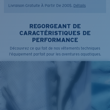
Livraison Gratuite À Partir De 200$.
Détails
Nom du modèle:
Technical Hood Graphic
Article n°.:
FQA401267-453
Couleur:
Vert menthe
Taille:
L
REGORGEANT DE
CARACTÉRISTIQUES DE
PERFORMANCE
Découvrez ce qui fait de nos vêtements techniques
l’équipement parfait pour les aventures aquatiques.
SIZES
1. CHEST
2. HIPS LENGTH
3. SLEEVE LENGTH
S
20
27 3/4
26