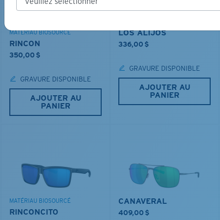
LOS ALIJOS
MATÉRIAU BIOSOURCÉ
RINCON
336,00 $
350,00 $
GRAVURE DISPONIBLE
GRAVURE DISPONIBLE
AJOUTER AU
PANIER
AJOUTER AU
PANIER
CANAVERAL
MATÉRIAU BIOSOURCÉ
RINCONCITO
409,00 $