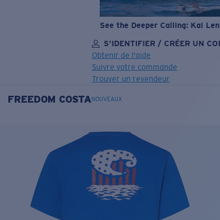
See the Deeper Calling: Kai Le
S’IDENTIFIER / CRÉER UN C
Obtenir de l'aide
Suivre votre commande
Trouver un revendeur
FREEDOM COSTA
OBJECTIF MIS À JOUR
AJOUTÉ AU PANIER!
NOUVEAUX
Prix :
Gratuit
Quantité:
Prix :
Gratuit
Quantité: