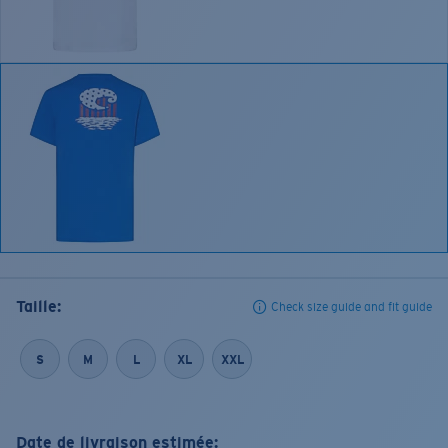
Taille:
Check size guide and fit guide
S
M
L
XL
XXL
Date de livraison estimée: