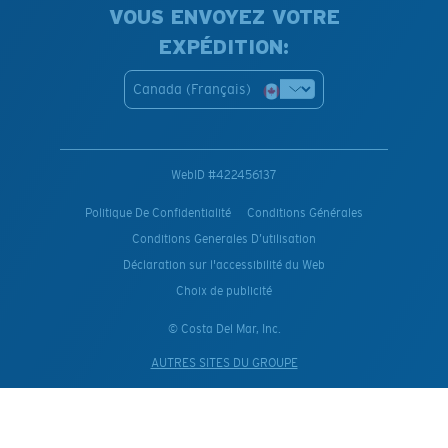
VOUS ENVOYEZ VOTRE
EXPÉDITION:
Canada (Français)
WebID #
422456137
Politique De Confidentialité
Conditions Générales
Conditions Generales D’utilisation
Déclaration sur l'accessibilité du Web
Choix de publicité
© Costa Del Mar, Inc.
AUTRES SITES DU GROUPE