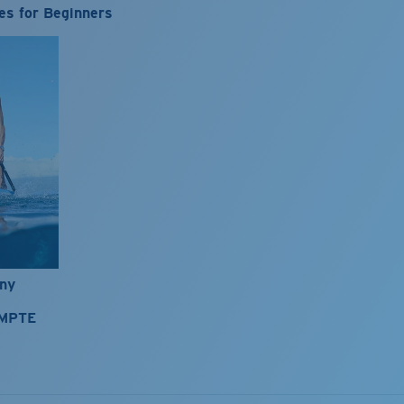
es for Beginners
nny
OMPTE