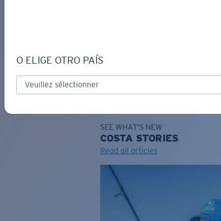
DE
O ELIGE OTRO PAÍS
GRAVURE
Costa Stories
SEE WHAT'S NEW
COSTA
STORIES
Read all articles