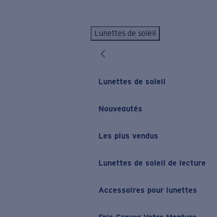
Skip to main content
Lunettes de soleil
LES PLUS RECHERCHÉS
Lunettes de soleil personnalisées
Nouveau
Meilleures ventes de lunettes de soleil
Lunettes de soleil
Nouveaux modèles solaires
LIENS UTILES
Nouveautés
Verres de rechange
Les plus vendus
Garantie et Réparations
Lunettes correctrices
Lunettes de soleil de lecture
Accessoires pour lunettes