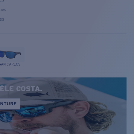
ses
ques
ses
SAN CARLOS
ÈLE COSTA.
ONTURE