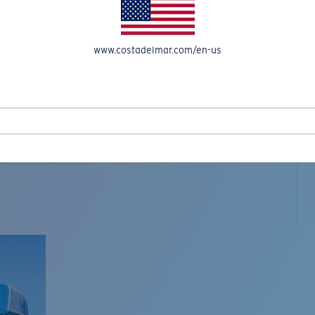
www.costadelmar.com/en-us
L MAR WOVEN
Costa Stories