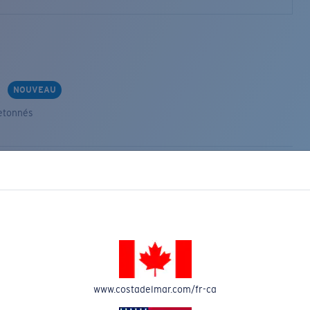
s
NOUVEAU
etonnés
VEAU
www.costadelmar.com/fr-ca