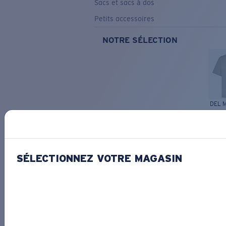
Sacs et sacs à dos
Petits accessoires
NOTRE SÉLECTION
DEL 
GRAVURE
Costa Stories
SÉLECTIONNEZ VOTRE MAGASIN
SEE WHAT'S NEW
COSTA
STORIES
Read all articles