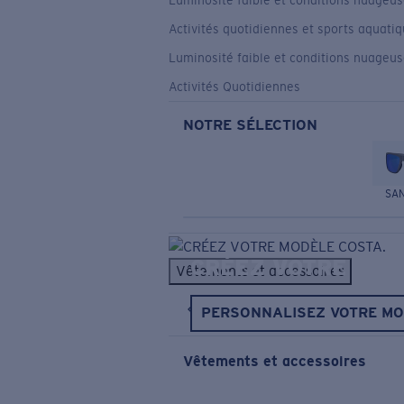
Luminosité faible et conditions nuageu
Activités quotidiennes et sports aquati
Luminosité faible et conditions nuageu
Activités Quotidiennes
NOTRE SÉLECTION
SA
CRÉEZ VOTRE MOD
Vêtements et accessoires
Vête
PERSONNALISEZ VOTRE M
Vêtements et accessoires