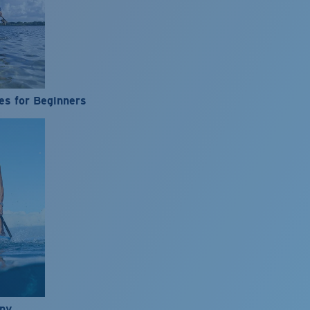
es for Beginners
nny