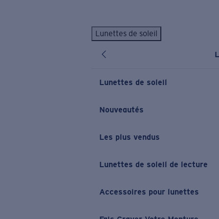
Skip to main content
Lunettes de soleil
LES PLUS RECHERCHÉS
L
Lunettes de soleil personnalisées
Nouveau
Meilleures ventes de lunettes de soleil
Lunettes de soleil
Nouveaux modèles solaires
LIENS UTILES
Nouveautés
Verres de rechange
Les plus vendus
Garantie et Réparations
Lunettes correctrices
Lunettes de soleil de lecture
Accessoires pour lunettes