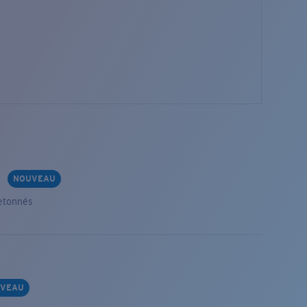
s
NOUVEAU
etonnés
VEAU