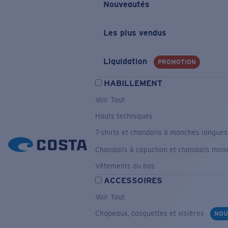
Nouveautés
Les plus vendus
Liquidation
PROMOTION
HABILLEMENT
Voir Tout
Hauts techniques
T-shirts et chandails à manches longue
Chandails à capuchon et chandails moll
Vêtements du bas
ACCESSOIRES
Voir Tout
Chapeaux, casquettes et visières
NOU