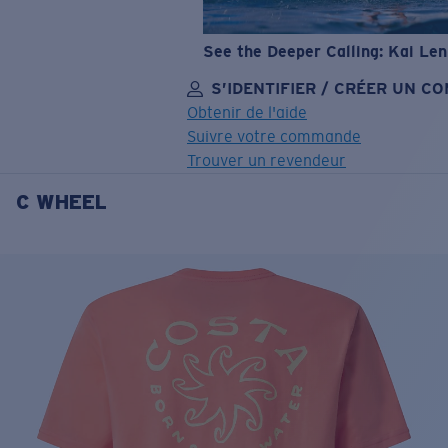
See the Deeper Calling: Kai Le
S’IDENTIFIER / CRÉER UN C
Obtenir de l'aide
Suivre votre commande
Trouver un revendeur
C WHEEL
OBJECTIF MIS À JOUR
AJOUTÉ AU PANIER!
Prix :
Gratuit
Quantité:
Prix :
Gratuit
Quantité: