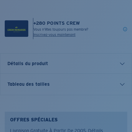
+
280
POINTS CREW
Vous n'êtes toujours pas membre?
Inscrivez-vous maintenant
Détails du produit
Inspired by water and fueled by adventure, Costa T-
Tableau des tailles
shirts are more than apparel—they're part of the
journey.
Nom du modèle:
C Wheel
Article n°.:
FQA401331-29S
OFFRES SPÉCIALES
Couleur:
Argent
Livraison Gratuite À Partir De 200$.
Détails
Taille:
XXL