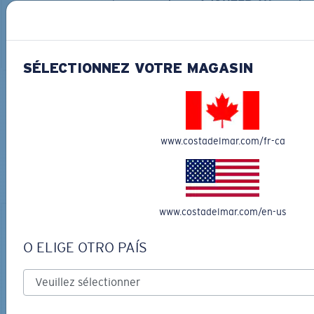
AJOUTER AU
LES PLUS RECHERCHÉES
PANIER
AJOUTER AU
PANIER
SÉLECTIONNEZ VOTRE MAGASIN
COURONNEZ VOTRE AVENTURE
AVEC LES LUNETTES DE SOLEIL
www.costadelmar.com/fr-ca
PARFAITES
Découvrez des lunettes conçues pour chaque aventure
sur l’eau
www.costadelmar.com/en-us
O ELIGE OTRO PAÍS
LOS ALIJOS
MATÉRIAU BIOSOURCÉ