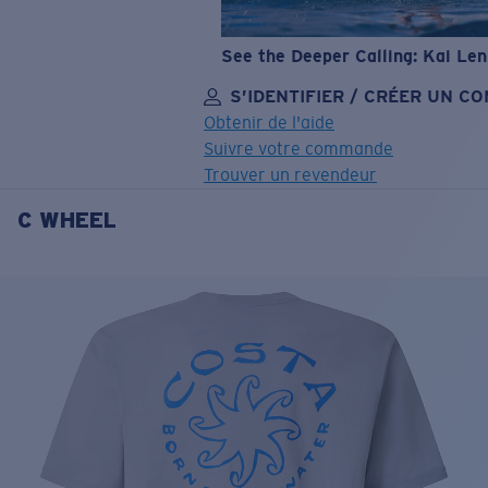
See the Deeper Calling: Kai Le
S’IDENTIFIER / CRÉER UN C
Obtenir de l'aide
Suivre votre commande
Trouver un revendeur
C WHEEL
OBJECTIF MIS À JOUR
AJOUTÉ AU PANIER!
Prix :
Gratuit
Quantité:
Prix :
Gratuit
Quantité: