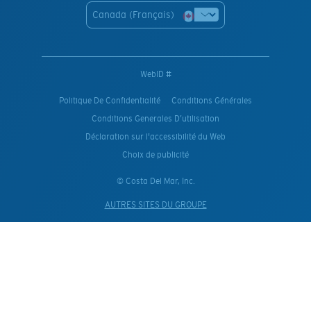
Canada (Français)
WebID #
Politique De Confidentialité
Conditions Générales
Conditions Generales D’utilisation
Déclaration sur l'accessibilité du Web
Choix de publicité
© Costa Del Mar, Inc.
AUTRES SITES DU GROUPE