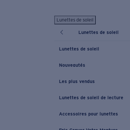
Skip to main content
Lunettes de soleil
LES PLUS RECHERCHÉS
Lunettes de soleil
Lunettes de soleil personnalisées
Nouveau
Meilleures ventes de lunettes de soleil
Lunettes de soleil
Nouveaux modèles solaires
LIENS UTILES
Nouveautés
Verres de rechange
Les plus vendus
Garantie et Réparations
Lunettes correctrices
Lunettes de soleil de lecture
Accessoires pour lunettes