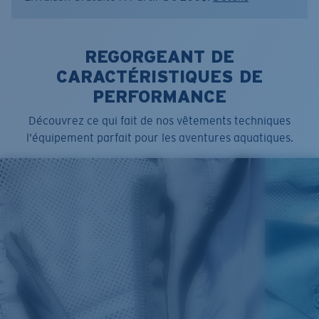
REGORGEANT DE
CARACTÉRISTIQUES DE
PERFORMANCE
Découvrez ce qui fait de nos vêtements techniques
l’équipement parfait pour les aventures aquatiques.
SIZES
1. CHEST
2. BODY LENGTH
3. SLEEVE LENGTH
S
19"
27”
7 ¾”
M
21"
28"
8 ¼”