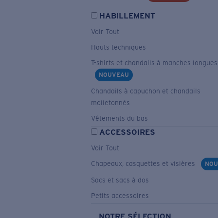
HABILLEMENT
Voir Tout
Hauts techniques
T-shirts et chandails à manches longues
NOUVEAU
Chandails à capuchon et chandails
molletonnés
Vêtements du bas
ACCESSOIRES
Voir Tout
Chapeaux, casquettes et visières
NOU
Sacs et sacs à dos
Petits accessoires
NOTRE SÉLECTION