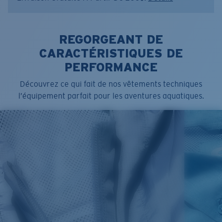
REGORGEANT DE
CARACTÉRISTIQUES DE
PERFORMANCE
Découvrez ce qui fait de nos vêtements techniques
l’équipement parfait pour les aventures aquatiques.
SIZES
1. CHEST
2. BODY LENGTH
3. SLEEVE LENGTH
S
19"
27”
7 ¾”
M
21"
28"
8 ¼”