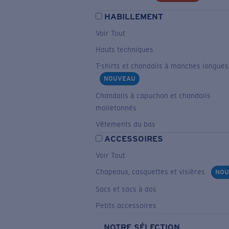
HABILLEMENT
Voir Tout
Hauts techniques
T-shirts et chandails à manches longues
NOUVEAU
Chandails à capuchon et chandails
molletonnés
Vêtements du bas
ACCESSOIRES
Voir Tout
Chapeaux, casquettes et visières
NOU
Sacs et sacs à dos
Petits accessoires
NOTRE SÉLECTION