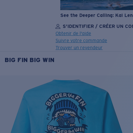
See the Deeper Calling: Kai Le
S’IDENTIFIER / CRÉER UN C
Obtenir de l'aide
Suivre votre commande
Trouver un revendeur
BIG FIN BIG WIN
OBJECTIF MIS À JOUR
AJOUTÉ AU PANIER!
Prix :
Gratuit
Quantité:
Prix :
Gratuit
Quantité: