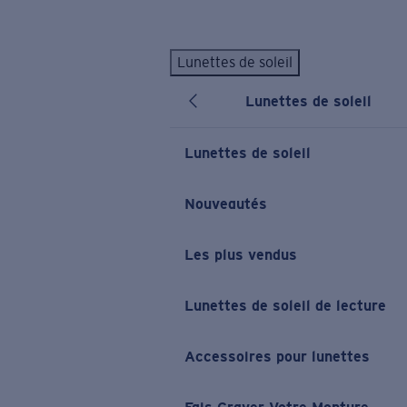
Skip to main content
Lunettes de soleil
LES PLUS RECHERCHÉS
Lunettes de soleil
Lunettes de soleil personnalisées
Nouveau
Meilleures ventes de lunettes de soleil
Lunettes de soleil
Nouveaux modèles solaires
LIENS UTILES
Nouveautés
Verres de rechange
Les plus vendus
Garantie et Réparations
Lunettes correctrices
Lunettes de soleil de lecture
Accessoires pour lunettes