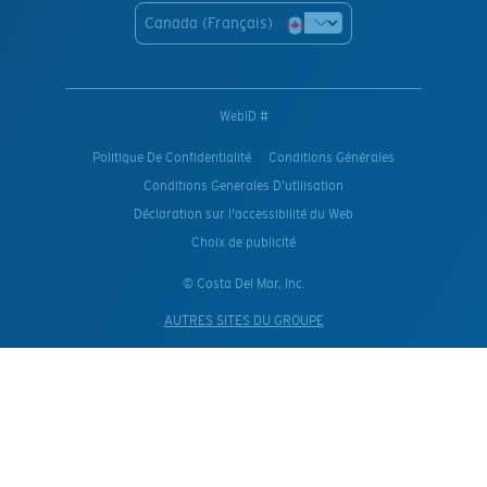
Canada (Français)
WebID #
Politique De Confidentialité
Conditions Générales
Conditions Generales D’utilisation
Déclaration sur l'accessibilité du Web
Choix de publicité
© Costa Del Mar, Inc.
AUTRES SITES DU GROUPE