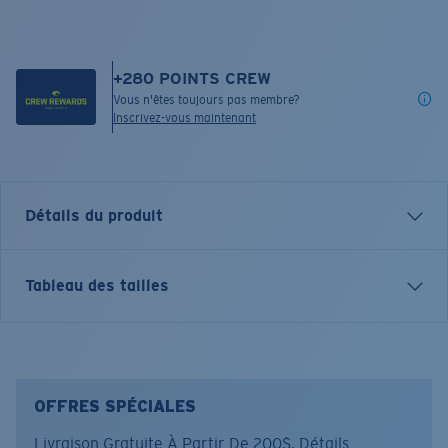
+
280
POINTS CREW
Vous n'êtes toujours pas membre?
Inscrivez-vous maintenant
Détails du produit
Inspired by water and fueled by adventure, Costa T-
Tableau des tailles
shirts are more than apparel—they're part of the
journey.
Nom du modèle:
Big Fin Big Win
Article n°.:
FQA401332-6DU
OFFRES SPÉCIALES
Couleur:
Caribean
Livraison Gratuite À Partir De 200$.
Détails
Taille:
L