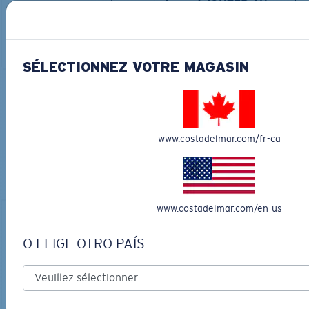
AJOUTER AU
LES PLUS RECHERCHÉES
PANIER
AJOUTER AU
PANIER
SÉLECTIONNEZ VOTRE MAGASIN
COURONNEZ VOTRE AVENTURE
AVEC LES LUNETTES DE SOLEIL
www.costadelmar.com/fr-ca
PARFAITES
Découvrez des lunettes conçues pour chaque aventure
sur l’eau
www.costadelmar.com/en-us
O ELIGE OTRO PAÍS
LOS ALIJOS
MATÉRIAU BIOSOURCÉ