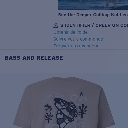
See the Deeper Calling: Kai Le
S’IDENTIFIER / CRÉER UN C
Obtenir de l'aide
Suivre votre commande
Trouver un revendeur
BASS AND RELEASE
OBJECTIF MIS À JOUR
AJOUTÉ AU PANIER!
Prix :
Gratuit
Quantité:
Prix :
Gratuit
Quantité: