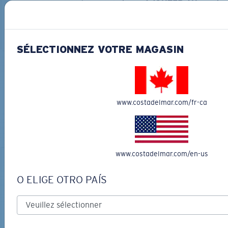
AJOUTER AU
LES PLUS RECHERCHÉES
PANIER
AJOUTER AU
PANIER
SÉLECTIONNEZ VOTRE MAGASIN
COURONNEZ VOTRE AVENTURE
AVEC LES LUNETTES DE SOLEIL
www.costadelmar.com/fr-ca
PARFAITES
Découvrez des lunettes conçues pour chaque aventure
sur l’eau
www.costadelmar.com/en-us
O ELIGE OTRO PAÍS
LOS ALIJOS
MATÉRIAU BIOSOURCÉ