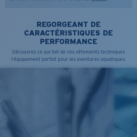
REGORGEANT DE
CARACTÉRISTIQUES DE
PERFORMANCE
Découvrez ce qui fait de nos vêtements techniques
l’équipement parfait pour les aventures aquatiques.
SIZES
1. CHEST
2. BODY LENGTH
3. SLEEVE LENGTH
S
19"
27”
7 ¾”
M
21"
28"
8 ¼”