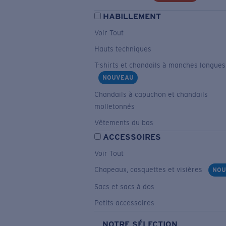
HABILLEMENT
Voir Tout
Hauts techniques
T-shirts et chandails à manches longues
NOUVEAU
Chandails à capuchon et chandails
molletonnés
Vêtements du bas
ACCESSOIRES
Voir Tout
Chapeaux, casquettes et visières
NOU
Sacs et sacs à dos
Petits accessoires
NOTRE SÉLECTION