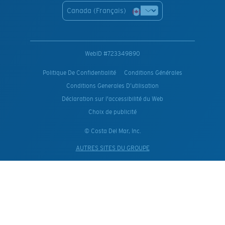
Canada (Français)
WebID #
723349890
Politique De Confidentialité
Conditions Générales
Conditions Generales D’utilisation
Déclaration sur l'accessibilité du Web
Choix de publicité
© Costa Del Mar, Inc.
AUTRES SITES DU GROUPE