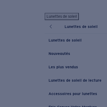
Skip to main content
Lunettes de soleil
LES PLUS RECHERCHÉS
Lunettes de soleil
Lunettes de soleil personnalisées
Nouveau
Meilleures ventes de lunettes de soleil
Lunettes de soleil
Nouveaux modèles solaires
LIENS UTILES
Nouveautés
Verres de rechange
Les plus vendus
Garantie et Réparations
Lunettes correctrices
Lunettes de soleil de lecture
Accessoires pour lunettes