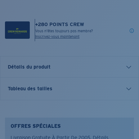
+
280
POINTS CREW
Vous n'êtes toujours pas membre?
Inscrivez-vous maintenant
Détails du produit
Inspired by water and fueled by adventure, Costa T-
Tableau des tailles
shirts are more than apparel—they're part of the
journey.
Nom du modèle:
Bass and Release
Article n°.:
FQA401333-300
OFFRES SPÉCIALES
Couleur:
Kaki
Livraison Gratuite À Partir De 200$.
Détails
Taille:
M