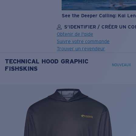
See the Deeper Calling: Kai Le
S’IDENTIFIER / CRÉER UN C
Obtenir de l'aide
Suivre votre commande
Trouver un revendeur
TECHNICAL HOOD GRAPHIC
OBJECTIF MIS À JOUR
AJOUTÉ AU PANIER!
NOUVEAUX
FISHSKINS
Prix :
Gratuit
Quantité:
Prix :
Gratuit
Quantité: