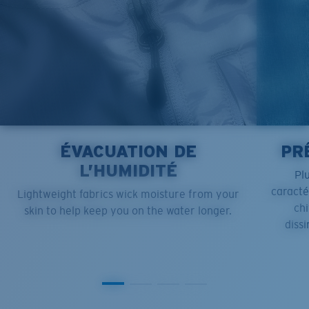
ÉVACUATION DE
PR
L’HUMIDITÉ
Pl
caract
Lightweight fabrics wick moisture from your
chi
skin to help keep you on the water longer.
dissi