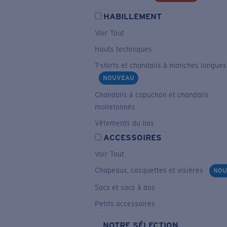
HABILLEMENT
Voir Tout
Hauts techniques
T-shirts et chandails à manches longues
NOUVEAU
Chandails à capuchon et chandails
molletonnés
Vêtements du bas
ACCESSOIRES
Voir Tout
Chapeaux, casquettes et visières
NOU
Sacs et sacs à dos
Petits accessoires
NOTRE SÉLECTION