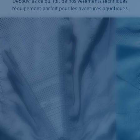
Découvrez ce qui fait de nos vêtements techniques
l’équipement parfait pour les aventures aquatiques.
SIZES
1. CHEST
2. BODY LENGTH
3. SLEEVE LENGTH
S
19"
27”
7 ¾”
M
21"
28"
8 ¼”
L
23”
29”
8 ¾”
XL
25”
30”
9 ¼”
XXL
27”
31”
9 ¾”