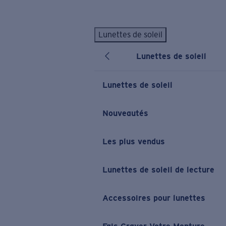
Skip to main content
Lunettes de soleil
LES PLUS RECHERCHÉS
Lunettes de soleil
Lunettes de soleil personnalisées
Nouveau
Meilleures ventes de lunettes de soleil
Lunettes de soleil
Nouveaux modèles solaires
LIENS UTILES
Nouveautés
Verres de rechange
Les plus vendus
Garantie et Réparations
Lunettes correctrices
Lunettes de soleil de lecture
Accessoires pour lunettes