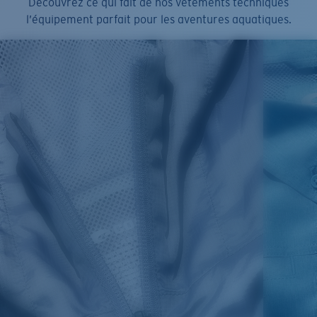
Découvrez ce qui fait de nos vêtements techniques
l’équipement parfait pour les aventures aquatiques.
SIZES
1. CHEST
2. BODY LENGTH
3. SLEEVE LENGTH
S
19"
27”
7 ¾”
M
21"
28"
8 ¼”
L
23”
29”
8 ¾”
XL
25”
30”
9 ¼”
XXL
27”
31”
9 ¾”