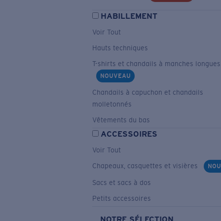
HABILLEMENT
Voir Tout
Hauts techniques
T-shirts et chandails à manches longues
NOUVEAU
Chandails à capuchon et chandails
molletonnés
Vêtements du bas
ACCESSOIRES
Voir Tout
Chapeaux, casquettes et visières
NOU
Sacs et sacs à dos
Petits accessoires
NOTRE SÉLECTION