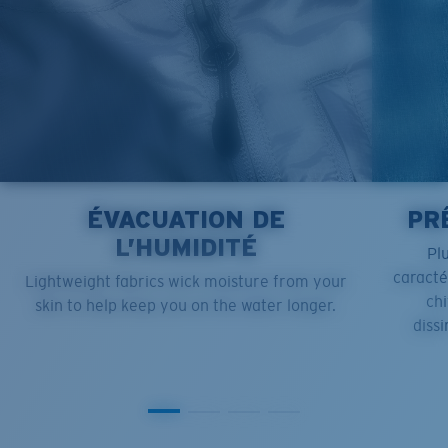
ÉVACUATION DE
PR
L’HUMIDITÉ
Pl
caract
Lightweight fabrics wick moisture from your
chi
skin to help keep you on the water longer.
dissi