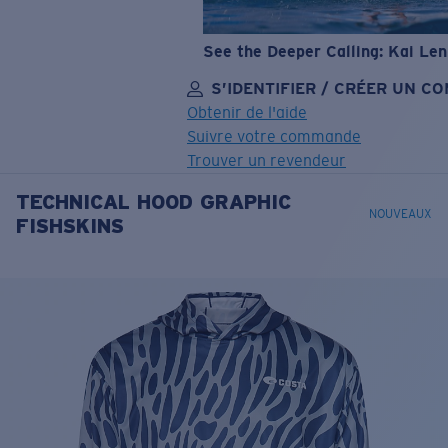
See the Deeper Calling: Kai Le
S’IDENTIFIER / CRÉER UN C
Obtenir de l'aide
Suivre votre commande
Trouver un revendeur
TECHNICAL HOOD GRAPHIC
OBJECTIF MIS À JOUR
AJOUTÉ AU PANIER!
NOUVEAUX
FISHSKINS
Prix :
Gratuit
Quantité:
Prix :
Gratuit
Quantité: