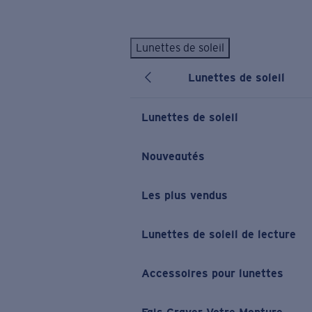
Skip to main content
Lunettes de soleil
LES PLUS RECHERCHÉS
Lunettes de soleil
Lunettes de soleil personnalisées
Nouveau
Meilleures ventes de lunettes de soleil
Lunettes de soleil
Nouveaux modèles solaires
LIENS UTILES
Nouveautés
Verres de rechange
Les plus vendus
Garantie et Réparations
Lunettes correctrices
Lunettes de soleil de lecture
Accessoires pour lunettes