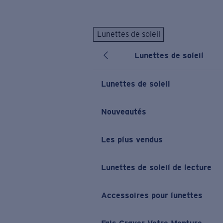
Skip to main content
Lunettes de soleil
LES PLUS RECHERCHÉS
Lunettes de soleil
Lunettes de soleil personnalisées
Nouveau
Meilleures ventes de lunettes de soleil
Lunettes de soleil
Nouveaux modèles solaires
LIENS UTILES
Nouveautés
Verres de rechange
Les plus vendus
Garantie et Réparations
Lunettes correctrices
Lunettes de soleil de lecture
Accessoires pour lunettes