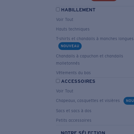
HABILLEMENT
Voir Tout
Hauts techniques
T-shirts et chandails à manches longues
NOUVEAU
Chandails à capuchon et chandails
molletonnés
Vêtements du bas
ACCESSOIRES
Voir Tout
Chapeaux, casquettes et visières
NOU
Sacs et sacs à dos
Petits accessoires
NOTRE SÉLECTION