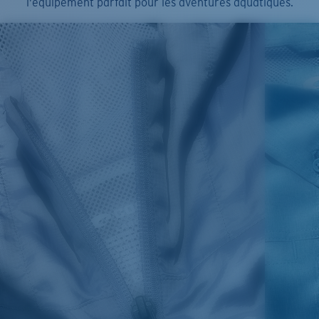
l’équipement parfait pour les aventures aquatiques.
SIZES
1. CHEST
2. BODY LENGTH
3. SLEEVE LENGTH
S
19"
27”
7 ¾”
M
21"
28"
8 ¼”
L
23”
29”
8 ¾”
XL
25”
30”
9 ¼”
XXL
27”
31”
9 ¾”