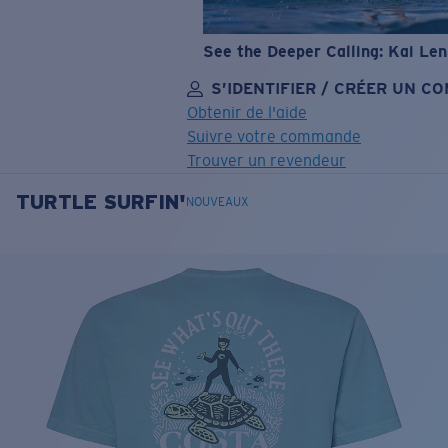
See the Deeper Calling: Kai Le
S’IDENTIFIER / CRÉER UN C
Obtenir de l'aide
Suivre votre commande
Trouver un revendeur
TURTLE SURFIN'
OBJECTIF MIS À JOUR
AJOUTÉ AU PANIER!
NOUVEAUX
Prix :
Gratuit
Quantité:
Prix :
Gratuit
Quantité: