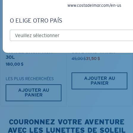
30% OFF
www.costadelmar.com/en-us
O ELIGE OTRO PAÍS
TRAVEL BACKPACK
BLUE MIND WATER
30L
45,00 $
31,50 $
180,00 $
AJOUTER AU
LES PLUS RECHERCHÉES
PANIER
AJOUTER AU
PANIER
COURONNEZ VOTRE AVENTURE
AVEC LES LUNETTES DE SOLEIL