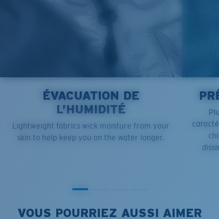
ÉVACUATION DE
PR
L’HUMIDITÉ
Pl
caract
Lightweight fabrics wick moisture from your
chi
skin to help keep you on the water longer.
dissi
VOUS POURRIEZ AUSSI AIMER