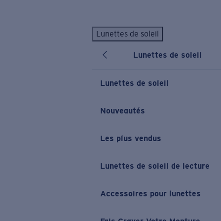
Skip to main content
Lunettes de soleil
LES PLUS RECHERCHÉS
Lunettes de soleil
Lunettes de soleil personnalisées
Nouveau
Meilleures ventes de lunettes de soleil
Lunettes de soleil
Nouveaux modèles solaires
LIENS UTILES
Nouveautés
Verres de rechange
Les plus vendus
Garantie et Réparations
Lunettes correctrices
Lunettes de soleil de lecture
Accessoires pour lunettes