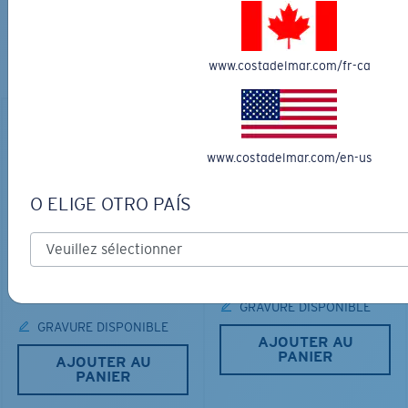
PARFAITES
Découvrez des lunettes conçues pour chaque aventure
www.costadelmar.com/fr-ca
sur l’eau
www.costadelmar.com/en-us
O ELIGE OTRO PAÍS
LOS ALIJOS
MATÉRIAU BIOSOURCÉ
RINCON
336,00 $
350,00 $
GRAVURE DISPONIBLE
GRAVURE DISPONIBLE
AJOUTER AU
PANIER
AJOUTER AU
PANIER