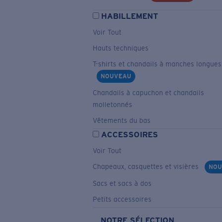
HABILLEMENT
Voir Tout
Hauts techniques
T-shirts et chandails à manches longues
NOUVEAU
Chandails à capuchon et chandails
molletonnés
Vêtements du bas
ACCESSOIRES
Voir Tout
Chapeaux, casquettes et visières
NOU
Sacs et sacs à dos
Petits accessoires
NOTRE SÉLECTION