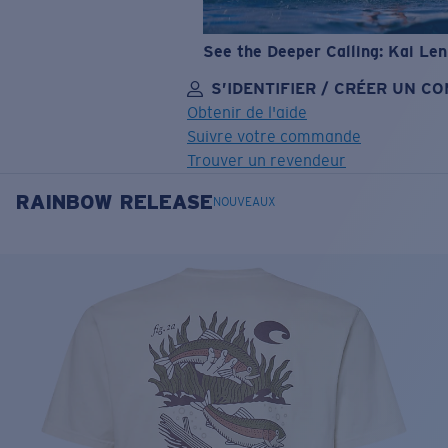
See the Deeper Calling: Kai Le
S’IDENTIFIER / CRÉER UN C
Obtenir de l'aide
Suivre votre commande
Trouver un revendeur
RAINBOW RELEASE
OBJECTIF MIS À JOUR
AJOUTÉ AU PANIER!
NOUVEAUX
Prix :
Gratuit
Quantité:
Prix :
Gratuit
Quantité: