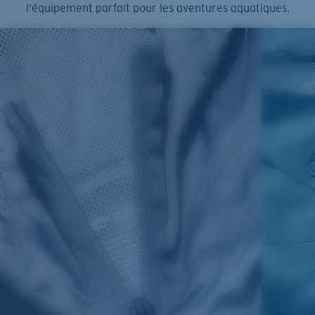
l’équipement parfait pour les aventures aquatiques.
SIZES
1. CHEST
2. BODY LENGTH
3. SLEEVE LENGTH
S
19"
27”
7 ¾”
M
21"
28"
8 ¼”
L
23”
29”
8 ¾”
XL
25”
30”
9 ¼”
XXL
27”
31”
9 ¾”