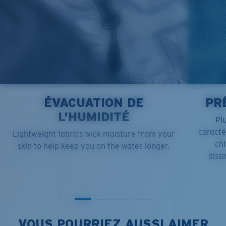
ÉVACUATION DE
PR
L’HUMIDITÉ
Pl
caract
Lightweight fabrics wick moisture from your
chi
skin to help keep you on the water longer.
dissi
VOUS POURRIEZ AUSSI AIMER