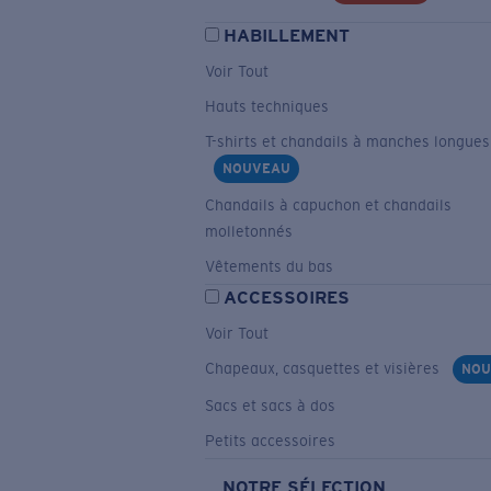
HABILLEMENT
Voir Tout
Hauts techniques
T-shirts et chandails à manches longues
NOUVEAU
Chandails à capuchon et chandails
molletonnés
Vêtements du bas
ACCESSOIRES
Voir Tout
Chapeaux, casquettes et visières
NOU
Sacs et sacs à dos
Petits accessoires
NOTRE SÉLECTION