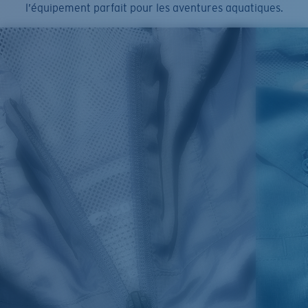
l’équipement parfait pour les aventures aquatiques.
SIZES
1. CHEST
2. BODY LENGTH
3. SLEEVE LENGTH
S
19"
27”
7 ¾”
M
21"
28"
8 ¼”
L
23”
29”
8 ¾”
XL
25”
30”
9 ¼”
XXL
27”
31”
9 ¾”