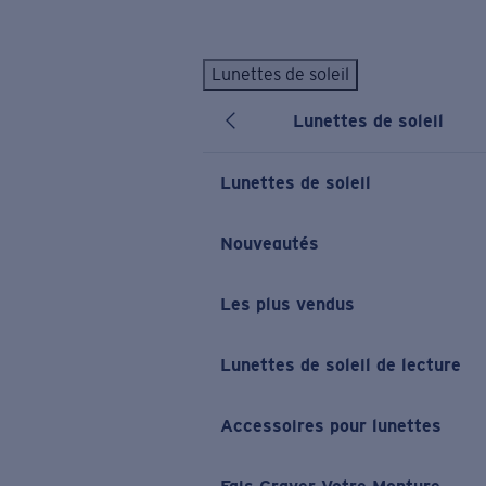
Skip to main content
Lunettes de soleil
LES PLUS RECHERCHÉS
Lunettes de soleil
Lunettes de soleil personnalisées
Nouveau
Meilleures ventes de lunettes de soleil
Lunettes de soleil
Nouveaux modèles solaires
LIENS UTILES
Nouveautés
Verres de rechange
Les plus vendus
Garantie et Réparations
Lunettes correctrices
Lunettes de soleil de lecture
Accessoires pour lunettes