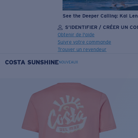
See the Deeper Calling: Kai Le
S’IDENTIFIER / CRÉER UN C
Obtenir de l'aide
Suivre votre commande
Trouver un revendeur
COSTA SUNSHINE
OBJECTIF MIS À JOUR
AJOUTÉ AU PANIER!
NOUVEAUX
Prix :
Gratuit
Quantité:
Prix :
Gratuit
Quantité: