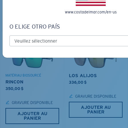
PARFAITES
www.costadelmar.com/en-us
Découvrez des lunettes conçues pour chaque aventure
sur l’eau
O ELIGE OTRO PAÍS
LOS ALIJOS
MATÉRIAU BIOSOURCÉ
RINCON
336,00 $
350,00 $
GRAVURE DISPONIBLE
GRAVURE DISPONIBLE
AJOUTER AU
PANIER
AJOUTER AU
PANIER