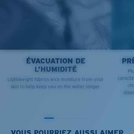
ÉVACUATION DE
PR
L’HUMIDITÉ
Pl
caract
Lightweight fabrics wick moisture from your
chi
skin to help keep you on the water longer.
dissi
VOUS POURRIEZ AUSSI AIMER