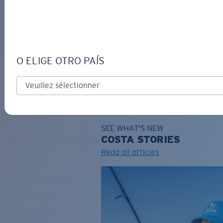
DE
O ELIGE OTRO PAÍS
GRAVURE
Costa Stories
SEE WHAT'S NEW
COSTA
STORIES
Read all articles