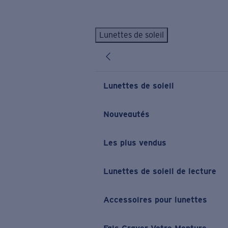
Skip to main content
Lunettes de soleil
LES PLUS RECHERCHÉS
Lunettes de soleil personnalisées
Nouveau
Meilleures ventes de lunettes de soleil
Lunettes de soleil
Nouveaux modèles solaires
LIENS UTILES
Nouveautés
Verres de rechange
Les plus vendus
Garantie et Réparations
Lunettes correctrices
Lunettes de soleil de lecture
Accessoires pour lunettes