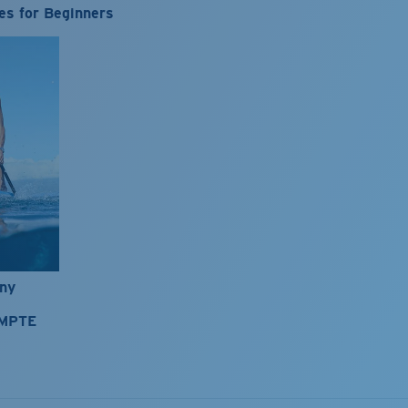
es for Beginners
nny
OMPTE