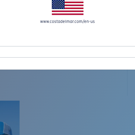
www.costadelmar.com/en-us
L MAR WOVEN
Costa Stories