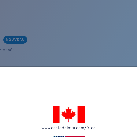
s
NOUVEAU
etonnés
VEAU
www.costadelmar.com/fr-ca