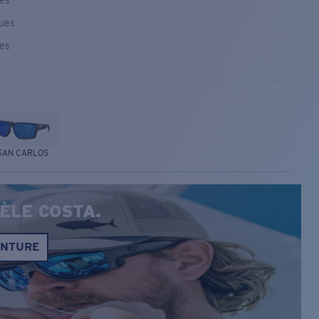
ses
ques
ses
SAN CARLOS
ÈLE COSTA.
ONTURE