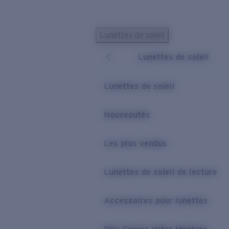
Skip to main content
Lunettes de soleil
LES PLUS RECHERCHÉS
Lunettes de soleil
Lunettes de soleil personnalisées
Nouveau
Meilleures ventes de lunettes de soleil
Lunettes de soleil
Nouveaux modèles solaires
LIENS UTILES
Nouveautés
Verres de rechange
Les plus vendus
Garantie et Réparations
Lunettes correctrices
Lunettes de soleil de lecture
Accessoires pour lunettes