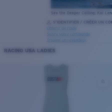
See the Deeper Calling: Kai Le
S’IDENTIFIER / CRÉER UN C
Obtenir de l'aide
Suivre votre commande
Trouver un revendeur
RACING USA LADIES
OBJECTIF MIS À JOUR
AJOUTÉ AU PANIER!
Prix :
Gratuit
Quantité:
Prix :
Gratuit
Quantité: