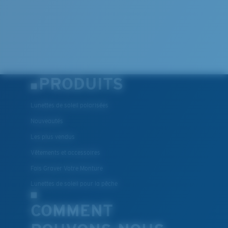
PRODUITS
Lunettes de soleil polarisées
Nouveautés
Les plus vendus
Vêtements et accessoires
Fais Graver Votre Monture
Lunettes de soleil pour la pêche
COMMENT