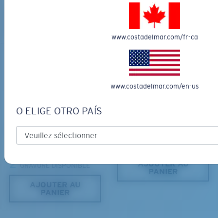
AJOUTER AU
PANIER
AJOUTER AU
PANIER
www.costadelmar.com/fr-ca
www.costadelmar.com/en-us
O ELIGE OTRO PAÍS
CANAVERAL
MATÉRIAU BIOSOURCÉ
RINCONCITO
409,00 $
350,00 $
AJOUTER AU
GRAVURE DISPONIBLE
PANIER
AJOUTER AU
PANIER