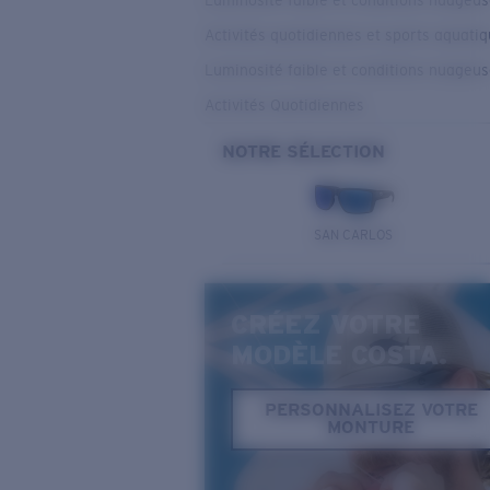
Luminosité faible et conditions nuageu
Activités quotidiennes et sports aquati
Luminosité faible et conditions nuageu
Activités Quotidiennes
NOTRE SÉLECTION
SAN CARLOS
CRÉEZ VOTRE
MODÈLE COSTA.
PERSONNALISEZ VOTRE
MONTURE