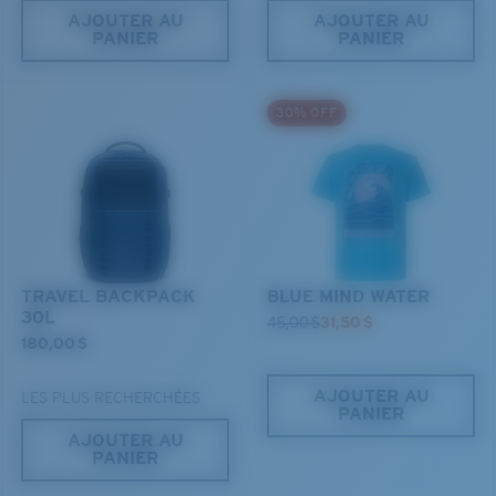
AJOUTER AU
AJOUTER AU
PANIER
PANIER
30% OFF
TRAVEL BACKPACK
BLUE MIND WATER
30L
45,00 $
31,50 $
180,00 $
AJOUTER AU
LES PLUS RECHERCHÉES
PANIER
AJOUTER AU
PANIER