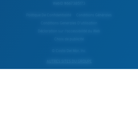
WebID #
667385173
Politique De Confidentialité
Conditions Générales
Conditions Generales D’utilisation
Déclaration sur l'accessibilité du Web
Choix de publicité
© Costa Del Mar, Inc.
AUTRES SITES DU GROUPE