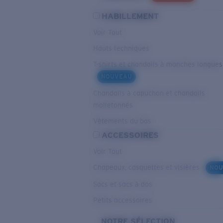
HABILLEMENT
Voir Tout
Hauts techniques
T-shirts et chandails à manches longues
NOUVEAU
Chandails à capuchon et chandails
molletonnés
Vêtements du bas
ACCESSOIRES
Voir Tout
Chapeaux, casquettes et visières
NOU
Sacs et sacs à dos
Petits accessoires
NOTRE SÉLECTION