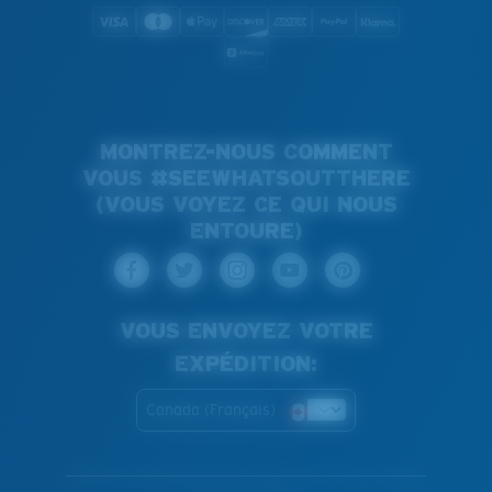
MONTREZ-NOUS COMMENT
VOUS #SEEWHATSOUTTHERE
(VOUS VOYEZ CE QUI NOUS
ENTOURE)
VOUS ENVOYEZ VOTRE
EXPÉDITION:
Canada (Français)