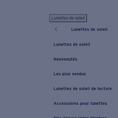
Skip to main content
Lunettes de soleil
LES PLUS RECHERCHÉS
Lunettes de soleil
Lunettes de soleil personnalisées
Nouveau
Meilleures ventes de lunettes de soleil
Lunettes de soleil
Nouveaux modèles solaires
LIENS UTILES
Nouveautés
Verres de rechange
Les plus vendus
Garantie et Réparations
Lunettes correctrices
Lunettes de soleil de lecture
Accessoires pour lunettes