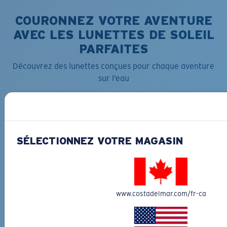
COURONNEZ VOTRE AVENTURE
AVEC LES LUNETTES DE SOLEIL
PARFAITES
Découvrez des lunettes conçues pour chaque aventure
sur l’eau
SÉLECTIONNEZ VOTRE MAGASIN
LOS ALIJOS
MATÉRIAU BIOSOURCÉ
RINCON
336,00 $
350,00 $
www.costadelmar.com/fr-ca
GRAVURE DISPONIBLE
GRAVURE DISPONIBLE
AJOUTER AU