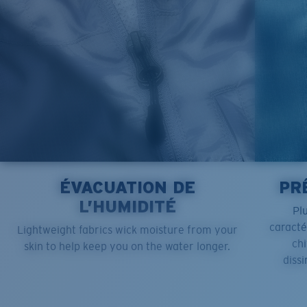
ÉVACUATION DE
PR
L’HUMIDITÉ
Pl
caract
Lightweight fabrics wick moisture from your
chi
skin to help keep you on the water longer.
dissi