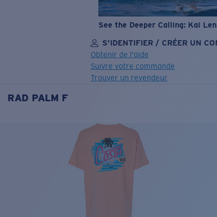
See the Deeper Calling: Kai Le
S’IDENTIFIER / CRÉER UN C
Obtenir de l'aide
Suivre votre commande
Trouver un revendeur
RAD PALM F
OBJECTIF MIS À JOUR
AJOUTÉ AU PANIER!
Prix :
Gratuit
Quantité:
Prix :
Gratuit
Quantité: