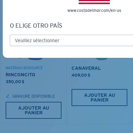
PANIER
AJOUTER AU
PANIER
www.costadelmar.com/en-us
O ELIGE OTRO PAÍS
CANAVERAL
MATÉRIAU BIOSOURCÉ
RINCONCITO
409,00 $
350,00 $
AJOUTER AU
GRAVURE DISPONIBLE
PANIER
AJOUTER AU
PANIER