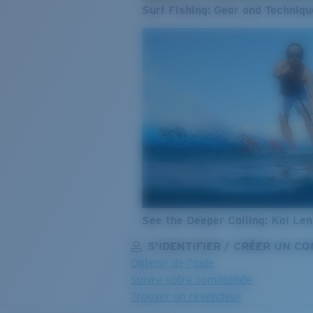
Surf Fishing: Gear and Techniqu
See the Deeper Calling: Kai Le
S’IDENTIFIER / CRÉER UN C
Obtenir de l'aide
Suivre votre commande
Trouver un revendeur