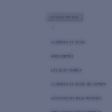
Skip to main content
Lunettes de soleil
LES PLUS RECHERCHÉS
Lunettes de soleil personnalisées
Nouveau
Meilleures ventes de lunettes de soleil
Lunettes de soleil
Nouveaux modèles solaires
LIENS UTILES
Nouveautés
Verres de rechange
Les plus vendus
Garantie et Réparations
Lunettes correctrices
Lunettes de soleil de lecture
Accessoires pour lunettes