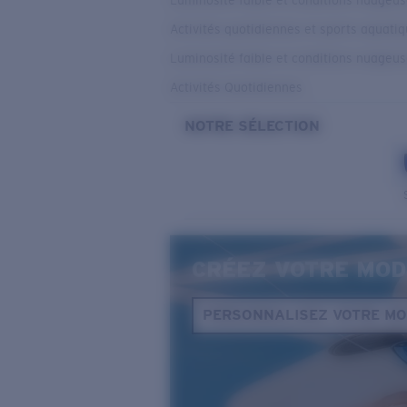
Luminosité faible et conditions nuageu
Activités quotidiennes et sports aquati
Luminosité faible et conditions nuageu
Activités Quotidiennes
NOTRE SÉLECTION
CRÉEZ VOTRE MOD
PERSONNALISEZ VOTRE M