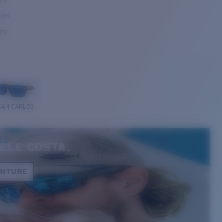
ses
ques
ses
SAN CARLOS
ÈLE COSTA.
ONTURE