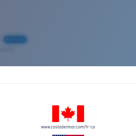
s
NOUVEAU
etonnés
VEAU
www.costadelmar.com/fr-ca