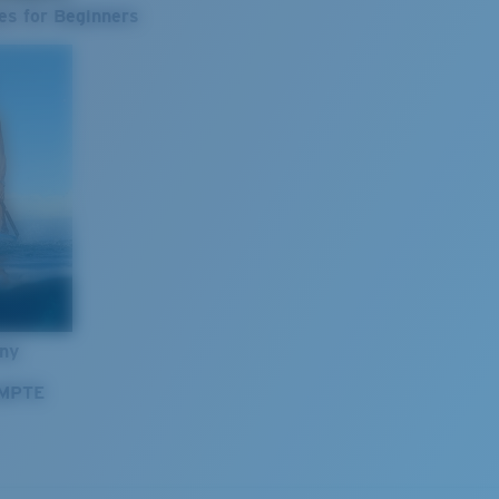
es for Beginners
nny
OMPTE