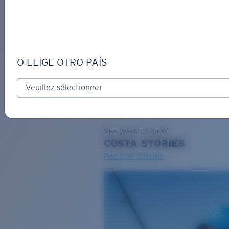
DE
O ELIGE OTRO PAÍS
GRAVURE
Costa Stories
SEE WHAT'S NEW
COSTA
STORIES
Read all articles