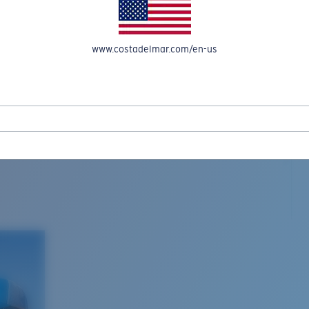
www.costadelmar.com/en-us
L MAR WOVEN
Costa Stories