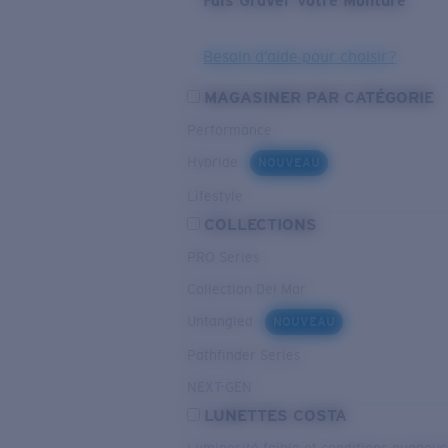
Fais Graver Votre Monture
Besoin d’aide pour choisir?
MAGASINER PAR CATÉGORIE
Performance
Hybride
NOUVEAU
Lifestyle
COLLECTIONS
PRO Series
Collection Del Mar
Untangled
NOUVEAU
Pathfinder Series
NEXT-GEN
LUNETTES COSTA