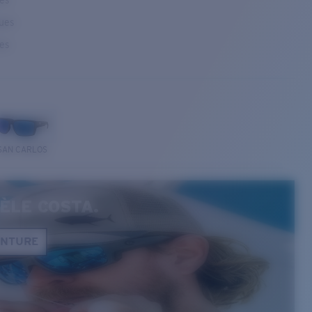
ses
ques
ses
SAN CARLOS
ÈLE COSTA.
ONTURE