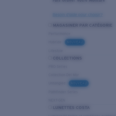
Fais Graver Votre Monture
Besoin d’aide pour choisir?
MAGASINER PAR CATÉGORIE
Performance
Hybride
NOUVEAU
Lifestyle
COLLECTIONS
PRO Series
Collection Del Mar
Untangled
NOUVEAU
Pathfinder Series
NEXT-GEN
LUNETTES COSTA