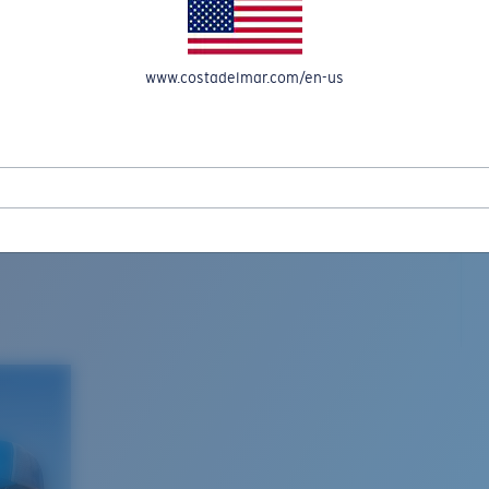
www.costadelmar.com/en-us
L MAR WOVEN
Costa Stories