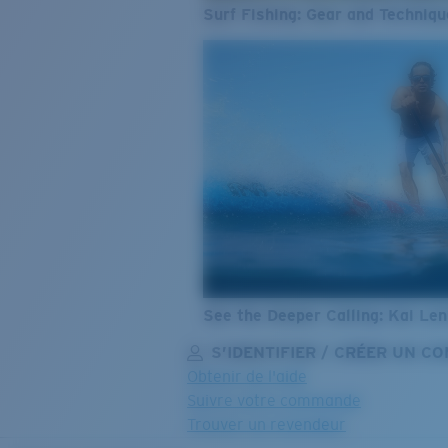
Surf Fishing: Gear and Techniqu
See the Deeper Calling: Kai Le
S’IDENTIFIER / CRÉER UN C
Obtenir de l'aide
Suivre votre commande
Trouver un revendeur