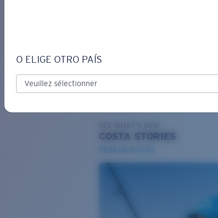
DE
O ELIGE OTRO PAÍS
GRAVURE
Costa Stories
SEE WHAT'S NEW
COSTA
STORIES
Read all articles