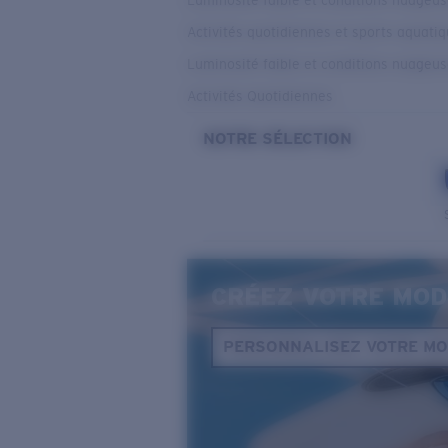
Luminosité faible et conditions nuageu
Activités quotidiennes et sports aquati
Luminosité faible et conditions nuageu
Activités Quotidiennes
NOTRE SÉLECTION
CRÉEZ VOTRE MOD
PERSONNALISEZ VOTRE M