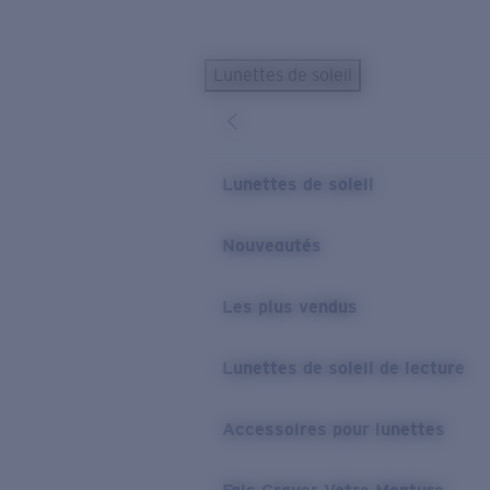
Skip to main content
Lunettes de soleil
LES PLUS RECHERCHÉS
Lunettes de soleil personnalisées
Nouveau
Meilleures ventes de lunettes de soleil
Lunettes de soleil
Nouveaux modèles solaires
LIENS UTILES
Nouveautés
Verres de rechange
Les plus vendus
Garantie et Réparations
Lunettes correctrices
Lunettes de soleil de lecture
Accessoires pour lunettes