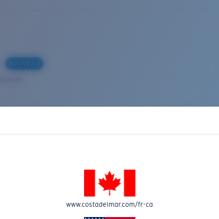
s
NOUVEAU
etonnés
VEAU
www.costadelmar.com/fr-ca