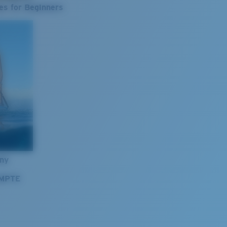
es for Beginners
nny
OMPTE