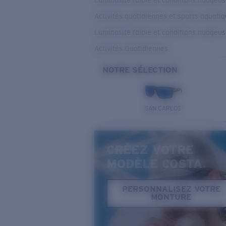
Luminosité faible et conditions nuageu
Activités quotidiennes et sports aquati
Luminosité faible et conditions nuageu
Activités Quotidiennes
NOTRE SÉLECTION
SAN CARLOS
CRÉEZ VOTRE
MODÈLE COSTA.
PERSONNALISEZ VOTRE
MONTURE