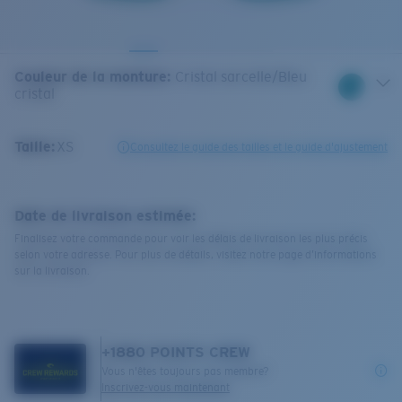
Couleur de la monture
:
Cristal sarcelle/Bleu
cristal
Taille:
XS
Consultez le guide des tailles et le guide d'ajustement
Date de livraison estimée:
Finalisez votre commande pour voir les délais de livraison les plus précis
selon votre adresse. Pour plus de détails, visitez notre page d’informations
sur la livraison.
+
1880
POINTS CREW
Vous n'êtes toujours pas membre?
Inscrivez-vous maintenant