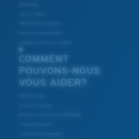
Nouveautés
Les deux dernières chevilles?
Les plus vendus
Vous cherchez peut-être une monture de
grande
Vêtements et accessoires
taille.
Fais Graver Votre Monture
Lunettes de soleil pour la pêche
COMMENT
POUVONS-NOUS
VOUS AIDER?
Obtenir de l'aide
Suivi de commande
Annuler ou retourner une commande
Livraison et retours
Localisateur de revendeur