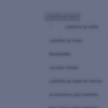
Skip to main content
Lunettes de soleil
LES PLUS RECHERCHÉS
Lunettes de soleil
Lunettes de soleil personnalisées
Nouveau
Meilleures ventes de lunettes de soleil
Lunettes de soleil
Nouveaux modèles solaires
LIENS UTILES
Nouveautés
Verres de rechange
Les plus vendus
Garantie et Réparations
Lunettes correctrices
Lunettes de soleil de lecture
Accessoires pour lunettes