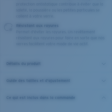
protection antistatique contribue à éviter que la
saleté, la poussière ou les petites particules se
collent à votre verre.
Résistant aux rayures
Permet d'éviter les rayures. Un revêtement
résistant aux rayures pour faire en sorte que nos
verres facilitent votre mode de vie actif.
Détails du produit
Guide des tailles et d'ajustement
Pensée pour ceux qui sont toujours en mouvement,
notre collection Ocean Ridge propose des montures de
sport légères et bien ajustées, fabriquées en Bio-
Ce qui est inclus dans la commande
Resin™. Ce matériau de nylon est résistant et permet
aux montures de conserver leur forme par temps
chaud comme par temps froid. En outre, notre