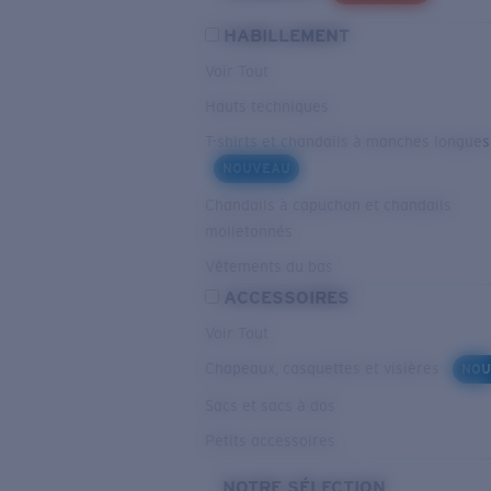
HABILLEMENT
Voir Tout
Hauts techniques
T-shirts et chandails à manches longues
NOUVEAU
Chandails à capuchon et chandails
molletonnés
Vêtements du bas
ACCESSOIRES
Voir Tout
Chapeaux, casquettes et visières
NOU
Sacs et sacs à dos
Petits accessoires
NOTRE SÉLECTION