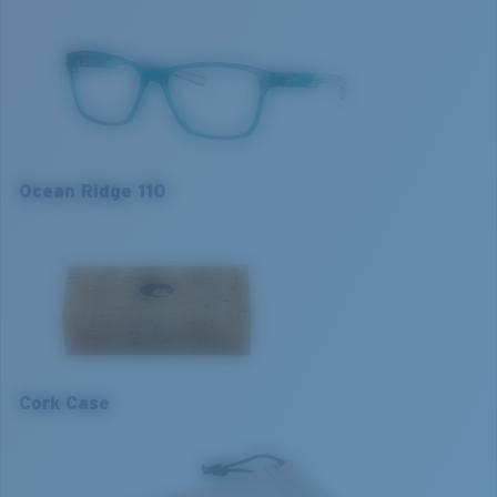
technologie de « trifusion » permet de proposer des
combinaisons de couleurs inédites.
Principales caractéristiques:
- Pensées pour ceux qui sont toujours en mouvement
- Légères et confortables
- Montures durables qui ne se déforment pas
Ocean Ridge 110
Nom du modèle:
Ocean Ridge 110
Article n°.:
06S8005 80050853
Couleur de la monture:
Cristal sarcelle/Bleu cristal
XS
Taille de la monture:
Étroit
Taille:
XS
1. Largeur monture:
124 mm
Courbure de base:
Base 4
2. Largeur pont:
16 mm
Cork Case
3. Largeur verres:
53 mm
4. Hauteur verres:
38 mm