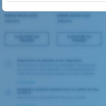
que vous recherchez.
BIMINI ROAD 600
BIMINI ROAD 620
256,00 $
256,00 $
AJOUTER AU
AJOUTER AU
PANIER
PANIER
Dispositions de garantie et de réparation
S
M
Nos dispositions de garantie et de réparation avant-gardistes
vous guident lors de la réparation ou le remplacement de vos
Jusqu’au bout?
Costa pour que vous puissiez retourner sur l'eau rapidement.
Vous cherchez peut-être une monture de
petite
ou de
En savoir plus
taille
moyenne
.
Expédition standard gratuite pour les achats de plus
de 200 $
Recevez votre ou vos articles en 3 à 5 jours ouvrables.
En savoir plus