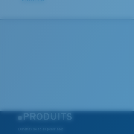
M
L
Chevilles du milieu?
Vous cherchez peut-être une monture de taille
moyenne
ou
grande
.
PRODUITS
Lunettes de soleil polarisées
XL