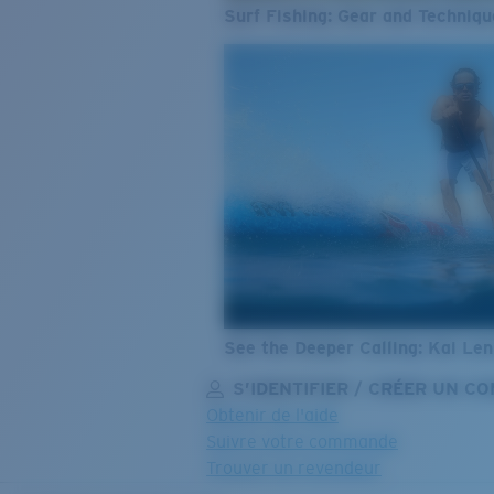
Surf Fishing: Gear and Techniqu
See the Deeper Calling: Kai Le
S’IDENTIFIER / CRÉER UN C
Obtenir de l'aide
Suivre votre commande
Trouver un revendeur