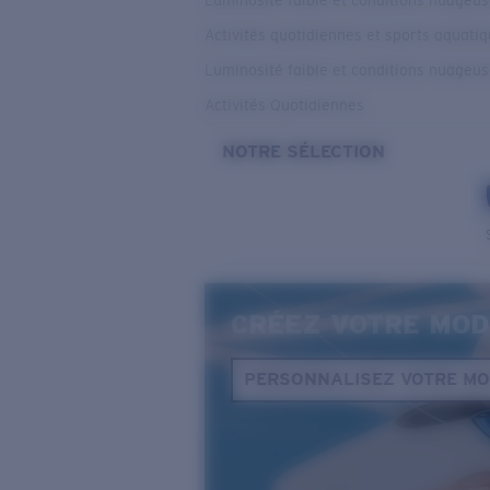
Luminosité faible et conditions nuageu
Activités quotidiennes et sports aquati
Luminosité faible et conditions nuageu
Activités Quotidiennes
NOTRE SÉLECTION
CRÉEZ VOTRE MOD
PERSONNALISEZ VOTRE M