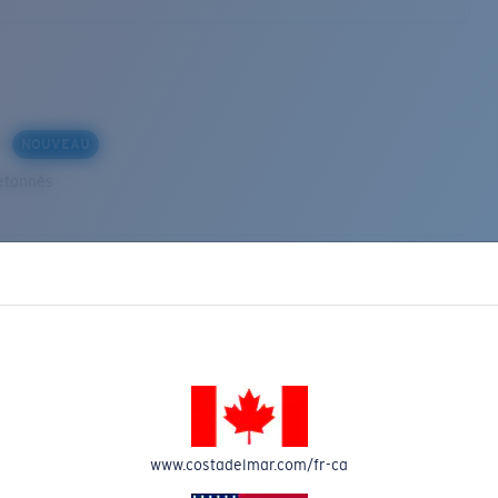
s
NOUVEAU
etonnés
VEAU
www.costadelmar.com/fr-ca