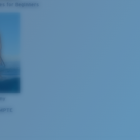
es for Beginners
nny
OMPTE