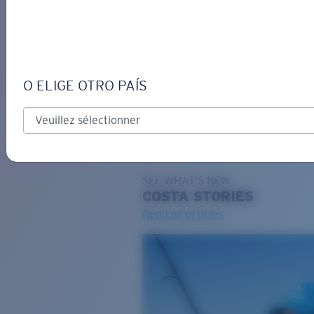
DE
O ELIGE OTRO PAÍS
GRAVURE
Costa Stories
SEE WHAT'S NEW
COSTA
STORIES
Read all articles