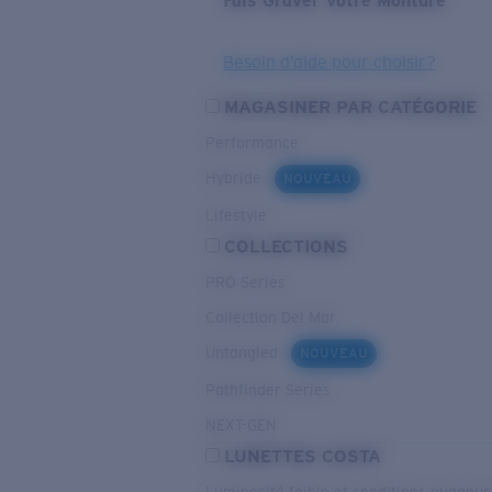
Fais Graver Votre Monture
Besoin d’aide pour choisir?
MAGASINER PAR CATÉGORIE
Performance
Hybride
NOUVEAU
Lifestyle
COLLECTIONS
PRO Series
Collection Del Mar
Untangled
NOUVEAU
Pathfinder Series
NEXT-GEN
LUNETTES COSTA