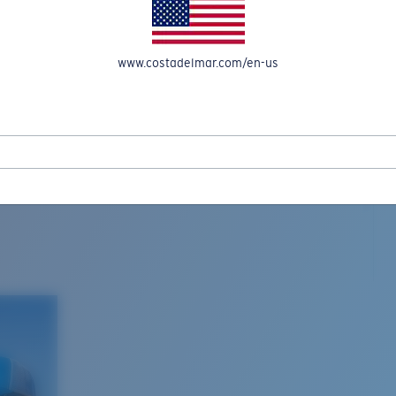
www.costadelmar.com/en-us
L MAR WOVEN
Costa Stories