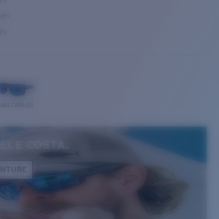
ses
ques
ses
SAN CARLOS
ÈLE COSTA.
ONTURE