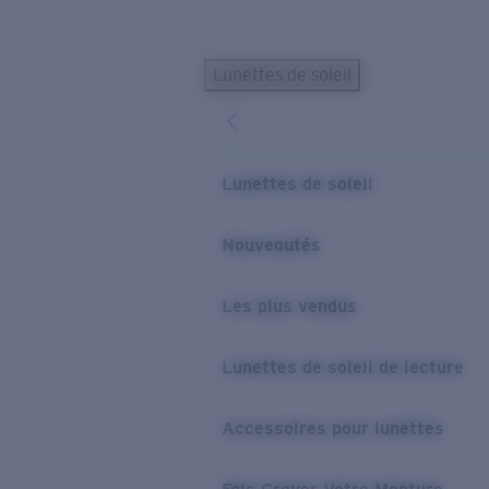
Skip to main content
Lunettes de soleil
LES PLUS RECHERCHÉS
Lunettes de soleil personnalisées
Nouveau
Meilleures ventes de lunettes de soleil
Lunettes de soleil
Nouveaux modèles solaires
LIENS UTILES
Nouveautés
Verres de rechange
Les plus vendus
Garantie et Réparations
Lunettes correctrices
Lunettes de soleil de lecture
Accessoires pour lunettes