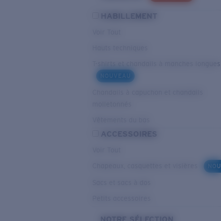
HABILLEMENT
Voir Tout
Hauts techniques
T-shirts et chandails à manches longues
NOUVEAU
Chandails à capuchon et chandails
molletonnés
Vêtements du bas
ACCESSOIRES
Voir Tout
Chapeaux, casquettes et visières
NOU
Sacs et sacs à dos
Petits accessoires
NOTRE SÉLECTION