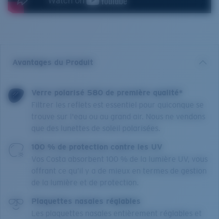
Avantages du Produit
Verre polarisé 580 de première qualité*
Filtrer les reflets est essentiel pour quiconque se
trouve sur l'eau ou au grand air. Nous ne vendons
que des lunettes de soleil polarisées.
100 % de protection contre les UV
Vos Costa absorbent 100 % de la lumière UV, vous
offrant ce qu’il y a de mieux en termes de gestion
de la lumière et de protection.
Plaquettes nasales réglables
Les plaquettes nasales entièrement réglables et