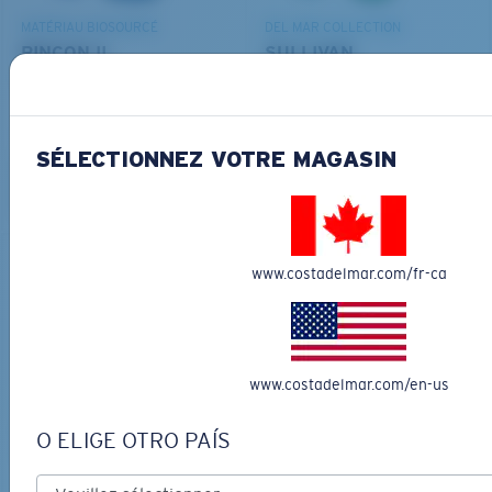
MATÉRIAU BIOSOURCÉ
DEL MAR COLLECTION
RINCON II
SULLIVAN
276,00 $
336,00 $
LES PLUS RECHERCHÉES
GRAVURE DISPONIBLE
SÉLECTIONNEZ VOTRE MAGASIN
AJOUTER AU
AJOUTER AU
PANIER
PANIER
S
M
www.costadelmar.com/fr-ca
Jusqu’au bout?
Vous cherchez peut-être une monture de
petite
ou de
taille
moyenne
.
www.costadelmar.com/en-us
DEL MAR COLLECTION
DEL MAR COLLECTION
SHIPWRECKS
GRAVELS
O ELIGE OTRO PAÍS
316,00 $
316,00 $