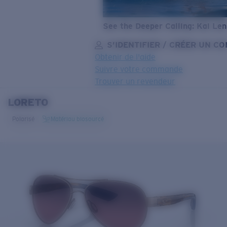
See the Deeper Calling: Kai Le
S’IDENTIFIER / CRÉER UN C
Obtenir de l'aide
Suivre votre commande
Trouver un revendeur
LORETO
OBJECTIF MIS À JOUR
AJOUTÉ AU PANIER!
Polarisé
Matériau biosourcé
Prix :
Gratuit
Quantité:
Prix :
Gratuit
Quantité: