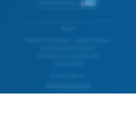
Canada (Français)
WebID #
Politique De Confidentialité
Conditions Générales
Conditions Generales D’utilisation
Déclaration sur l'accessibilité du Web
Choix de publicité
© Costa Del Mar, Inc.
AUTRES SITES DU GROUPE