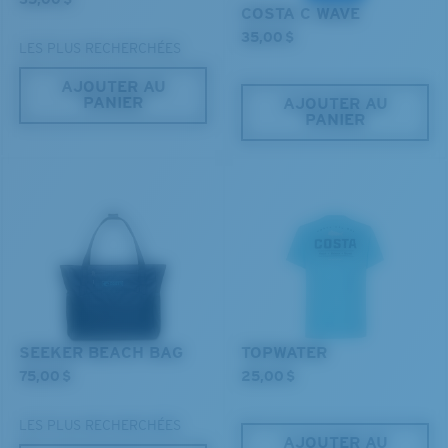
COSTA C WAVE
Vous cherchez peut-être une monture de
grande
35,00 $
taille.
LES PLUS RECHERCHÉES
AJOUTER AU
PANIER
AJOUTER AU
PANIER
SEEKER BEACH BAG
TOPWATER
75,00 $
25,00 $
LES PLUS RECHERCHÉES
AJOUTER AU