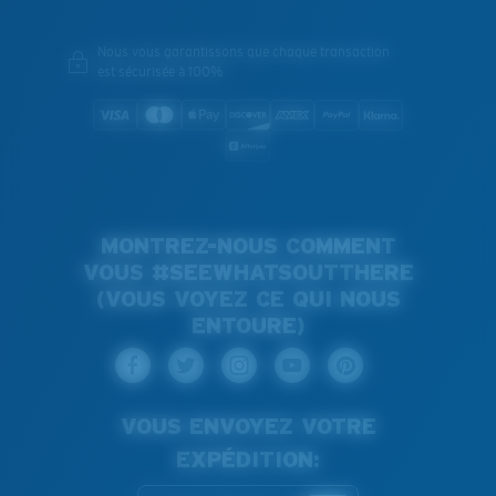
Nous vous garantissons que chaque transaction
est sécurisée à 100%
MONTREZ-NOUS COMMENT
VOUS #SEEWHATSOUTTHERE
(VOUS VOYEZ CE QUI NOUS
ENTOURE)
VOUS ENVOYEZ VOTRE
EXPÉDITION: