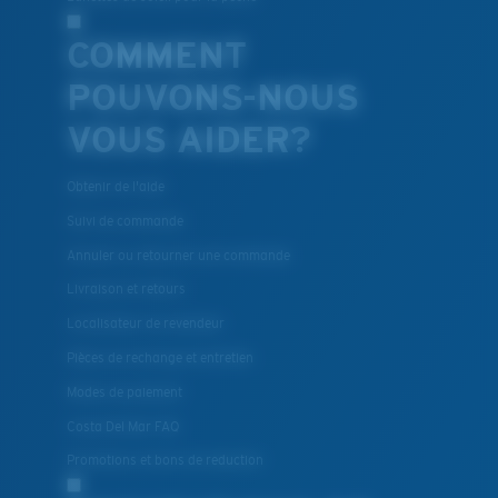
COMMENT
POUVONS-NOUS
VOUS AIDER?
Obtenir de l'aide
Suivi de commande
Annuler ou retourner une commande
Livraison et retours
Localisateur de revendeur
Pièces de rechange et entretien
Modes de paiement
Costa Del Mar FAQ
Promotions et bons de reduction