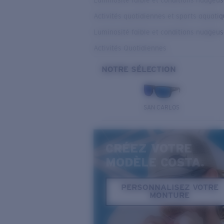
Luminosité faible et conditions nuageu
Activités quotidiennes et sports aquati
Luminosité faible et conditions nuageu
Activités Quotidiennes
NOTRE SÉLECTION
SAN CARLOS
CRÉEZ VOTRE
MODÈLE COSTA.
PERSONNALISEZ VOTRE
MONTURE