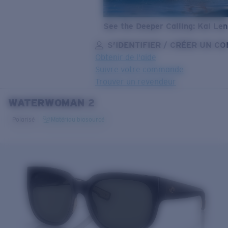
See the Deeper Calling: Kai Le
S’IDENTIFIER / CRÉER UN C
Obtenir de l'aide
Suivre votre commande
Trouver un revendeur
WATERWOMAN 2
OBJECTIF MIS À JOUR
AJOUTÉ AU PANIER!
Polarisé
Matériau biosourcé
Prix :
Gratuit
Quantité:
Prix :
Gratuit
Quantité: