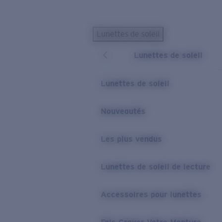
Skip to main content
Lunettes de soleil
LES PLUS RECHERCHÉS
Lunettes de soleil
Lunettes de soleil personnalisées
Nouveau
Meilleures ventes de lunettes de soleil
Lunettes de soleil
Nouveaux modèles solaires
LIENS UTILES
Nouveautés
Verres de rechange
Les plus vendus
Garantie et Réparations
Lunettes correctrices
Lunettes de soleil de lecture
Accessoires pour lunettes