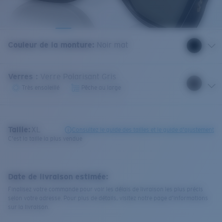
Couleur de la monture
:
Noir mat
Verres
:
Verre Polarisant Gris
Très ensoleillé
Pêche au large
Taille:
XL
Consultez le guide des tailles et le guide d'ajustement
C'est la taille la plus vendue
Date de livraison estimée:
Finalisez votre commande pour voir les délais de livraison les plus précis
selon votre adresse. Pour plus de détails, visitez notre page d’informations
sur la livraison.