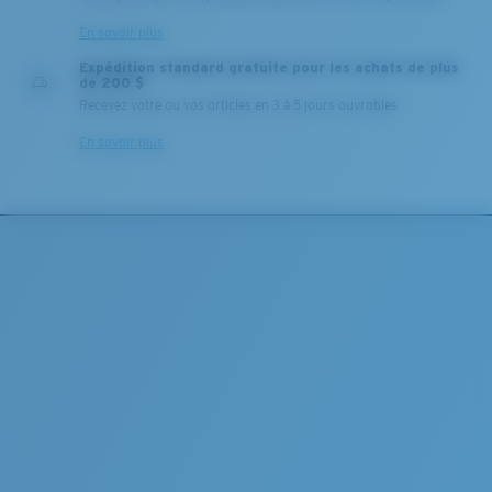
En savoir plus
Expédition standard gratuite pour les achats de plus
de 200 $
Recevez votre ou vos articles en 3 à 5 jours ouvrables.
En savoir plus