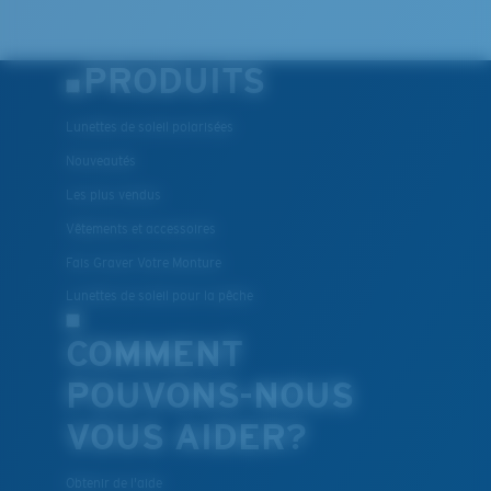
PRODUITS
Lunettes de soleil polarisées
Nouveautés
Les plus vendus
Vêtements et accessoires
Fais Graver Votre Monture
Lunettes de soleil pour la pêche
COMMENT
POUVONS-NOUS
VOUS AIDER?
Obtenir de l'aide