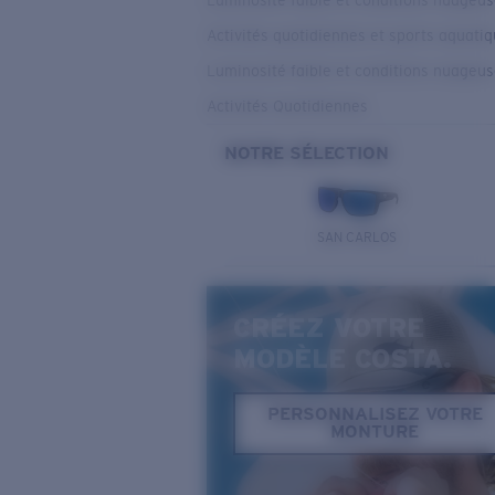
Luminosité faible et conditions nuageu
Activités quotidiennes et sports aquati
Luminosité faible et conditions nuageu
Activités Quotidiennes
NOTRE SÉLECTION
SAN CARLOS
CRÉEZ VOTRE
MODÈLE COSTA.
PERSONNALISEZ VOTRE
MONTURE