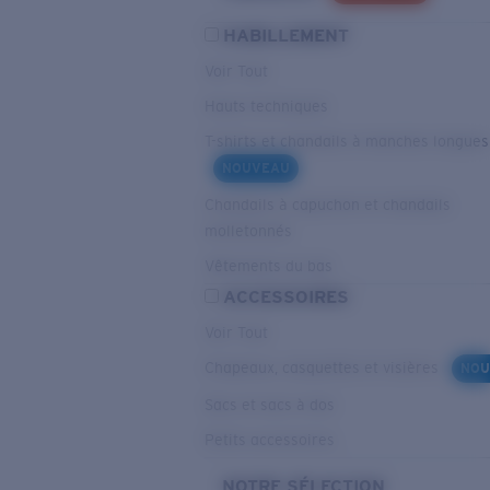
HABILLEMENT
Voir Tout
Hauts techniques
T-shirts et chandails à manches longues
NOUVEAU
Chandails à capuchon et chandails
molletonnés
Vêtements du bas
ACCESSOIRES
Voir Tout
Chapeaux, casquettes et visières
NOU
Sacs et sacs à dos
Petits accessoires
NOTRE SÉLECTION