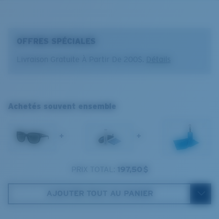
®
LIAISON COVALENTE C-WALL
COUCHE DE VERRE
OFFRES SPÉCIALES
MIROIR ENCAPSULÉ
POLARIZED FILM
Livraison Gratuite À Partir De 200$.
Détails
FILM POLARISANT
®
LIAISON COVALENTE C-WALL
Achetés souvent ensemble
Large
Ajustement Large
+
+
Un grand verre frontal conçu pour s'adapter aux
personnes ayant une tête large.
PRIX TOTAL:
197,50 $
AJOUTER TOUT AU PANIER
Clarté supérieure et résistance aux rayures