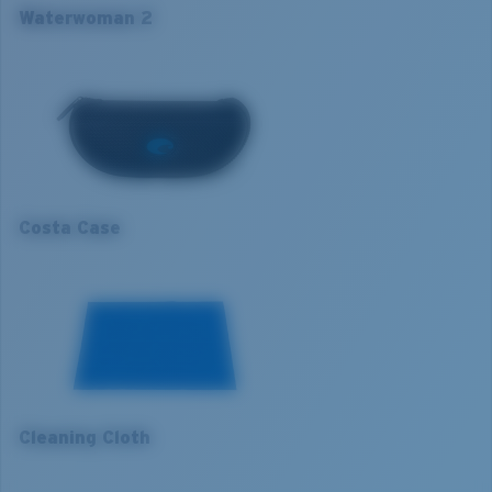
Taille:
XL
L’absorption de la lumière bleue à haute énergie
Waterwoman 2
Nosepad adjustable:
Non
visible (HEV) nocive
XL
Courbure de base:
Base 6
Renfort du rouge, du bleu et du vert
Catégorie de verres:
3P
Elle filtre la lumière jaune intense
1. Largeur monture:
137 mm
2. Largeur pont:
18 mm
Verre Polarisé 580®
3. Largeur verres:
57.5 mm
Costa Case
4. Hauteur verres:
47.4 mm
580® lightwave glass
5. Longueur branches:
132 mm
Cleaning Cloth