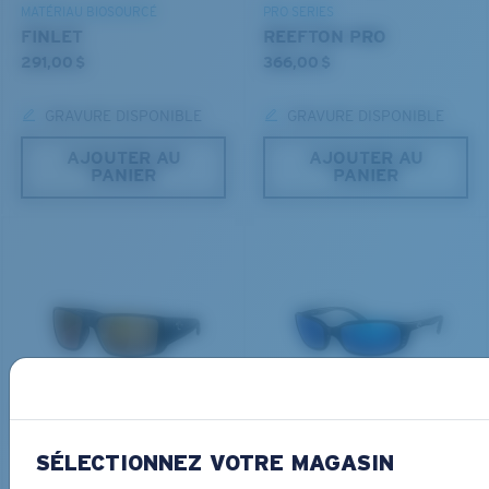
MATÉRIAU BIOSOURCÉ
PRO SERIES
Courbure de base 8 décentrée - Protection
FINLET
REEFTON PRO
maximale
291,00 $
366,00 $
Montures présentant une couverture maximale et
dont la forme enveloppante limite l'infiltration de la
GRAVURE DISPONIBLE
GRAVURE DISPONIBLE
lumière.
AJOUTER AU
AJOUTER AU
PANIER
PANIER
®
LIAISON COVALENTE C-WALL
Vous avez oublié votre règle?
COUCHE DE VERRE
Utilisez ce guide pratique pour évaluer l’ajustement
MIROIR ENCAPSULÉ
que vous recherchez.
POLARIZED FILM
FILM POLARISANT
®
LIAISON COVALENTE C-WALL
PRO SERIES
MATÉRIAU BIOSOURCÉ
BLACKFIN PRO
BRINE
366,00 $
336,00 $
SÉLECTIONNEZ VOTRE MAGASIN