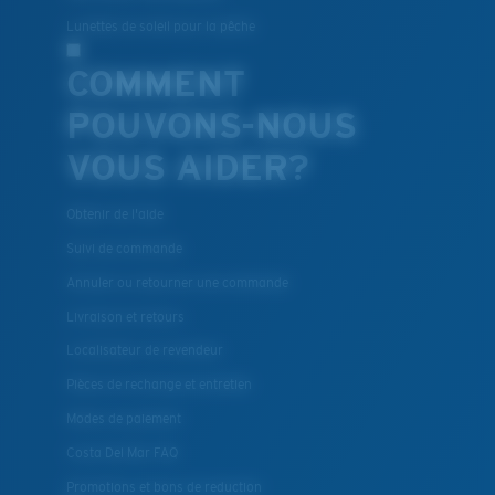
Lunettes de soleil pour la pêche
COMMENT
POUVONS-NOUS
VOUS AIDER?
Obtenir de l'aide
Suivi de commande
Annuler ou retourner une commande
Livraison et retours
Localisateur de revendeur
Pièces de rechange et entretien
Modes de paiement
Costa Del Mar FAQ
Promotions et bons de reduction