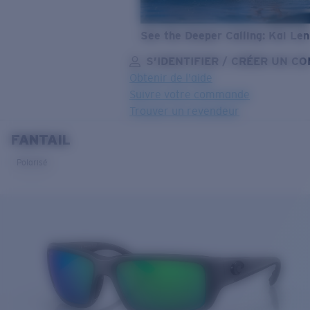
See the Deeper Calling: Kai Le
S’IDENTIFIER / CRÉER UN C
Obtenir de l'aide
Suivre votre commande
Trouver un revendeur
FANTAIL
OBJECTIF MIS À JOUR
AJOUTÉ AU PANIER!
Polarisé
Prix :
Gratuit
Quantité:
Prix :
Gratuit
Quantité: