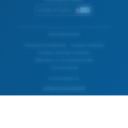
Canada (Français)
WebID #
802704155
Politique De Confidentialité
Conditions Générales
Conditions Generales D’utilisation
Déclaration sur l'accessibilité du Web
Choix de publicité
© Costa Del Mar, Inc.
AUTRES SITES DU GROUPE