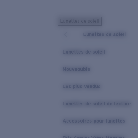
Skip to main content
Lunettes de soleil
LES PLUS RECHERCHÉS
Lunettes de soleil
Lunettes de soleil personnalisées
Nouveau
Meilleures ventes de lunettes de soleil
Lunettes de soleil
Nouveaux modèles solaires
LIENS UTILES
Nouveautés
Verres de rechange
Les plus vendus
Garantie et Réparations
Lunettes correctrices
Lunettes de soleil de lecture
Accessoires pour lunettes