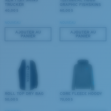
Vous cherchez peut-être une monture de taille
580® lightwave Polycarbonate
TRUCKER
GRAPHIC FISHSKINS
moyenne
ou
grande
.
40,00 $
60,00 $
NOUVEAU
NOUVEAU
AJOUTER AU
AJOUTER AU
PANIER
PANIER
®
XL
LIAISON COVALENTE C-WALL
MIROIR (EN OPTION)
Les deux dernières chevilles?
VERRES EN POLYCARBONATE
Vous cherchez peut-être une monture de
grande
FILM POLARISANT
taille.
VERRES EN POLYCARBONATE
®
LIAISON COVALENTE C-WALL
ROLL TOP DRY BAG
CORE FLEECE HOODY
50,00 $
70,00 $