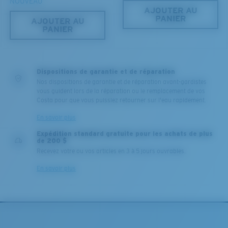
NOUVEAU
AJOUTER AU
PANIER
AJOUTER AU
PANIER
Dispositions de garantie et de réparation
Nos dispositions de garantie et de réparation avant-gardistes
vous guident lors de la réparation ou le remplacement de vos
Léger et résistant aux chocs
Costa pour que vous puissiez retourner sur l'eau rapidement.
Le polycarbonate sont les matériaux les plus légers
En savoir plus
et robustes qui soient pour le choix des verres
Expédition standard gratuite pour les achats de plus
®
C-WALL
est une liaison covalente anti-rayures
de 200 $
Recevez votre ou vos articles en 3 à 5 jours ouvrables.
En savoir plus
BREVET U.S. N° 7.506.977