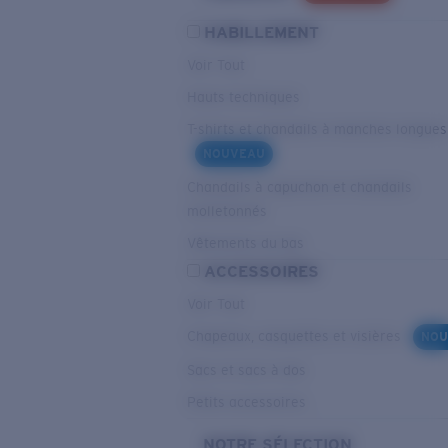
HABILLEMENT
Voir Tout
Hauts techniques
T-shirts et chandails à manches longues
NOUVEAU
Chandails à capuchon et chandails
molletonnés
Vêtements du bas
ACCESSOIRES
Voir Tout
Chapeaux, casquettes et visières
NOU
Sacs et sacs à dos
Petits accessoires
NOTRE SÉLECTION