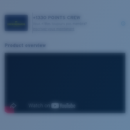
+
1330
POINTS CREW
Vous n'êtes toujours pas membre?
Inscrivez-vous maintenant
Product overview