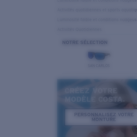
Luminosité faible et conditions nuageu
Activités quotidiennes et sports aquati
Luminosité faible et conditions nuageu
Activités Quotidiennes
NOTRE SÉLECTION
SAN CARLOS
CRÉEZ VOTRE
MODÈLE COSTA.
PERSONNALISEZ VOTRE
MONTURE