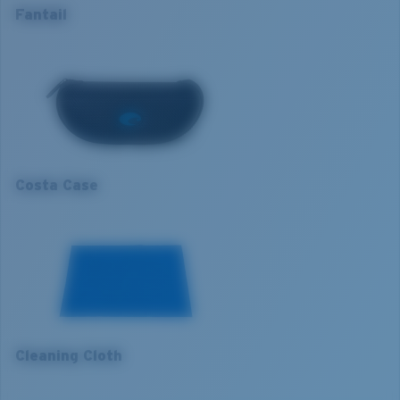
Taille:
M
Fantail
Contraste élevé
Nosepad adjustable:
Non
M
Courbure de base:
Base 8 Decentered
Catégorie de verres:
3P
1. Largeur monture:
131 mm
2. Largeur pont:
14 mm
3. Largeur verres:
59.2 mm
Costa Case
4. Hauteur verres:
38.8 mm
5. Longueur branches:
127 mm
VERRES COSTA 580®
Cleaning Cloth
Mis au point par nos experts du spectre lumineux, les
verres Costa 580 permettent d’améliorer les couleurs