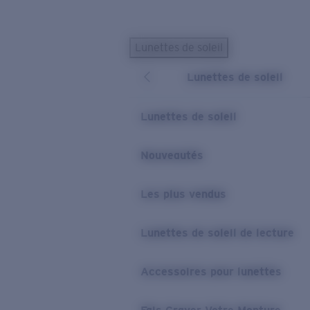
Skip to main content
Lunettes de soleil
LES PLUS RECHERCHÉS
Lunettes de soleil
Lunettes de soleil personnalisées
Nouveau
Meilleures ventes de lunettes de soleil
Lunettes de soleil
Nouveaux modèles solaires
LIENS UTILES
Nouveautés
Verres de rechange
Les plus vendus
Garantie et Réparations
Lunettes correctrices
Lunettes de soleil de lecture
Accessoires pour lunettes