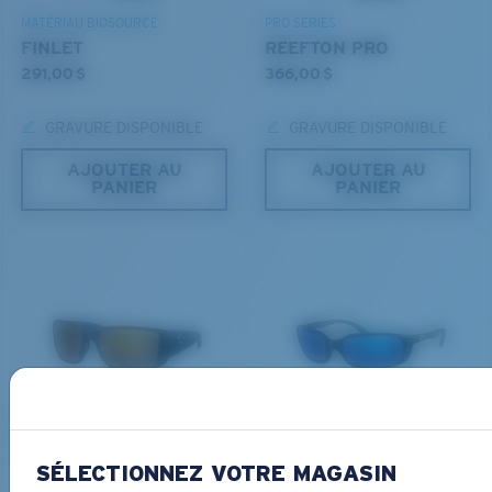
MATÉRIAU BIOSOURCÉ
PRO SERIES
Courbure de base 8 décentrée - Protection
FINLET
REEFTON PRO
maximale
291,00 $
366,00 $
Montures présentant une couverture maximale et
dont la forme enveloppante limite l'infiltration de la
GRAVURE DISPONIBLE
GRAVURE DISPONIBLE
lumière.
AJOUTER AU
AJOUTER AU
PANIER
PANIER
Vous avez oublié votre règle?
®
LIAISON COVALENTE C-WALL
Utilisez ce guide pratique pour évaluer l’ajustement
COUCHE DE VERRE
que vous recherchez.
MIROIR ENCAPSULÉ
POLARIZED FILM
FILM POLARISANT
®
LIAISON COVALENTE C-WALL
PRO SERIES
MATÉRIAU BIOSOURCÉ
BLACKFIN PRO
BRINE
366,00 $
336,00 $
SÉLECTIONNEZ VOTRE MAGASIN