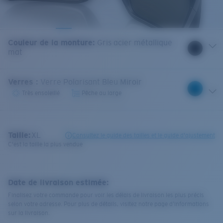
Couleur de la monture
:
Gris acier métallique
mat
Verres
:
Verre Polarisant Bleu Miroir
Très ensoleillé
Pêche au large
Taille:
XL
Consultez le guide des tailles et le guide d'ajustement
C'est la taille la plus vendue
Date de livraison estimée:
Finalisez votre commande pour voir les délais de livraison les plus précis
selon votre adresse. Pour plus de détails, visitez notre page d’informations
sur la livraison.