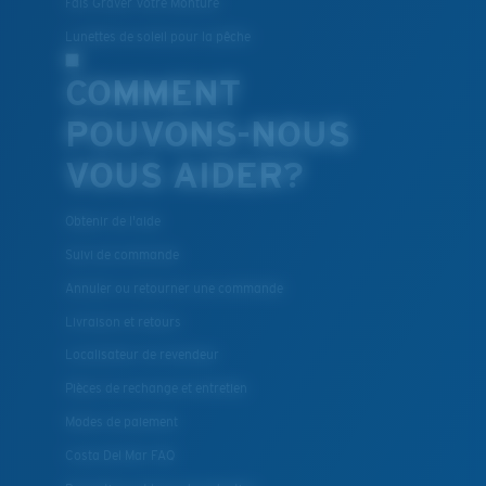
Fais Graver Votre Monture
Lunettes de soleil pour la pêche
COMMENT
POUVONS-NOUS
VOUS AIDER?
Obtenir de l'aide
Suivi de commande
Annuler ou retourner une commande
Livraison et retours
Localisateur de revendeur
Pièces de rechange et entretien
Modes de paiement
Costa Del Mar FAQ