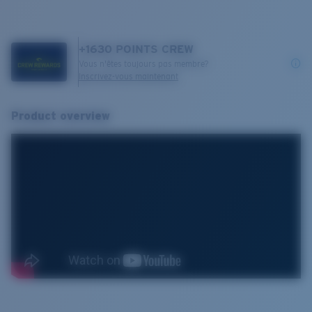
+
1630
POINTS CREW
Vous n'êtes toujours pas membre?
Inscrivez-vous maintenant
Product overview