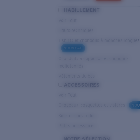
HABILLEMENT
Voir Tout
Hauts techniques
T-shirts et chandails à manches longues
NOUVEAU
Chandails à capuchon et chandails
molletonnés
Vêtements du bas
ACCESSOIRES
Voir Tout
Chapeaux, casquettes et visières
NOU
Sacs et sacs à dos
Petits accessoires
NOTRE SÉLECTION