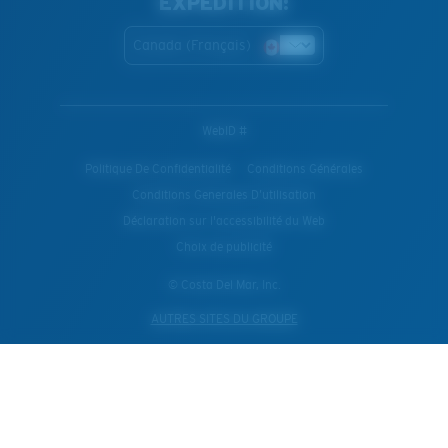
EXPÉDITION:
Canada (Français)
WebID #
Politique De Confidentialité
Conditions Générales
Conditions Generales D’utilisation
Déclaration sur l'accessibilité du Web
Choix de publicité
© Costa Del Mar, Inc.
AUTRES SITES DU GROUPE