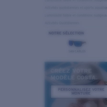
Luminosité faible et conditions nuageu
Activités quotidiennes et sports aquati
Luminosité faible et conditions nuageu
Activités Quotidiennes
NOTRE SÉLECTION
SAN CARLOS
CRÉEZ VOTRE
MODÈLE COSTA.
PERSONNALISEZ VOTRE
MONTURE