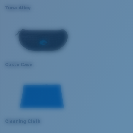
Canotage et pêche en eaux profondes
Taille de la monture:
Normal
Tuna Alley
Forte luminosité en mer
Taille:
XL
Soleil intense
XL
Nosepad adjustable:
Non
Courbure de base:
Base 8 Decentered
1. Largeur monture:
138 mm
Catégorie de verres:
3P
2. Largeur pont:
11 mm
3. Largeur verres:
61.5 mm
Costa Case
4. Hauteur verres:
41.8 mm
5. Longueur branches:
125 mm
Cleaning Cloth
VERRES COSTA 580®