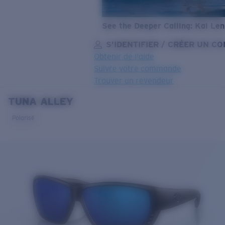
See the Deeper Calling: Kai Le
S’IDENTIFIER / CRÉER UN C
Obtenir de l'aide
Suivre votre commande
Trouver un revendeur
TUNA ALLEY
OBJECTIF MIS À JOUR
AJOUTÉ AU PANIER!
Polarisé
Prix :
Gratuit
Quantité:
Prix :
Gratuit
Quantité: