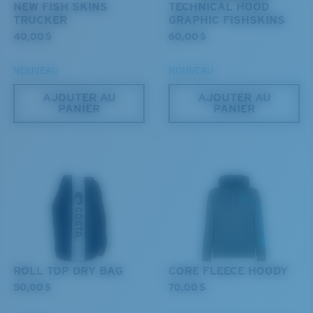
NEW FISH SKINS
TECHNICAL HOOD
Vous cherchez peut-être une monture de taille
TRUCKER
GRAPHIC FISHSKINS
moyenne
ou
grande
.
40,00 $
60,00 $
NOUVEAU
NOUVEAU
AJOUTER AU
AJOUTER AU
PANIER
PANIER
XL
Les deux dernières chevilles?
Vous cherchez peut-être une monture de
grande
taille.
ROLL TOP DRY BAG
CORE FLEECE HOODY
50,00 $
70,00 $