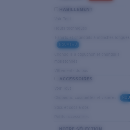
HABILLEMENT
Voir Tout
Hauts techniques
T-shirts et chandails à manches longues
NOUVEAU
Chandails à capuchon et chandails
molletonnés
Vêtements du bas
ACCESSOIRES
Voir Tout
Chapeaux, casquettes et visières
NOU
Sacs et sacs à dos
Petits accessoires
NOTRE SÉLECTION