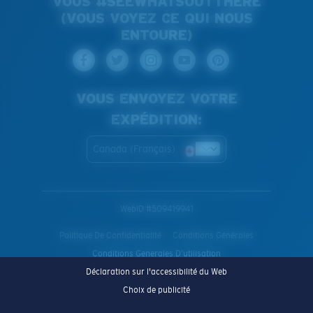
VOUS #SEEWHATSOUTTHERE
(VOUS VOYEZ CE QUI NOUS
ENTOURE)
VOUS ENVOYEZ VOTRE
EXPÉDITION:
Canada (Français)
WebID #
509419941
Politique De Confidentialité
Conditions Générales
Conditions Generales D’utilisation
Déclaration sur l'accessibilité du Web
Choix de publicité