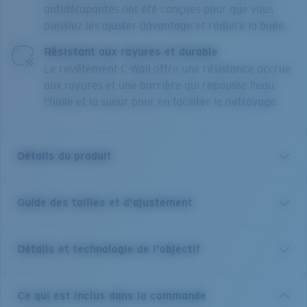
antidérapantes ont été conçues pour que vous
puissiez les ajuster davantage et réduire la buée.
Résistant aux rayures et durable
Le revêtement C-Wall offre une résistance accrue
aux rayures et une barrière qui repousse l'eau,
l'huile et la sueur pour en faciliter le nettoyage.
Détails du produit
Guide des tailles et d'ajustement
L'objectif de Costa a toujours été de rendre les
meilleures innovations accessibles sur l'eau aux quatre
coins du monde. Notre modèle qui porte le nom de
Détails et technologie de l'objectif
notre fondateur, Ray Ferguson, offre un concentré de
ces innovations : un écran sur le haut et les côtés, le
caoutchouc Hydrolite® texturé intégré, des plaquettes
VERRES COSTA 580®
Ce qui est inclus dans la commande
nasales réglables et nos verres polarisants 580® qui