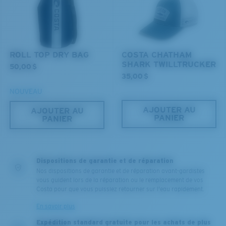
Les deux dernières chevilles?
Vous cherchez peut-être une monture de
grande
taille.
ROLL TOP DRY BAG
COSTA CHATHAM
SHARK TWILLTRUCKER
50,00 $
35,00 $
NOUVEAU
AJOUTER AU
AJOUTER AU
PANIER
PANIER
Dispositions de garantie et de réparation
Nos dispositions de garantie et de réparation avant-gardistes
vous guident lors de la réparation ou le remplacement de vos
Costa pour que vous puissiez retourner sur l'eau rapidement.
En savoir plus
Expédition standard gratuite pour les achats de plus