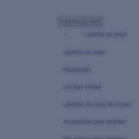
Skip to main content
Lunettes de soleil
LES PLUS RECHERCHÉS
Lunettes de soleil
Lunettes de soleil personnalisées
Nouveau
Meilleures ventes de lunettes de soleil
Lunettes de soleil
Nouveaux modèles solaires
LIENS UTILES
Nouveautés
Verres de rechange
Les plus vendus
Garantie et Réparations
Lunettes correctrices
Lunettes de soleil de lecture
Accessoires pour lunettes