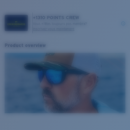
+
1310
POINTS CREW
Vous n'êtes toujours pas membre?
Inscrivez-vous maintenant
Product overview