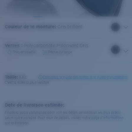
Couleur de la monture
:
Gris brillant
Verres
:
Polycarbonate Polarisant Gris
Très ensoleillé
Pêche au large
Taille:
XXL
Consultez le guide des tailles et le guide d'ajustement
C'est la taille la plus vendue
Date de livraison estimée:
Finalisez votre commande pour voir les délais de livraison les plus précis
selon votre adresse. Pour plus de détails, visitez notre page d’informations
sur la livraison.