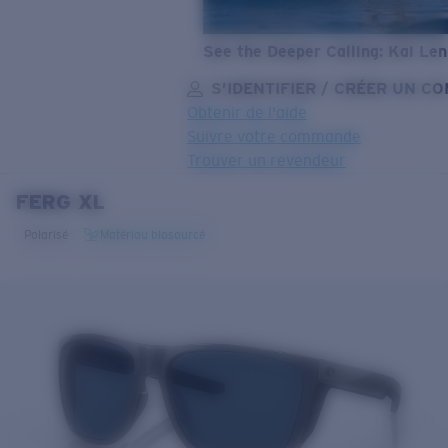
See the Deeper Calling: Kai Le
S’IDENTIFIER / CRÉER UN C
Obtenir de l'aide
Suivre votre commande
Trouver un revendeur
FERG XL
OBJECTIF MIS À JOUR
AJOUTÉ AU PANIER!
Polarisé
Matériau biosourcé
Prix :
Gratuit
Quantité:
Prix :
Gratuit
Quantité: