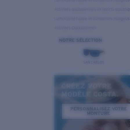
Luminosité faible et conditions nuageu
Activités quotidiennes et sports aquati
Luminosité faible et conditions nuageu
Activités Quotidiennes
NOTRE SÉLECTION
SAN CARLOS
CRÉEZ VOTRE
MODÈLE COSTA.
PERSONNALISEZ VOTRE
MONTURE