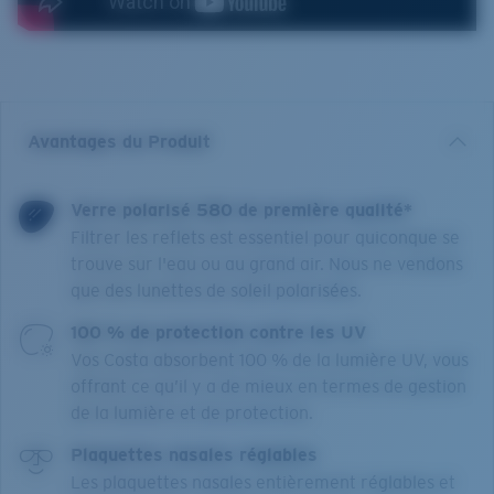
Avantages du Produit
Verre polarisé 580 de première qualité*
Filtrer les reflets est essentiel pour quiconque se
trouve sur l'eau ou au grand air. Nous ne vendons
que des lunettes de soleil polarisées.
100 % de protection contre les UV
Vos Costa absorbent 100 % de la lumière UV, vous
offrant ce qu’il y a de mieux en termes de gestion
de la lumière et de protection.
Plaquettes nasales réglables
Les plaquettes nasales entièrement réglables et