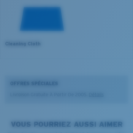
580® lightwave glass
5. Longueur branches:
130 mm
Cleaning Cloth
®
LIAISON COVALENTE C-WALL
COUCHE DE VERRE
OFFRES SPÉCIALES
MIROIR ENCAPSULÉ
POLARIZED FILM
Livraison Gratuite À Partir De 200$.
Détails
FILM POLARISANT
®
LIAISON COVALENTE C-WALL
VOUS POURRIEZ AUSSI AIMER
Large