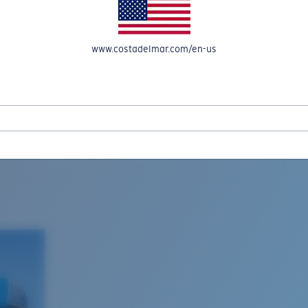
www.costadelmar.com/en-us
L MAR WOVEN
Costa Stories