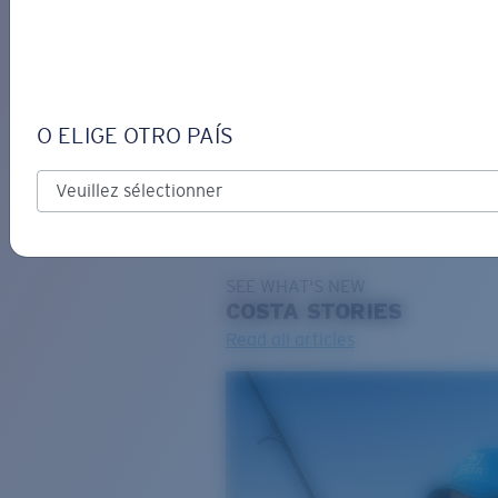
DE
O ELIGE OTRO PAÍS
GRAVURE
Costa Stories
SEE WHAT'S NEW
COSTA
STORIES
Read all articles