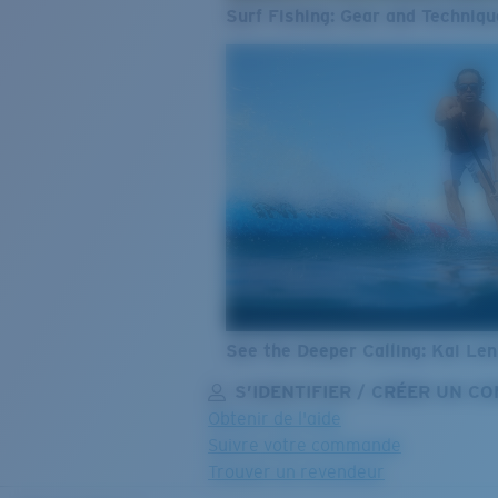
Surf Fishing: Gear and Techniqu
See the Deeper Calling: Kai Le
S’IDENTIFIER / CRÉER UN C
Obtenir de l'aide
Suivre votre commande
Trouver un revendeur