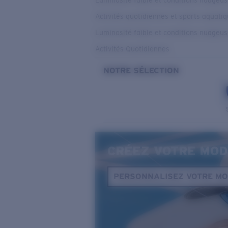
Luminosité faible et conditions nuageu
Activités quotidiennes et sports aquati
Luminosité faible et conditions nuageu
Activités Quotidiennes
NOTRE SÉLECTION
CRÉEZ VOTRE MOD
PERSONNALISEZ VOTRE M