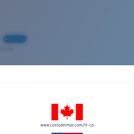
s
NOUVEAU
etonnés
VEAU
www.costadelmar.com/fr-ca