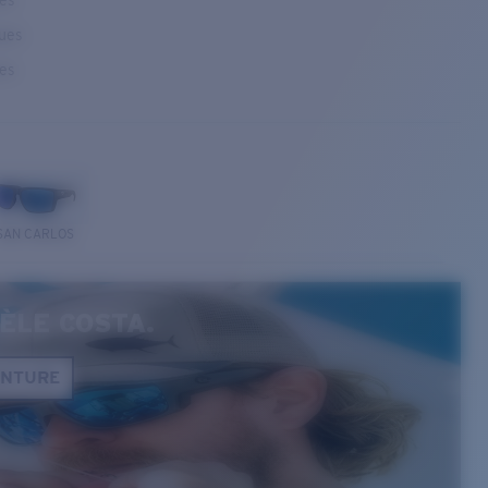
ses
ques
ses
SAN CARLOS
ÈLE COSTA.
ONTURE