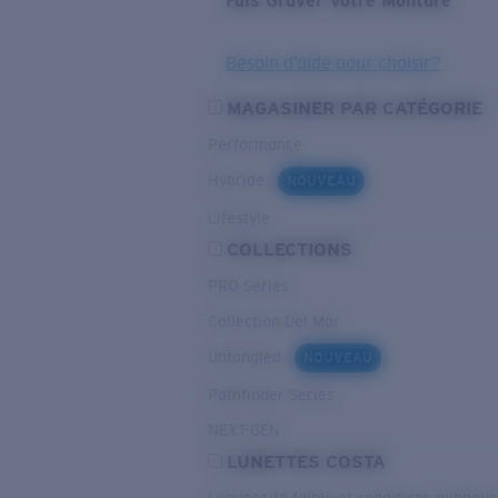
Fais Graver Votre Monture
Besoin d’aide pour choisir?
MAGASINER PAR CATÉGORIE
Performance
Hybride
NOUVEAU
Lifestyle
COLLECTIONS
PRO Series
Collection Del Mar
Untangled
NOUVEAU
Pathfinder Series
NEXT-GEN
LUNETTES COSTA