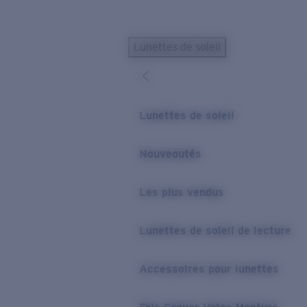
Skip to main content
Lunettes de soleil
LES PLUS RECHERCHÉS
Lunettes de soleil personnalisées
Nouveau
Meilleures ventes de lunettes de soleil
Lunettes de soleil
Nouveaux modèles solaires
LIENS UTILES
Nouveautés
Verres de rechange
Les plus vendus
Garantie et Réparations
Lunettes correctrices
Lunettes de soleil de lecture
Accessoires pour lunettes