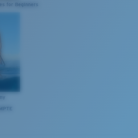
es for Beginners
nny
OMPTE