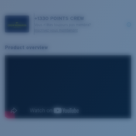
+
1330
POINTS CREW
Vous n'êtes toujours pas membre?
Inscrivez-vous maintenant
Product overview