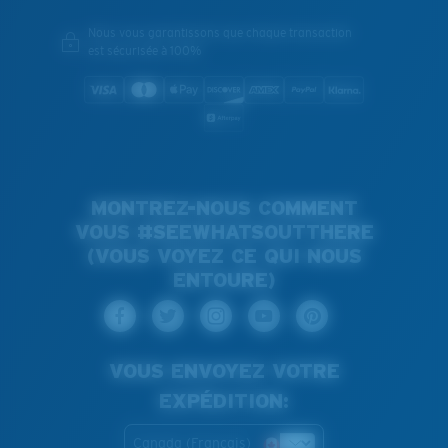
Nous vous garantissons que chaque transaction
est sécurisée à 100%
MONTREZ-NOUS COMMENT
VOUS #SEEWHATSOUTTHERE
(VOUS VOYEZ CE QUI NOUS
ENTOURE)
VOUS ENVOYEZ VOTRE
EXPÉDITION:
Canada (Français)