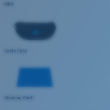
Taille de la monture:
Normal
Inlet
Contraste élevé
Taille:
S
S
Nosepad adjustable:
Non
Courbure de base:
Base 8 Decentered
1. Largeur monture:
127 mm
Catégorie de verres:
3P
2. Largeur pont:
14 mm
3. Largeur verres:
58 mm
Costa Case
4. Hauteur verres:
40.1 mm
5. Longueur branches:
120 mm
VERRES COSTA 580®
Cleaning Cloth
Mis au point par nos experts du spectre lumineux, les
verres Costa 580 permettent d’améliorer les couleurs