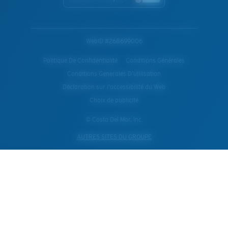
WebID #
268699006
Politique De Confidentialité
Conditions Générales
Conditions Generales D’utilisation
Déclaration sur l'accessibilité du Web
Choix de publicité
© Costa Del Mar, Inc.
AUTRES SITES DU GROUPE