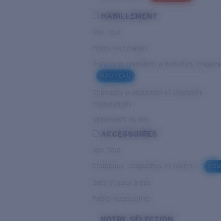
HABILLEMENT
Voir Tout
Hauts techniques
T-shirts et chandails à manches longues
NOUVEAU
Chandails à capuchon et chandails
molletonnés
Vêtements du bas
ACCESSOIRES
Voir Tout
Chapeaux, casquettes et visières
NOU
Sacs et sacs à dos
Petits accessoires
NOTRE SÉLECTION