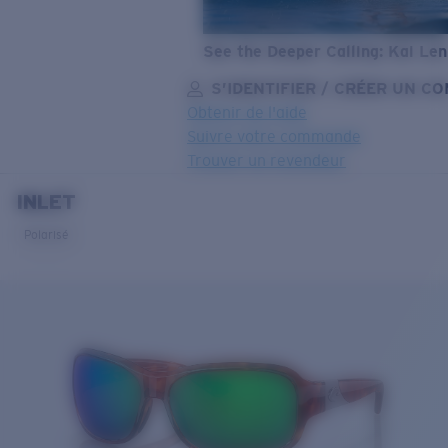
See the Deeper Calling: Kai Le
S’IDENTIFIER / CRÉER UN C
Obtenir de l'aide
Suivre votre commande
Trouver un revendeur
INLET
OBJECTIF MIS À JOUR
AJOUTÉ AU PANIER!
Polarisé
Prix :
Gratuit
Quantité:
Prix :
Gratuit
Quantité: