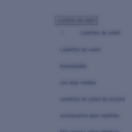
Skip to main content
Lunettes de soleil
LES PLUS RECHERCHÉS
Lunettes de soleil
Lunettes de soleil personnalisées
Nouveau
Meilleures ventes de lunettes de soleil
Lunettes de soleil
Nouveaux modèles solaires
LIENS UTILES
Nouveautés
Verres de rechange
Les plus vendus
Garantie et Réparations
Lunettes correctrices
Lunettes de soleil de lecture
Accessoires pour lunettes