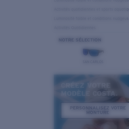
Luminosité faible et conditions nuageu
Activités quotidiennes et sports aquati
Luminosité faible et conditions nuageu
Activités Quotidiennes
NOTRE SÉLECTION
SAN CARLOS
CRÉEZ VOTRE
MODÈLE COSTA.
PERSONNALISEZ VOTRE
MONTURE