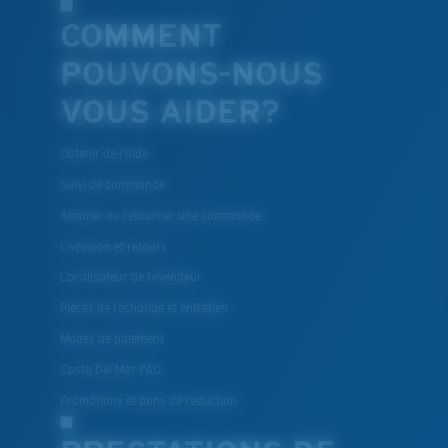
COMMENT
POUVONS-NOUS
VOUS AIDER?
Obtenir de l'aide
Suivi de commande
Annuler ou retourner une commande
Livraison et retours
Localisateur de revendeur
Pièces de rechange et entretien
Modes de paiement
Costa Del Mar FAQ
Promotions et bons de reduction