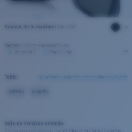
Couleur de la monture
:
Noir mat
Verres
:
Verre Polarisant Gris
Très ensoleillé
Pêche au large
Taille:
Consultez le guide des tailles et le guide d'ajustement
S (57-17)
M (60-17)
Date de livraison estimée:
Finalisez votre commande pour voir les délais de livraison les plus précis