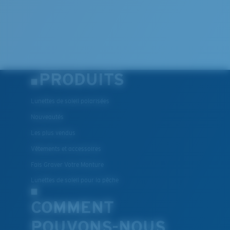
PRODUITS
Lunettes de soleil polarisées
Nouveautés
Les plus vendus
Vêtements et accessoires
Fais Graver Votre Monture
Lunettes de soleil pour la pêche
COMMENT
POUVONS-NOUS