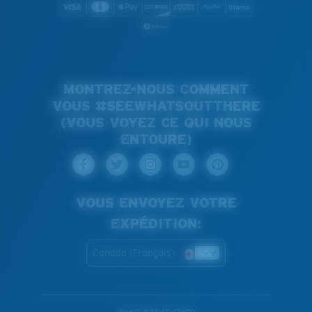
MONTREZ-NOUS COMMENT
VOUS #SEEWHATSOUTTHERE
(VOUS VOYEZ CE QUI NOUS
ENTOURE)
VOUS ENVOYEZ VOTRE
EXPÉDITION:
Canada (Français)