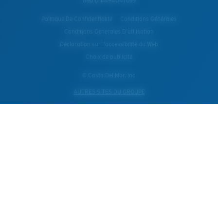
WebID #
494047699
Politique De Confidentialité
Conditions Générales
Conditions Generales D’utilisation
Déclaration sur l'accessibilité du Web
Choix de publicité
© Costa Del Mar, Inc.
AUTRES SITES DU GROUPE