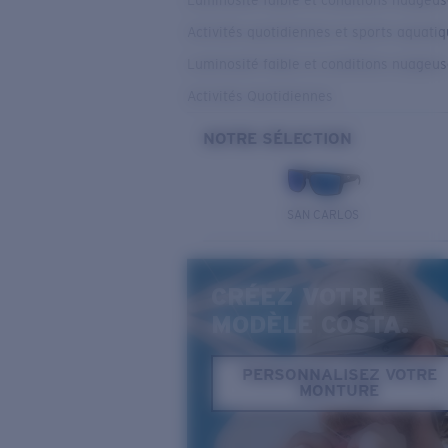
Luminosité faible et conditions nuageu
Activités quotidiennes et sports aquati
Luminosité faible et conditions nuageu
Activités Quotidiennes
NOTRE SÉLECTION
SAN CARLOS
CRÉEZ VOTRE
MODÈLE COSTA.
PERSONNALISEZ VOTRE
MONTURE