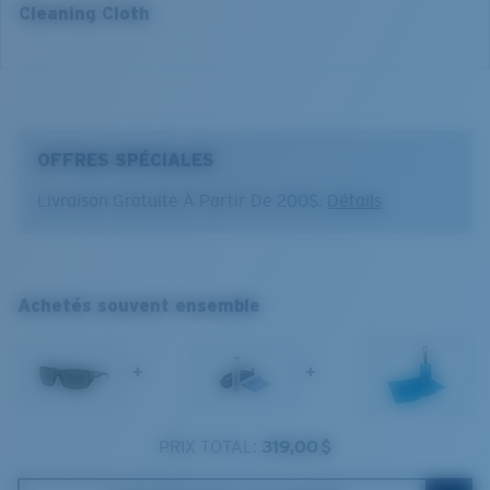
Cleaning Cloth
®
LIAISON COVALENTE C-WALL
COUCHE DE VERRE
OFFRES SPÉCIALES
MIROIR ENCAPSULÉ
POLARIZED FILM
Livraison Gratuite À Partir De 200$.
Détails
FILM POLARISANT
®
LIAISON COVALENTE C-WALL
Achetés souvent ensemble
+
+
Standard
PRIX TOTAL:
319,00 $
Ajustement Standard