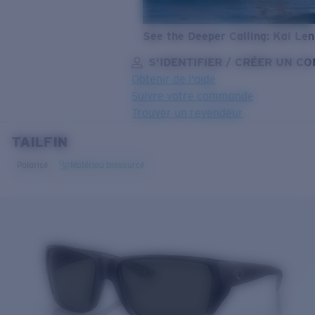
See the Deeper Calling: Kai Le
S’IDENTIFIER / CRÉER UN C
Obtenir de l'aide
Suivre votre commande
Trouver un revendeur
TAILFIN
OBJECTIF MIS À JOUR
AJOUTÉ AU PANIER!
Polarisé
Matériau biosourcé
Prix :
Gratuit
Quantité:
Prix :
Gratuit
Quantité: