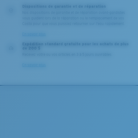
Dispositions de garantie et de réparation
Nos dispositions de garantie et de réparation avant-gardistes
vous guident lors de la réparation ou le remplacement de vos
Costa pour que vous puissiez retourner sur l'eau rapidement.
En savoir plus
Expédition standard gratuite pour les achats de plus
de 200 $
Recevez votre ou vos articles en 3 à 5 jours ouvrables.
En savoir plus