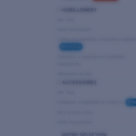
HABILLEMENT
Voir Tout
Hauts techniques
T-shirts et chandails à manches longues
NOUVEAU
Chandails à capuchon et chandails
molletonnés
Vêtements du bas
ACCESSOIRES
Voir Tout
Chapeaux, casquettes et visières
NOU
Sacs et sacs à dos
Petits accessoires
NOTRE SÉLECTION