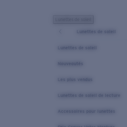
Skip to main content
Lunettes de soleil
LES PLUS RECHERCHÉS
Lunettes de soleil
Lunettes de soleil personnalisées
Nouveau
Meilleures ventes de lunettes de soleil
Lunettes de soleil
Nouveaux modèles solaires
LIENS UTILES
Nouveautés
Verres de rechange
Les plus vendus
Garantie et Réparations
Lunettes correctrices
Lunettes de soleil de lecture
Accessoires pour lunettes