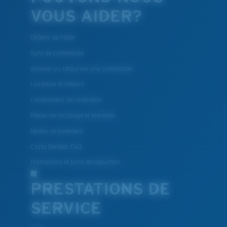
VOUS AIDER?
Obtenir de l'aide
Suivi de commande
Annuler ou retourner une commande
Livraison et retours
Localisateur de revendeur
Pièces de rechange et entretien
Modes de paiement
Costa Del Mar FAQ
Promotions et bons de reduction
PRESTATIONS DE
SERVICE