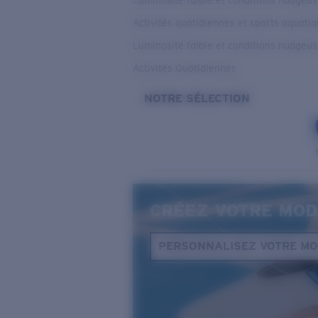
Luminosité faible et conditions nuageu
Activités quotidiennes et sports aquati
Luminosité faible et conditions nuageu
Activités Quotidiennes
NOTRE SÉLECTION
CRÉEZ VOTRE MOD
PERSONNALISEZ VOTRE M