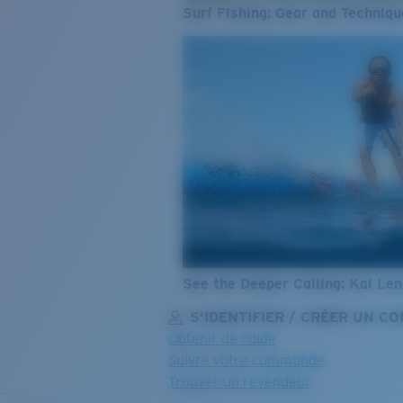
Surf Fishing: Gear and Techniqu
See the Deeper Calling: Kai Le
S’IDENTIFIER / CRÉER UN C
Obtenir de l'aide
Suivre votre commande
Trouver un revendeur