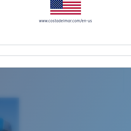
www.costadelmar.com/en-us
L MAR WOVEN
Costa Stories