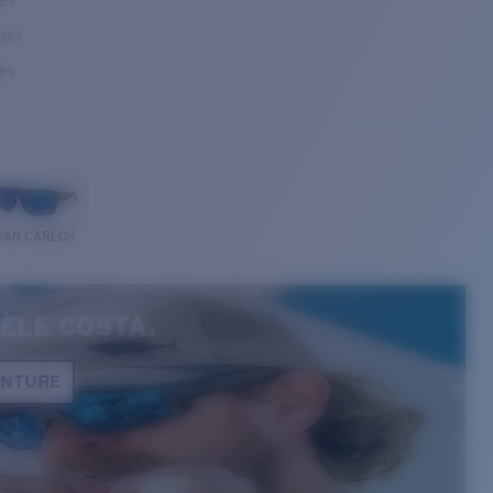
ses
ques
ses
SAN CARLOS
ÈLE COSTA.
ONTURE