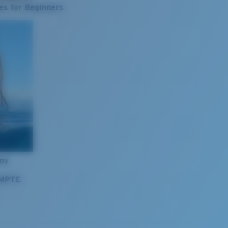
es for Beginners
nny
OMPTE