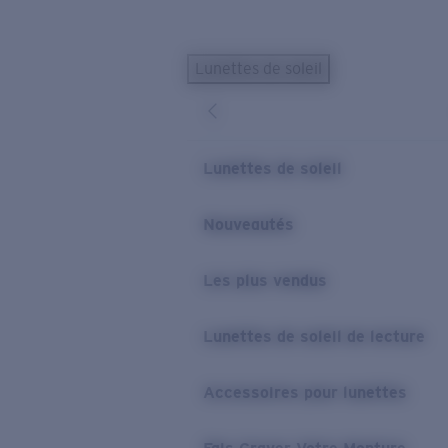
Skip to main content
Lunettes de soleil
LES PLUS RECHERCHÉS
Lunettes de soleil personnalisées
Nouveau
Meilleures ventes de lunettes de soleil
Lunettes de soleil
Nouveaux modèles solaires
LIENS UTILES
Nouveautés
Verres de rechange
Les plus vendus
Garantie et Réparations
Lunettes correctrices
Lunettes de soleil de lecture
Accessoires pour lunettes