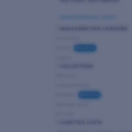
Fais Graver Votre Monture
Besoin d’aide pour choisir?
MAGASINER PAR CATÉGORIE
Performance
Hybride
NOUVEAU
Lifestyle
COLLECTIONS
PRO Series
Collection Del Mar
Untangled
NOUVEAU
Pathfinder Series
NEXT-GEN
LUNETTES COSTA