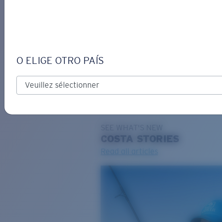
DE
O ELIGE OTRO PAÍS
GRAVURE
Costa Stories
SEE WHAT'S NEW
COSTA
STORIES
Read all articles