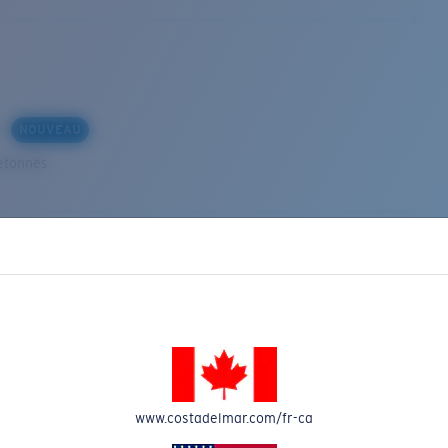
s
NOUVEAU
etonnés
VEAU
www.costadelmar.com/fr-ca