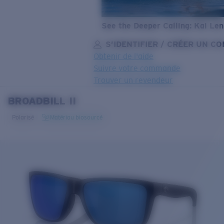
See the Deeper Calling: Kai Le
S’IDENTIFIER / CRÉER UN C
Obtenir de l'aide
Suivre votre commande
Trouver un revendeur
BROADBILL II
OBJECTIF MIS À JOUR
AJOUTÉ AU PANIER!
Polarisé
Matériau biosourcé
Prix :
Gratuit
Quantité:
Prix :
Gratuit
Quantité: