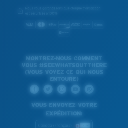
Nous vous garantissons que chaque transaction
est sécurisée à 100%
MONTREZ-NOUS COMMENT
VOUS #SEEWHATSOUTTHERE
(VOUS VOYEZ CE QUI NOUS
ENTOURE)
VOUS ENVOYEZ VOTRE
EXPÉDITION:
Canada (Français)