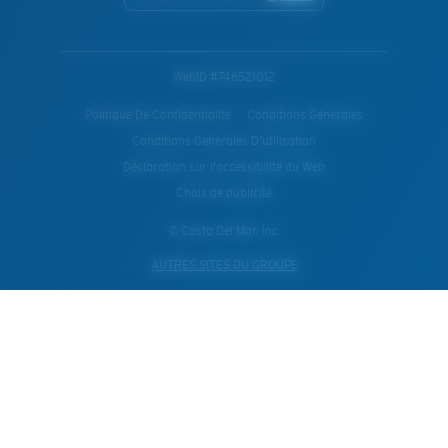
WebID #
746521012
Politique De Confidentialité
Conditions Générales
Conditions Generales D’utilisation
Déclaration sur l'accessibilité du Web
Choix de publicité
© Costa Del Mar, Inc.
AUTRES SITES DU GROUPE