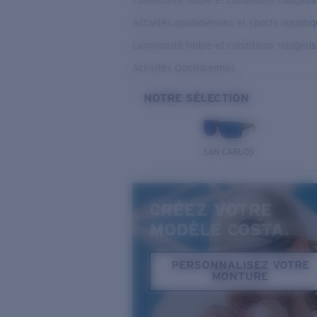
Luminosité faible et conditions nuageu
Activités quotidiennes et sports aquati
Luminosité faible et conditions nuageu
Activités Quotidiennes
NOTRE SÉLECTION
SAN CARLOS
CRÉEZ VOTRE
MODÈLE COSTA.
PERSONNALISEZ VOTRE
MONTURE