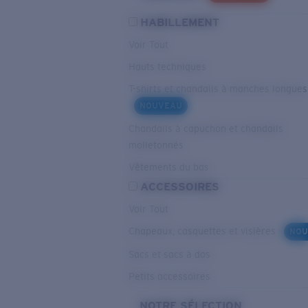
HABILLEMENT
Voir Tout
Hauts techniques
T-shirts et chandails à manches longues
NOUVEAU
Chandails à capuchon et chandails
molletonnés
Vêtements du bas
ACCESSOIRES
Voir Tout
Chapeaux, casquettes et visières
NOU
Sacs et sacs à dos
Petits accessoires
NOTRE SÉLECTION