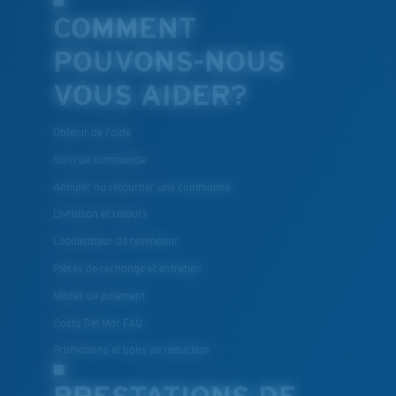
COMMENT
POUVONS-NOUS
VOUS AIDER?
Obtenir de l'aide
Suivi de commande
Annuler ou retourner une commande
Livraison et retours
Localisateur de revendeur
Pièces de rechange et entretien
Modes de paiement
Costa Del Mar FAQ
Promotions et bons de reduction