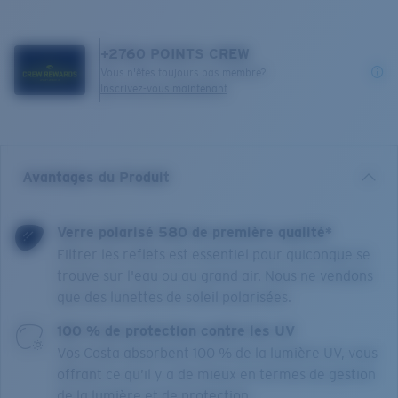
+
2760
POINTS CREW
Vous n'êtes toujours pas membre?
Inscrivez-vous maintenant
Avantages du Produit
Verre polarisé 580 de première qualité*
Filtrer les reflets est essentiel pour quiconque se
trouve sur l'eau ou au grand air. Nous ne vendons
que des lunettes de soleil polarisées.
100 % de protection contre les UV
Vos Costa absorbent 100 % de la lumière UV, vous
offrant ce qu’il y a de mieux en termes de gestion
de la lumière et de protection.