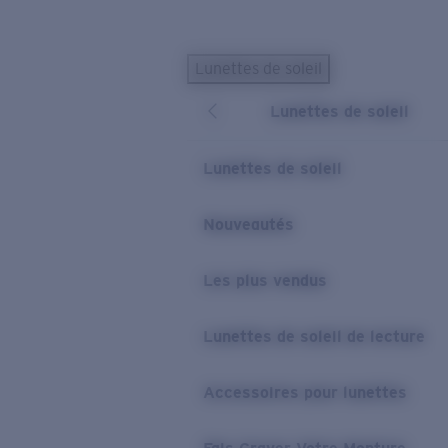
Skip to main content
Lunettes de soleil
LES PLUS RECHERCHÉS
Lunettes de soleil
Lunettes de soleil personnalisées
Nouveau
Meilleures ventes de lunettes de soleil
Lunettes de soleil
Nouveaux modèles solaires
LIENS UTILES
Nouveautés
Verres de rechange
Les plus vendus
Garantie et Réparations
Lunettes correctrices
Lunettes de soleil de lecture
Accessoires pour lunettes