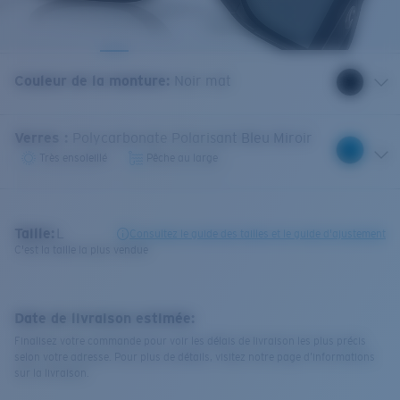
Couleur de la monture
:
Noir mat
Verres
:
Polycarbonate Polarisant Bleu Miroir
Très ensoleillé
Pêche au large
Taille:
L
Consultez le guide des tailles et le guide d'ajustement
C'est la taille la plus vendue
Date de livraison estimée:
Finalisez votre commande pour voir les délais de livraison les plus précis
selon votre adresse. Pour plus de détails, visitez notre page d’informations
sur la livraison.