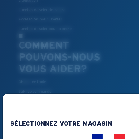
Liquidation
Lunettes de soleil de lecture
Accessoires pour lunettes
Lunettes de soleil pour la pêche
COMMENT
POUVONS-NOUS
VOUS AIDER?
Obtenir de l'aide
Suivi de commande
Créez Et Suivez Votre Retour
Livraison et retours
Pièces de rechange et entretien
SÉLECTIONNEZ VOTRE MAGASIN
Modes de paiement