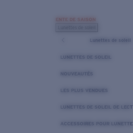
Skip to main content
ENTE DE SAISON
LES PLUS RECHERCHÉS
Lunettes de soleil
Meilleures ventes de lunettes de soleil
Lunettes de soleil
Nouveaux modèles solaires
LIENS UTILES
LUNETTES DE SOLEIL
Verres de rechange
NOUVEAUTÉS
Garantie et Réparations
LES PLUS VENDUES
LUNETTES DE SOLEIL DE LEC
ACCESSOIRES POUR LUNETTE