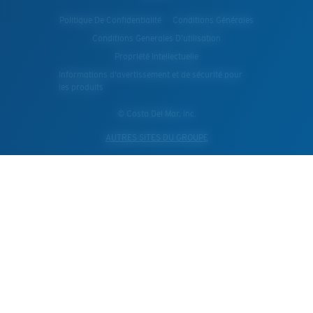
Politique De Confidentialité
Conditions Générales
Conditions Generales D’utilisation
Propriété Intellectuelle
Informations d'avertissement et de sécurité pour
les produits
© Costa Del Mar, Inc.
AUTRES SITES DU GROUPE