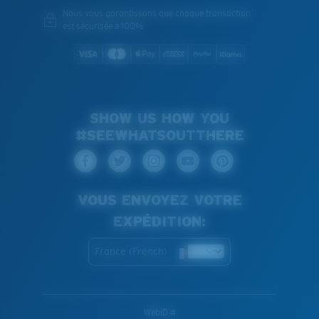
Nous vous garantissons que chaque transaction
est sécurisée à 100%
SHOW US HOW YOU
#SEEWHATSOUTTHERE
VOUS ENVOYEZ VOTRE
EXPÉDITION:
France (French)
WebID #