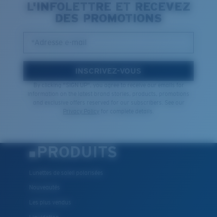
L'INFOLETTRE ET RECEVEZ
DES PROMOTIONS
*Adresse e-mail
INSCRIVEZ-VOUS
By clicking "SIGN UP", you agree to receive our emails for
information on the latest brand stories, products, promotions
and exclusive offers reserved for our subscribers. See our
Privacy Policy
for complete details.
PRODUITS
Lunettes de soleil polarisées
Nouveautés
Les plus vendus