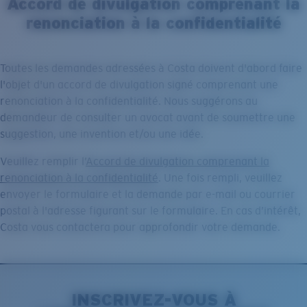
Accord de divulgation comprenant la
Prix :
Gratuit
renonciation à la confidentialité
Quantité:
Prix :
Gratuit
Toutes les demandes adressées à Costa doivent d'abord faire
Quantité:
l'objet d'un accord de divulgation signé comprenant une
renonciation à la confidentialité. Nous suggérons au
demandeur de consulter un avocat avant de soumettre une
suggestion, une invention et/ou une idée.
Veuillez remplir l’
Accord de divulgation comprenant la
renonciation à la confidentialité
. Une fois rempli, veuillez
envoyer le formulaire et la demande par e-mail ou courrier
postal à l'adresse figurant sur le formulaire. En cas d’intérêt,
Costa vous contactera pour approfondir votre demande.
INSCRIVEZ-VOUS À