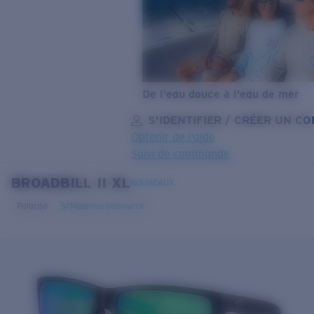
De l’eau douce à l’eau de mer
S’IDENTIFIER / CRÉER UN C
Obtenir de l'aide
Suivi de commande
BROADBILL II XL
OBJECTIF MIS À JOUR
AJOUTÉ AU PANIER!
NOUVEAUX
Polarisé
Matériau biosourcé
Prix :
Gratuit
Quantité:
Prix :
Gratuit
Quantité: