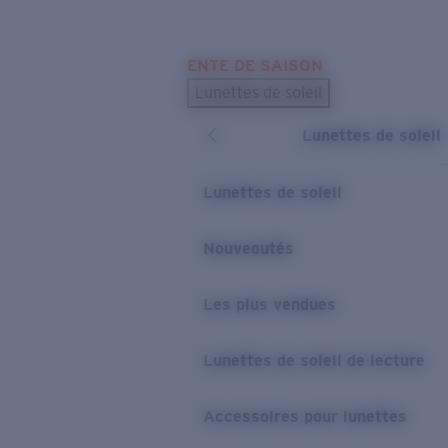
Skip to main content
ENTE DE SAISON
LES PLUS RECHERCHÉS
Lunettes de soleil
Meilleures ventes de lunettes de soleil
Lunettes de soleil
Nouveaux modèles solaires
LIENS UTILES
Lunettes de soleil
Verres de rechange
Nouveautés
Garantie et Réparations
Les plus vendues
Lunettes de soleil de lecture
Accessoires pour lunettes