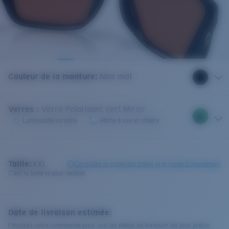
Couleur de la monture
:
Noir mat
Verres
:
Verre Polarisant Vert Miroir
Luminosité variable
Pêche à vue et côtière
Taille:
XXL
Consultez le guide des tailles et le guide d'ajustement
C'est la taille la plus vendue
Date de livraison estimée:
Finalisez votre commande pour voir les délais de livraison les plus précis