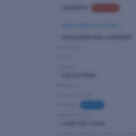
Liquidation
PROMOTION
Besoin d’aide pour choisir ?
MAGASINER PAR CATÉGORIE
Performance
Hybride
Lifestyle
COLLECTIONS
PRO Series
Collection Del Mar
Untangled
NOUVEAU
Pathfinder Series
LUNETTES COSTA
Au large et dans des conditions de fort