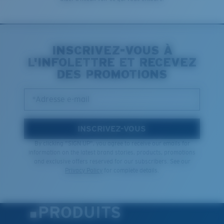
INSCRIVEZ-VOUS À
L'INFOLETTRE ET RECEVEZ
DES PROMOTIONS
*Adresse e-mail
INSCRIVEZ-VOUS
By clicking "SIGN UP", you agree to receive our emails for
information on the latest brand stories, products, promotions
and exclusive offers reserved for our subscribers. See our
Privacy Policy
for complete details.
PRODUITS