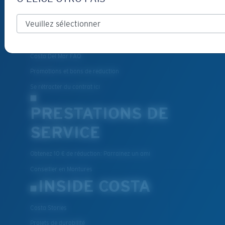
Livraison et retours
Pièces de rechange et entretien
Modes de paiement
Costa Del Mar FAQ
Promotions et bons de reduction
Se rétracter du contrat ici
PRESTATIONS DE
SERVICE
Obtenez 10 € de réduction: Parrainez un ami
Conseiller en Montures
INSIDE COSTA
Costa Stories
Projets de durabilité