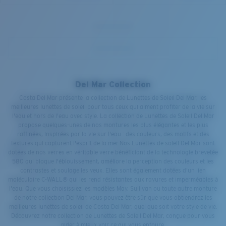
Del Mar Collection
Costa Del Mar présente la collection de Lunettes de Soleil Del Mar, les
meilleures lunettes de soleil pour tous ceux qui aiment profiter de la vie sur
l'eau et hors de l'eau avec style. La collection de Lunettes de Soleil Del Mar
propose quelques-unes de nos montures les plus élégantes et les plus
raffinées, inspirées par la vie sur l'eau : des couleurs, des motifs et des
textures qui capturent l'esprit de la mer.Nos Lunettes de soleil Del Mar sont
dotées de nos verres en véritable verre bénéficiant de la technologie brevetée
580 qui bloque l'éblouissement, améliore la perception des couleurs et les
contrastes et soulage les yeux. Elles sont également dotées d'un lien
moléculaire C-WALL® qui les rend résistantes aux rayures et imperméables à
l'eau. Que vous choisissiez les modèles May, Sullivan ou toute autre monture
de notre collection Del Mar, vous pouvez être sûr que vous obtiendrez les
meilleures lunettes de soleil de Costa Del Mar, quel que soit votre style de vie.
Découvrez notre collection de Lunettes de Soleil Del Mar, conçue pour vous
aider à mieux voir ce qui vous entoure.