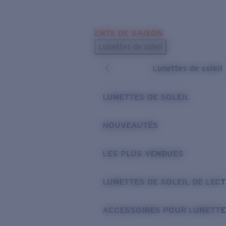
Skip to main content
ENTE DE SAISON
LES PLUS RECHERCHÉS
Lunettes de soleil
Meilleures ventes de lunettes de soleil
Lunettes de soleil
Nouveaux modèles solaires
LIENS UTILES
LUNETTES DE SOLEIL
Verres de rechange
NOUVEAUTÉS
Garantie et Réparations
LES PLUS VENDUES
LUNETTES DE SOLEIL DE LEC
ACCESSOIRES POUR LUNETTE