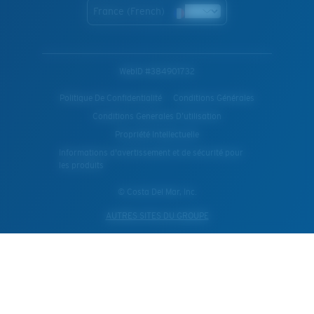
France (French)
WebID #
384901732
Politique De Confidentialité
Conditions Générales
Conditions Generales D’utilisation
Propriété Intellectuelle
Informations d'avertissement et de sécurité pour
les produits
© Costa Del Mar, Inc.
AUTRES SITES DU GROUPE