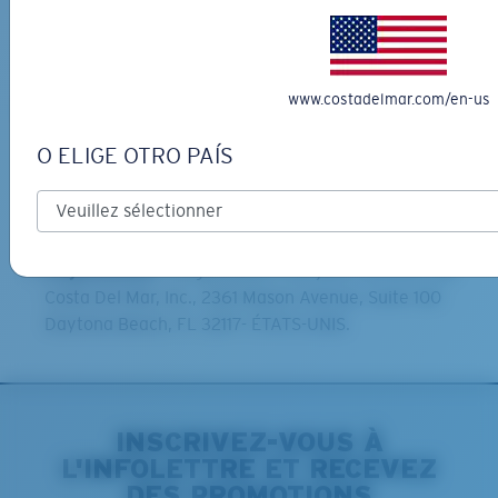
l’Organisateur à recueillir, utiliser et partager son
adresse e-mail et toute autre information permettant
de l'identifier, si nécessaire, aux fins de la gestion du
jeu-concours et de la remise des lots.
www.costadelmar.com/en-us
Liste des gagnants :
Pour connaître les noms des
gagnants, disponibles après le 15 avril 2021, veuillez
O ELIGE OTRO PAÍS
envoyer une enveloppe affranchie avec votre adresse
au plus tard le 30 mai 2021 à Costa Email Opt-In
Sweepstakes Winners, 100 Marcus Drive, Melville, NY
11747 - États-Unis.
Organisateur :
l’organisateur des jeux-concours est
Costa Del Mar, Inc., 2361 Mason Avenue, Suite 100
Daytona Beach, FL 32117- ÉTATS-UNIS.
INSCRIVEZ-VOUS À
L'INFOLETTRE ET RECEVEZ
DES PROMOTIONS