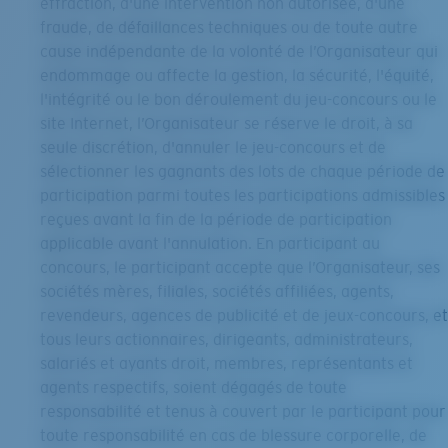
effraction, d'une intervention non autorisée, d'une
fraude, de défaillances techniques ou de toute autre
cause indépendante de la volonté de l’Organisateur qui
endommage ou affecte la gestion, la sécurité, l'équité,
l'intégrité ou le bon déroulement du jeu-concours ou le
site Internet, l’Organisateur se réserve le droit, à sa
seule discrétion, d'annuler le jeu-concours et de
sélectionner les gagnants des lots de chaque période de
participation parmi toutes les participations admissibles
reçues avant la fin de la période de participation
applicable avant l'annulation. En participant au
concours, le participant accepte que l’Organisateur, ses
sociétés mères, filiales, sociétés affiliées, agents,
revendeurs, agences de publicité et de jeux-concours, et
tous leurs actionnaires, dirigeants, administrateurs,
salariés et ayants droit, membres, représentants et
agents respectifs, soient dégagés de toute
responsabilité et tenus à couvert par le participant pour
toute responsabilité en cas de blessure corporelle, de