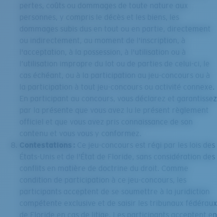
pertes, coûts ou dommages de toute nature aux
personnes, y compris le décès et les biens, les
dommages subis dus en tout ou en partie, directement
ou indirectement, au moment de l'inscription, à
l'acceptation, à la possession, à l'utilisation ou à
l’utilisation impropre du lot ou de parties de celui-ci, le
cas échéant, ou à la participation au jeu-concours ou à
la participation à tout jeu-concours ou activité connexe.
En participant au concours, vous déclarez et garantissez
par la présente que vous avez lu le présent règlement
officiel et que vous avez pris connaissance de son
contenu et vous vous y conformez.
Contestations :
Ce jeu-concours est régi par les lois des
États-Unis et de l'État de Floride, sans considération des
conflits en matière de doctrine du droit. Comme
condition de participation à ce jeu-concours, les
participants acceptent de se soumettre à la juridiction
compétente exclusive et de saisir les tribunaux fédéraux
de Floride en cas de litige. Les participants acceptent en