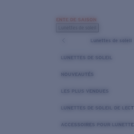
Skip to main content
ENTE DE SAISON
LES PLUS RECHERCHÉS
Lunettes de soleil
Meilleures ventes de lunettes de soleil
Lunettes de soleil
Nouveaux modèles solaires
LIENS UTILES
LUNETTES DE SOLEIL
Verres de rechange
NOUVEAUTÉS
Garantie et Réparations
LES PLUS VENDUES
LUNETTES DE SOLEIL DE LEC
ACCESSOIRES POUR LUNETTE