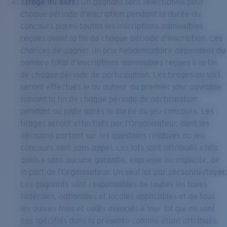
Tirage au sort :
Un gagnant sera sélectionné pour
chaque période d'inscription pendant la durée du
concours parmi toutes les inscriptions admissibles
reçues avant la fin de chaque période d'inscription. Les
chances de gagner un prix hebdomadaire dépendent du
nombre total d’inscriptions admissibles reçues à la fin
de chaque période de participation. Les tirages au sort
seront effectués le ou autour du premier jour ouvrable
suivant la fin de chaque période de participation
pendant ou juste après la durée du jeu-concours. Les
tirages seront effectués par l’Organisateur, dont les
décisions portant sur les questions relatives au jeu-
concours sont sans appel. Les lots sont attribués « tels
quels » sans aucune garantie, expresse ou implicite, de
la part de l’Organisateur. Un seul lot par personne/foyer.
Les gagnants sont responsables de toutes les taxes
fédérales, nationales et locales applicables et de tous
les autres frais et coûts associés à leur lot qui ne sont
pas spécifiés dans la présente comme étant attribués.