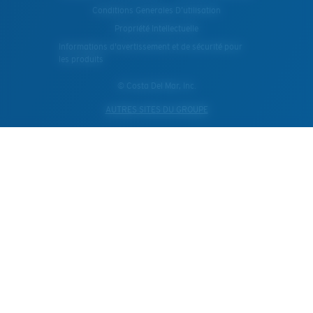
Conditions Generales D’utilisation
Propriété Intellectuelle
Informations d'avertissement et de sécurité pour
les produits
© Costa Del Mar, Inc.
AUTRES SITES DU GROUPE