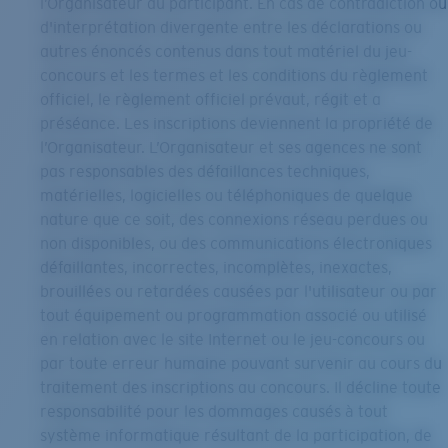
l’Organisateur du participant. En cas de contradiction ou
d'interprétation divergente entre les déclarations ou
autres énoncés contenus dans tout matériel du jeu-
concours et les termes et les conditions du règlement
officiel, le règlement officiel prévaut, régit et a
préséance. Les inscriptions deviennent la propriété de
l’Organisateur. L’Organisateur et ses agences ne sont
pas responsables des défaillances techniques,
matérielles, logicielles ou téléphoniques de quelque
nature que ce soit, des connexions réseau perdues ou
non disponibles, ou des communications électroniques
défaillantes, incorrectes, incomplètes, inexactes,
brouillées ou retardées causées par l'utilisateur ou par
tout équipement ou programmation associé ou utilisé
en relation avec le site Internet ou le jeu-concours ou
par toute erreur humaine pouvant survenir au cours du
traitement des inscriptions au concours. Il décline toute
responsabilité pour les dommages causés à tout
système informatique résultant de la participation, de