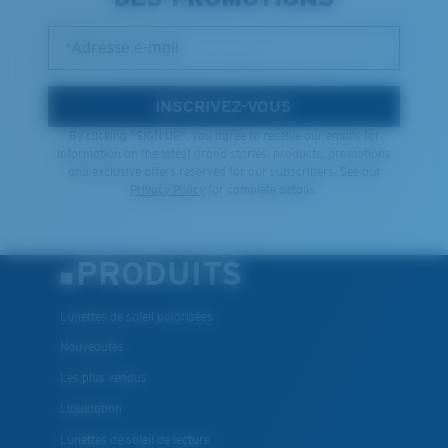
*Adresse e-mail
INSCRIVEZ-VOUS
By clicking "SIGN UP", you agree to receive our emails for
information on the latest brand stories, products, promotions
and exclusive offers reserved for our subscribers. See our
Privacy Policy
for complete details.
PRODUITS
Lunettes de soleil polarisées
Nouveautés
Les plus vendus
Liquidation
Lunettes de soleil de lecture