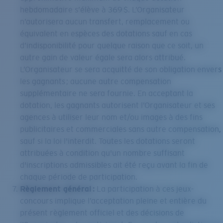
hebdomadaire s’élève à 369 $. L’Organisateur
n’autorisera aucun transfert, remplacement ou
équivalent en espèces des dotations sauf en cas
d’indisponibilité pour quelque raison que ce soit, un
autre gain de valeur égale sera alors attribué.
L’Organisateur se sera acquitté de son obligation envers
les gagnants ; aucune autre compensation
supplémentaire ne sera fournie. En acceptant la
dotation, les gagnants autorisent l’Organisateur et ses
agences à utiliser leur nom et/ou images à des fins
publicitaires et commerciales sans autre compensation,
sauf si la loi l'interdit. Toutes les dotations seront
attribuées à condition qu'un nombre suffisant
d'inscriptions admissibles ait été reçu avant la fin de
chaque période de participation.
Règlement général :
La participation à ces jeux-
concours implique l’acceptation pleine et entière du
présent règlement officiel et des décisions de