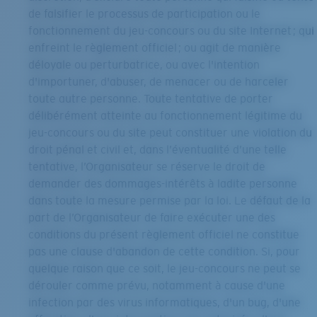
de falsifier le processus de participation ou le
fonctionnement du jeu-concours ou du site Internet ; qui
enfreint le règlement officiel ; ou agit de manière
déloyale ou perturbatrice, ou avec l'intention
d'importuner, d'abuser, de menacer ou de harceler
toute autre personne. Toute tentative de porter
délibérément atteinte au fonctionnement légitime du
jeu-concours ou du site peut constituer une violation du
droit pénal et civil et, dans l’éventualité d’une telle
tentative, l’Organisateur se réserve le droit de
demander des dommages-intérêts à ladite personne
dans toute la mesure permise par la loi. Le défaut de la
part de l’Organisateur de faire exécuter une des
conditions du présent règlement officiel ne constitue
pas une clause d'abandon de cette condition. Si, pour
quelque raison que ce soit, le jeu-concours ne peut se
dérouler comme prévu, notamment à cause d'une
infection par des virus informatiques, d'un bug, d'une