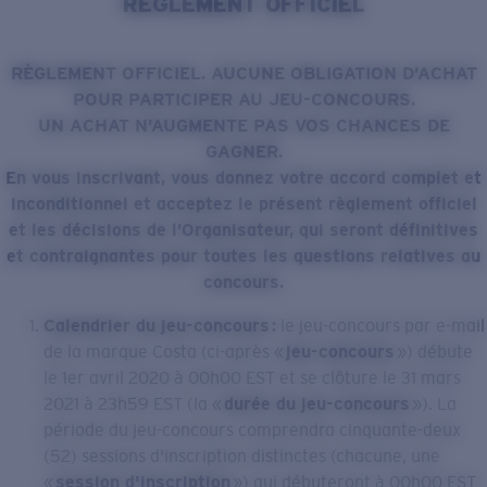
RÈGLEMENT OFFICIEL
Prix :
Gratuit
Quantité:
RÈGLEMENT OFFICIEL. AUCUNE OBLIGATION D’ACHAT
POUR PARTICIPER AU JEU-CONCOURS.
Prix :
Gratuit
UN ACHAT N’AUGMENTE PAS VOS CHANCES DE
Quantité:
GAGNER.
En vous inscrivant, vous donnez votre accord complet et
inconditionnel et acceptez le présent règlement officiel
et les décisions de l’Organisateur, qui seront définitives
et contraignantes pour toutes les questions relatives au
concours.
Calendrier du jeu-concours :
le jeu-concours par e-mail
de la marque Costa (ci-après «
jeu-concours
») débute
le 1er avril 2020 à 00h00 EST et se clôture le 31 mars
2021 à 23h59 EST (la «
durée du jeu-concours
»). La
période du jeu-concours comprendra cinquante-deux
(52) sessions d'inscription distinctes (chacune, une
«
session d'inscription
») qui débuteront à 00h00 EST