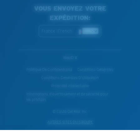
VOUS ENVOYEZ VOTRE
EXPÉDITION:
France (French)
WebID #
Politique De Confidentialité
Conditions Générales
Conditions Generales D’utilisation
Propriété Intellectuelle
Informations d'avertissement et de sécurité pour
les produits
© Costa Del Mar, Inc.
AUTRES SITES DU GROUPE