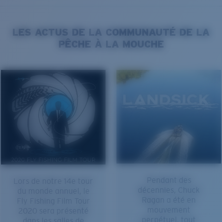
LES ACTUS DE LA COMMUNAUTÉ DE LA
PÊCHE À LA MOUCHE
Pendant des
Lors de notre 14e tour
décennies, Chuck
du monde annuel, le
Ragan a été en
Fly Fishing Film Tour
mouvement
2020 sera présenté
perpétuel, tout
dans les salles de