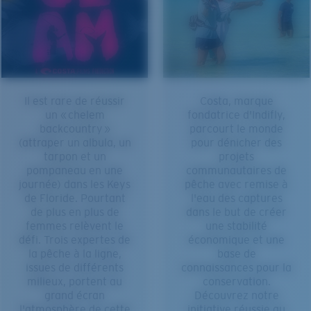
Il est rare de réussir
Costa, marque
un « chelem
fondatrice d'Indifly,
backcountry »
parcourt le monde
(attraper un albula, un
pour dénicher des
tarpon et un
projets
pompaneau en une
communautaires de
journée) dans les Keys
pêche avec remise à
de Floride. Pourtant
l'eau des captures
de plus en plus de
dans le but de créer
femmes relèvent le
une stabilité
défi. Trois expertes de
économique et une
la pêche à la ligne,
base de
issues de différents
connaissances pour la
milieux, portent au
conservation.
grand écran
Découvrez notre
l'atmosphère de cette
initiative réussie au