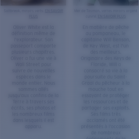
Saltbreak, miroirs verts.
EN SAVOIR
Mer de Tasman, verres miroirs argent
PLUS
cuivré.
EN SAVOIR PLUS
Oliver White est la
En matière de pêche
définition même de
au pompaneau, le
l'explorateur. Son
capitaine Will Benson,
passeport comporte
de Key West, est l'un
plusieurs chapitres.
des meilleurs.
Oliver a fui une vie à
Originaire des Keys de
Wall Street pour
Floride, Will a
suivre de nouvelles
consacré sa vie à la
espèces dans le
poursuite du Saint-
monde entier. Nous
Graal du pêcheur à la
sommes allés
mouche tout en
jusqu’aux confins de la
essayant de protéger
Terre à travers ses
les ressources et de
écrits, ses photos et
partager ses exploits.
les nombreux films
Ses films très
dans lesquels il est
acclamés ont été
apparu.
présentés à l’occasion
de nombreux
événements de la