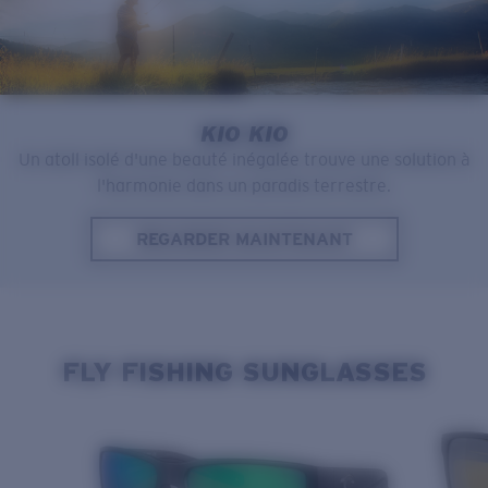
Prix :
Gratuit
Quantité:
Prix :
Gratuit
Quantité:
KIO KIO
Un atoll isolé d'une beauté inégalée trouve une solution à
l'harmonie dans un paradis terrestre.
REGARDER MAINTENANT
FLY FISHING SUNGLASSES