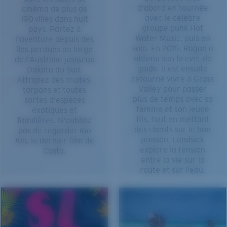
d'abord en tournée
cinéma de plus de
avec le célèbre
190 villes dans huit
groupe punk Hot
pays. Partez à
Water Music, puis en
l'aventure depuis des
solo. En 2015, Ragan a
îles perdues au large
obtenu son brevet de
de l'Australie jusqu'au
guide. Il est ensuite
Dakota du Sud.
retourné vivre à Grass
Attrapez des truites,
Valley pour passer
tarpons et toutes
plus de temps avec sa
sortes d'espèces
femme et son jeune
exotiques et
fils, tout en mettant
familières. N'oubliez
des clients sur le bon
pas de regarder
Kio
poisson. Landsick
Kio
, le dernier film de
explore la tension
Costa.
entre la vie sur la
route et sur l'eau.