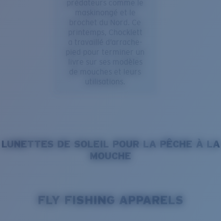
prédateurs comme le
maskinongé et le
brochet du Nord. Ce
printemps, Chocklett
a travaillé d’arrache-
pied pour terminer un
livre sur ses modèles
de mouches et leurs
utilisations.
LUNETTES DE SOLEIL POUR LA PÊCHE À LA
MOUCHE
FLY FISHING APPARELS