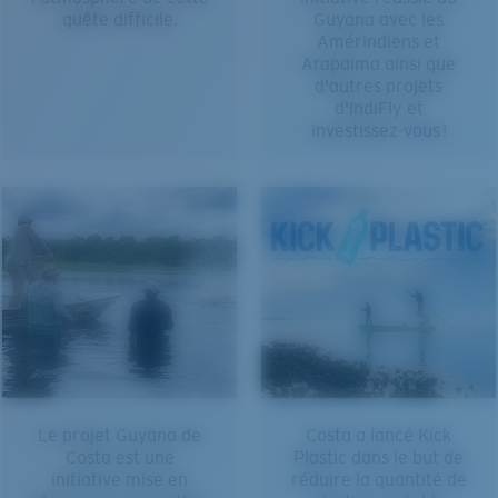
quête difficile.
Guyana avec les
Amérindiens et
Arapaima ainsi que
d'autres projets
d'IndiFly et
investissez-vous !
Le projet Guyana de
Costa a lancé Kick
Costa est une
Plastic dans le but de
initiative mise en
réduire la quantité de