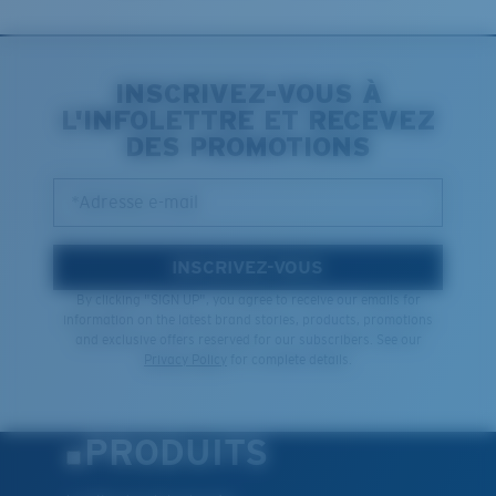
INSCRIVEZ-VOUS À
L'INFOLETTRE ET RECEVEZ
DES PROMOTIONS
*Adresse e-mail
INSCRIVEZ-VOUS
By clicking "SIGN UP", you agree to receive our emails for
information on the latest brand stories, products, promotions
and exclusive offers reserved for our subscribers. See our
Privacy Policy
for complete details.
PRODUITS