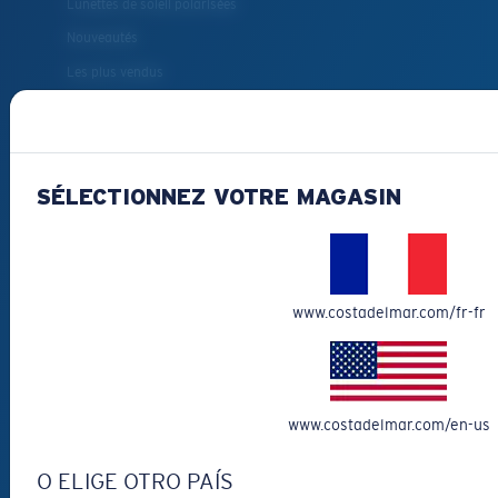
Lunettes de soleil polarisées
Nouveautés
Les plus vendus
Liquidation
Lunettes de soleil de lecture
Accessoires pour lunettes
SÉLECTIONNEZ VOTRE MAGASIN
Lunettes de soleil pour la pêche
COMMENT
POUVONS-NOUS
www.costadelmar.com/fr-fr
VOUS AIDER?
Obtenir de l'aide
www.costadelmar.com/en-us
Suivi de commande
Créez Et Suivez Votre Retour
O ELIGE OTRO PAÍS