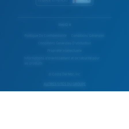
France (French)
WebID #
Politique De Confidentialité
Conditions Générales
Conditions Generales D’utilisation
Propriété Intellectuelle
Informations d'avertissement et de sécurité pour
les produits
© Costa Del Mar, Inc.
AUTRES SITES DU GROUPE