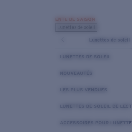
Skip to main content
ENTE DE SAISON
LES PLUS RECHERCHÉS
Lunettes de soleil
Meilleures ventes de lunettes de soleil
Lunettes de soleil
Nouveaux modèles solaires
LIENS UTILES
LUNETTES DE SOLEIL
Verres de rechange
NOUVEAUTÉS
Garantie et Réparations
LES PLUS VENDUES
LUNETTES DE SOLEIL DE LEC
ACCESSOIRES POUR LUNETTE