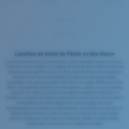
Lunettes de Soleil de Pêche en Eau Douce
Le succès en eaux peu profondes tient à votre capacité à repérer le poisson
avant qu'il ne vous repère. Les lunettes de soleil de pêche côtière Costa sont
conçues pour la pêche à vue sur les flats, dans les baies et les mangroves
reculées. Pour ces environnements à lumière changeante et à faible
profondeur, nos verres polarisés Green Mirror et Copper 580® sont l'outil
ultime. Ils accentuent fortement le contraste des couleurs, vous permettant
de percer les reflets de surface et de repérer facilement le red drum, le
bonefish ou le tarpon évoluant au-dessus des herbiers et des fonds sableux.
Fabriquées en bio-résine légère et durable et dotées de formes
enveloppantes qui bloquent la lumière latérale, nos lunettes de mer pour la
pêche côtière offrent un confort toute la journée et une clarté visuelle
absolue. Dominez les flats avec les meilleures lunettes de pêche côtière,
conçues pour vous donner un véritable avantage.