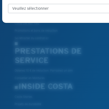
Livraison et retours
Pièces de rechange et entretien
Modes de paiement
Costa Del Mar FAQ
Promotions et bons de reduction
Se rétracter du contrat ici
PRESTATIONS DE
SERVICE
Obtenez 10 € de réduction: Parrainez un ami
Conseiller en Montures
INSIDE COSTA
Costa Stories
Projets de durabilité