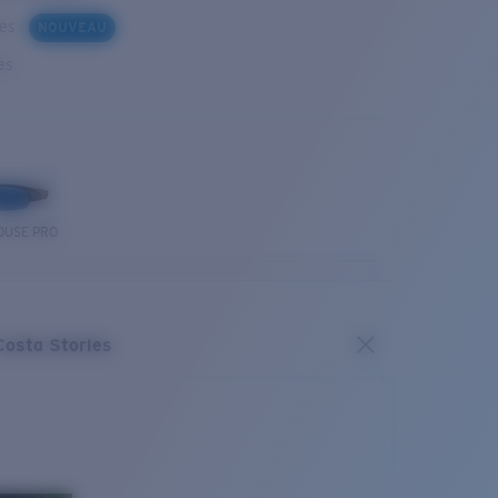
ues
NOUVEAU
es
OUSE PRO
Costa Stories