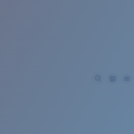
BROADBILL II XL