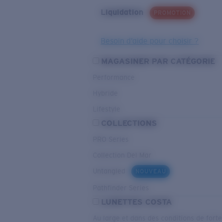
Liquidation
PROMOTION
Besoin d’aide pour choisir ?
MAGASINER PAR CATÉGORIE
Performance
Hybride
Lifestyle
COLLECTIONS
PRO Series
Collection Del Mar
Untangled
NOUVEAU
Pathfinder Series
LUNETTES COSTA
Au large et dans des conditions de fort