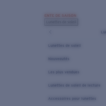
Skip to main content
ENTE DE SAISON
LES PLUS RECHERCHÉS
Lunettes de soleil
Meilleures ventes de lunettes de soleil
Lu
Nouveaux modèles solaires
LIENS UTILES
Lunettes de soleil
Verres de rechange
Nouveautés
Garantie et Réparations
Les plus vendues
Lunettes de soleil de lecture
Accessoires pour lunettes