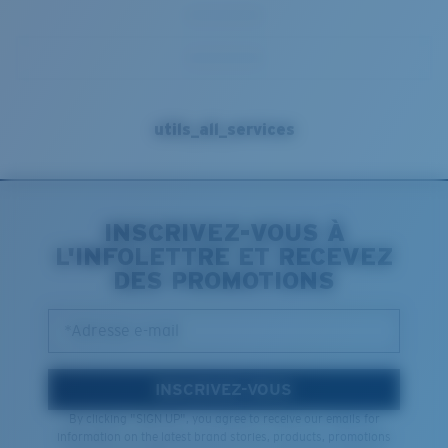
utils_all_services
INSCRIVEZ-VOUS À
L'INFOLETTRE ET RECEVEZ
DES PROMOTIONS
*Adresse e-mail
INSCRIVEZ-VOUS
By clicking "SIGN UP", you agree to receive our emails for
information on the latest brand stories, products, promotions