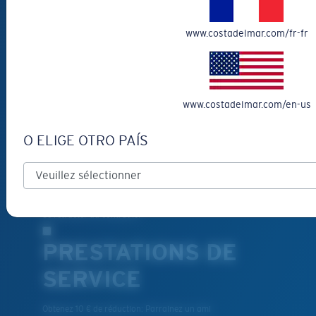
VOUS AIDER?
www.costadelmar.com/fr-fr
Obtenir de l'aide
Suivi de commande
Créez Et Suivez Votre Retour
www.costadelmar.com/en-us
Livraison et retours
Pièces de rechange et entretien
O ELIGE OTRO PAÍS
Modes de paiement
Costa Del Mar FAQ
Promotions et bons de reduction
Se rétracter du contrat ici
PRESTATIONS DE
SERVICE
Obtenez 10 € de réduction: Parrainez un ami