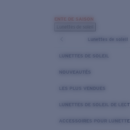
Skip to main content
ENTE DE SAISON
LES PLUS RECHERCHÉS
Lunettes de soleil
Meilleures ventes de lunettes de soleil
Lunettes de soleil
Nouveaux modèles solaires
LIENS UTILES
LUNETTES DE SOLEIL
Verres de rechange
NOUVEAUTÉS
Garantie et Réparations
LES PLUS VENDUES
LUNETTES DE SOLEIL DE LEC
ACCESSOIRES POUR LUNETTE