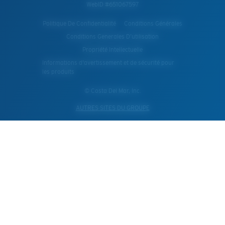
WebID #
651067597
Politique De Confidentialité
Conditions Générales
Conditions Generales D’utilisation
Propriété Intellectuelle
Informations d'avertissement et de sécurité pour
les produits
© Costa Del Mar, Inc.
AUTRES SITES DU GROUPE