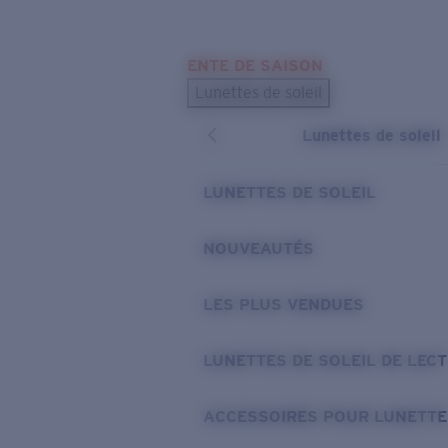
Skip to main content
ENTE DE SAISON
LES PLUS RECHERCHÉS
Lunettes de soleil
Meilleures ventes de lunettes de soleil
Lunettes de soleil
Nouveaux modèles solaires
LIENS UTILES
LUNETTES DE SOLEIL
Verres de rechange
NOUVEAUTÉS
Garantie et Réparations
LES PLUS VENDUES
LUNETTES DE SOLEIL DE LEC
ACCESSOIRES POUR LUNETTE