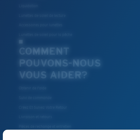
Liquidation
Lunettes de soleil de lecture
Accessoires pour lunettes
Lunettes de soleil pour la pêche
COMMENT
POUVONS-NOUS
VOUS AIDER?
Obtenir de l'aide
Suivi de commande
Créez Et Suivez Votre Retour
Livraison et retours
Pièces de rechange et entretien
Modes de paiement