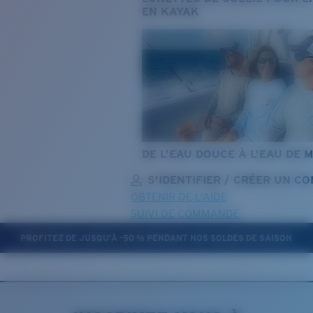
EN KAYAK
DE L’EAU DOUCE À L’EAU DE 
S’IDENTIFIER / CRÉER UN C
OBTENIR DE L'AIDE
SUIVI DE COMMANDE
PROFITEZ DE JUSQU’À -50 % PENDANT NOS SOLDES DE SAISON
OBJECTIF MIS À JOUR
AJOUTÉ AU PANIER!