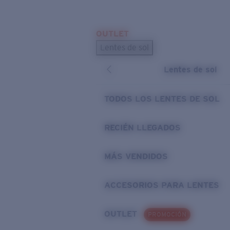
Skip to main content
OUTLET
BÚSQUEDAS POPULARES
Lentes de sol
Los lentes de sol más vendidos
Lentes de sol
Novedades en lentes de sol
ENLACES ÚTILES
TODOS LOS LENTES DE SOL
Preguntas frecuentes
RECIÉN LLEGADOS
Política de garantía
MÁS VENDIDOS
ACCESORIOS PARA LENTES
OUTLET
PROMOCIÓN