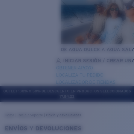
DE AGUA DULCE A AGUA SAL
INICIAR SESIÓN / CREAR UN
OBTENER APOYO
LOCALIZA TU PEDIDO
LOCALIZADOR DE TIENDAS
OUTLET: 30% O 50% DE DESCUENTO EN PRODUCTOS SELECCIONADOS
17:54:19
OBJETIVO ACTUALIZADO
¡AGREGADO AL CARRITO!
Home
Recibir Soporte
Envío y devoluciones
ENVÍOS Y DEVOLUCIONES
Precio:
Sin cargo