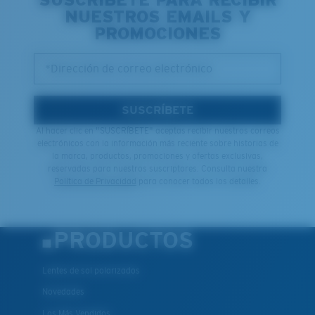
NUESTROS EMAILS Y
PROMOCIONES
*Dirección de correo electrónico
SUSCRÍBETE
Al hacer clic en "SUSCRÍBETE" aceptas recibir nuestros correos
electrónicos con la información más reciente sobre historias de
la marca, productos, promociones y ofertas exclusivas,
reservadas para nuestros suscriptores. Consulta nuestra
Política de Privacidad
para conocer todos los detalles.
PRODUCTOS
Lentes de sol polarizados
Novedades
Los Más Vendidos