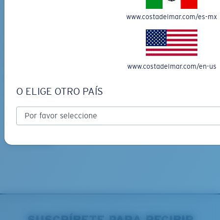
Localiza tu pedido
www.costadelmar.com/es-mx
Localiza tu devolución
Garantía limitada de Costa
Programa de reparación
www.costadelmar.com/en-us
Envío y devoluciones
O ELIGE OTRO PAÍS
Localizador de tiendas
Métodos de pago
Preguntas Frecuentes
Contáctanos
SUSCRÍBETE PARA RECIBIR