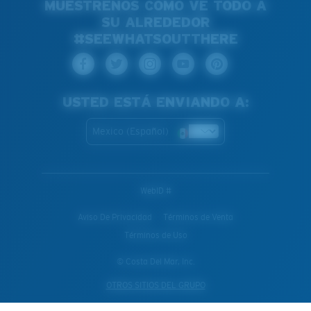
MUÉSTRENOS CÓMO VE TODO A
SU ALREDEDOR
#SEEWHATSOUTTHERE
USTED ESTÁ ENVIANDO A:
Mexico (Español)
WebID #
Aviso De Privacidad
Términos de Venta
Términos de Uso
© Costa Del Mar, Inc.
OTROS SITIOS DEL GRUPO