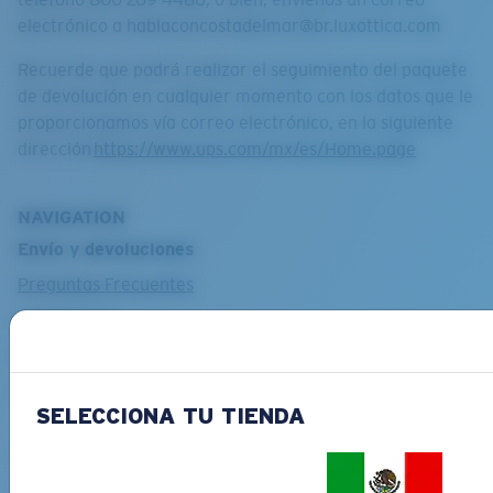
electrónico a hablaconcostadelmar@br.luxottica.com
Recuerde que podrá realizar el seguimiento del paquete
de devolución en cualquier momento con los datos que le
proporcionamos vía correo electrónico, en la siguiente
dirección
https://www.ups.com/mx/es/Home.page
NAVIGATION
Envío y devoluciones
Preguntas Frecuentes
Contáctanos
Programa de reparación
Mapa del sitio
SELECCIONA TU TIENDA
Enlaces útiles
Recibir Soporte